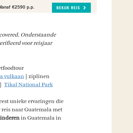
Vanaf €2590 p.p.
BEKIJK REIS
covered. Onderstaande
erifieerd voor reisjaar
etfoodtour
ya vulkaan
| ziplinen
 |
Tikal National Park
eest unieke ervaringen die
uw reis naar Guatemala met
 kinderen
in Guatemala in