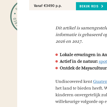
Vanaf €3490 p.p.
BEKIJK REIS
Dit artikel is samengeste
informatie is gebaseerd op 
2026 en 2027.
Lokale ervaringen in A
Actief in de natuur:
spot
Ontdek de Mayacultuur 
Undiscovered kent
Guate
het land te bieden heeft.
kinderen onvergetelijk z
willekeurige volgorde op ee