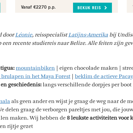
Vanaf €2270 p.p.
BEKIJK REIS
ld door
Léonie
, reisspecialist
Latijns-Amerika
bij Undis
een recente studiereis naar Belize. Alle feiten zijn gev
ntigua:
mountainbiken
| eigen chocolade maken | stre
 brulapen in het Maya Forest
|
beklim de actieve Paca
en geschiedenis:
langs verschillende dorpjes per boot
mala
als geen ander en wijst je graag de weg naar de m
 We delen graag de verborgen pareltjes met jou, die jo
ullen maken. Wij hebben de
8 leukste activiteiten voor
n rijtje gezet