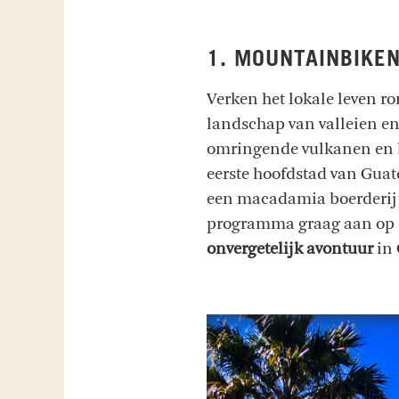
1. MOUNTAINBIKE
Verken het lokale leven 
landschap van valleien en 
omringende vulkanen en b
eerste hoofdstad van Guat
een macadamia boerderij o
programma graag aan op d
onvergetelijk avontuur
in 