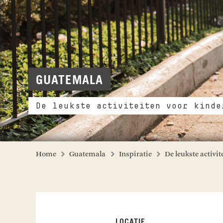
GUATEMALA
De leukste activiteiten voor kinde
Home
Guatemala
Inspiratie
De leukste activi
LOCATIE