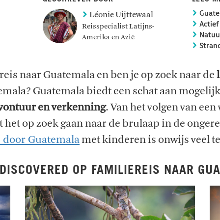
Léonie Uijttewaal
Guate
Actief
Reisspecialist Latijns-
Natuur
Amerika en Azië
Strand
reis naar Guatemala en ben je op zoek naar de
emala? Guatemala biedt een schat aan mogelij
vontuur en verkenning
. Van het volgen van ee
t het op zoek gaan naar de brulaap in de onge
s door Guatemala
met kinderen is onwijs veel t
DISCOVERED OP FAMILIEREIS NAAR GU