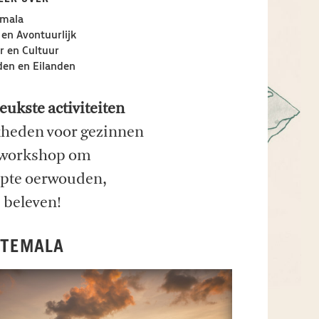
mala
 en Avontuurlijk
 en Cultuur
en en Eilanden
leukste activiteiten
kheden voor gezinnen
n workshop om
repte oerwouden,
e beleven!
ATEMALA