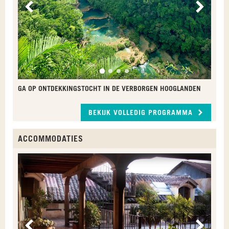
Vorige
Volge
GA OP ONTDEKKINGSTOCHT IN DE VERBORGEN HOOGLANDEN
BEKIJK VOLLEDIG PROGRAMMA
ACCOMMODATIES
T
A
Vorige
Volge