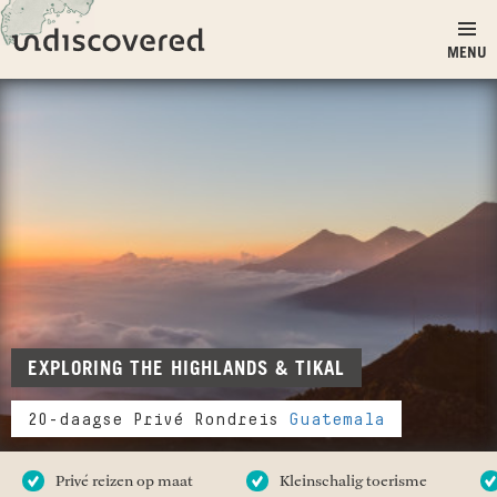
Ga naar inhoud
Undiscovered
MENU
EXPLORING THE HIGHLANDS & TIKAL
20-daagse Privé Rondreis
Guatemala
Privé reizen op maat
Kleinschalig toerisme