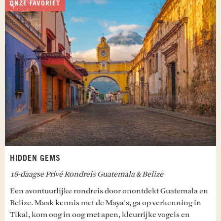
ONZE FAVORIET
het weven zijn. Vervolg je boottocht naar San
Antonio Palopo. Breng een bezoek aan een
aardewerk werkplaats en zie hoe ze de
aangeleerde technieken helemaal eigen hebben
gemaakt in het creëren van borden en vazen. De
rest van de middag is ter vrije besteding.
Maaltijden inbegrepen: Ontbijt en lunch
SUNRISE HIKE MAYAN FACE
Ga vroeg in de ochtend op pad naar Santa Clara la
Laguna, het startpunt van de
Mayan Face
beklimming. Langs afgelegen huisjes, hoge
maïsvelden, een steile houten trap en een dun
slingerpad door het bos bereik je binnen 45
HIDDEN GEMS
minuten de hoogste piek. Kom op adem en neem
18-daagse Privé Rondreis Guatemala & Belize
plaats op een rots om te genieten van een
indrukwekkende zonsopkomst. Het wolkendek
Een avontuurlijke rondreis door onontdekt Guatemala en
wordt met geluk afgewisseld met opklaringen
Belize. Maak kennis met de Maya's, ga op verkenning in
waarna de eerste zonnestralen door de wolken
Tikal, kom oog in oog met apen, kleurrijke vogels en
prikken. Met het aanbreken van de ochtendgloren