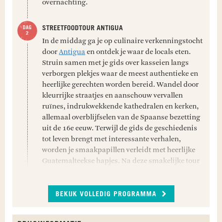
overnachting.
STREETFOODTOUR ANTIGUA
In de middag ga je op culinaire verkenningstocht
door
Antigua
en ontdek je waar de locals eten.
Struin samen met je gids over kasseien langs
verborgen plekjes waar de meest authentieke en
heerlijke gerechten worden bereid. Wandel door
kleurrijke straatjes en aanschouw vervallen
ruïnes, indrukwekkende kathedralen en kerken,
allemaal overblijfselen van de Spaanse bezetting
uit de 16e eeuw. Terwijl de gids de geschiedenis
tot leven brengt met interessante verhalen,
worden je smaakpapillen verleidt met heerlijke
Guatemalteekse hapjes. Na deze smakelijke tour
van 2,5 uur is de rest van de dag ter vrije
besteding.
BEKIJK VOLLEDIG PROGRAMMA
Maaltijden inbegrepen: Ontbijt
FIETSTOCHT ALMOLONGA VALLEI