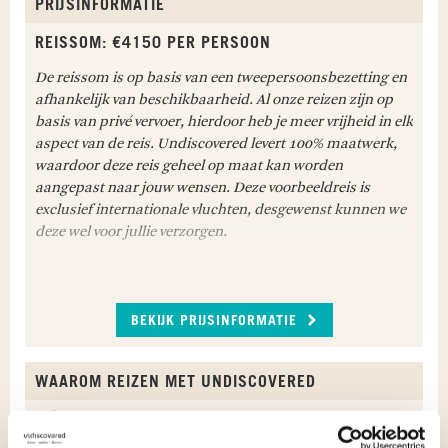
PRIJSINFORMATIE
Stap vroeg in de morgen op de mountainbike
REISSOM: €4150 PER PERSOON
voor een tocht langs
unieke plattelandsdorpjes
in
de omgeving van Antigua. Fiets door een fraai en
De reissom is op basis van een tweepersoonsbezetting en
soms wat uitdagend landschap langs valleien,
afhankelijk van beschikbaarheid. Al onze reizen zijn op
koffieplantages en stop bij uitkijkpunten
basis van privé vervoer, hierdoor heb je meer vrijheid in elk
vanwaar je kunt genieten van een geweldig
aspect van de reis. Undiscovered levert 100% maatwerk,
uitzicht op omringende vulkanen en bergtoppen.
waardoor deze reis geheel op maat kan worden
Zie de koloniale dorpjes ontwaken en wordt
aangepast naar jouw wensen. Deze voorbeeldreis is
begroet door de lokale mensen met een brede lach
exclusief internationale vluchten, desgewenst kunnen we
op het gezicht. Onze gidsen kennen het gebied
deze wel voor jullie verzorgen.
door en door en passen graag het programma
aan naar je specifieke wensen of interesses.
Maaltijden inbegrepen: Ontbijt
WAT IS INBEGREPEN IN DEZE REIS
BEKIJK PRIJSINFORMATIE
Binnenlandse vlucht Guatemala City – Flores;
ANTIGUA
Binnenlandse vlucht Flores – Guatemala City;
Dag ter vrije besteding in
Antigua
. Reusachtige
Alle luchthavenbelastingen;
WAAROM REIZEN MET UNDISCOVERED
vulkanen en glooiende koffieplantages vormen
Overnachtingen in met zorg geselecteerde
het decor van dit bruisende stadje vol
Reizen op privé basis met een privé gids of
accommodaties zoals vermeld in het programma;
overblijfselen van de Spaanse bezetting uit de 16e
huurauto