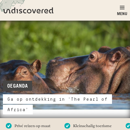
Ga naar inhoud
Undiscovered
MENU
OEGANDA
Ga op ontdekking in 'The Pearl of
Africa'
Privé reizen op maat
Kleinschalig toerisme