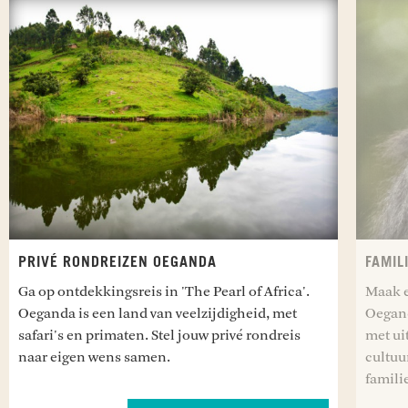
PRIVÉ RONDREIZEN OEGANDA
FAMIL
Ga op ontdekkingsreis in 'The Pearl of Africa'.
Maak e
Oeganda is een land van veelzijdigheid, met
Oegand
safari's en primaten. Stel jouw privé rondreis
met ui
naar eigen wens samen.
cultuu
famili