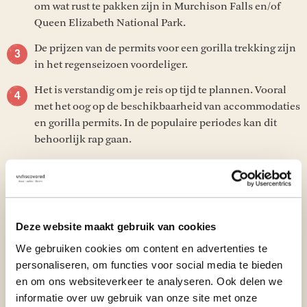
om wat rust te pakken zijn in Murchison Falls en/of
Queen Elizabeth National Park.
De prijzen van de permits voor een gorilla trekking zijn
in het regenseizoen voordeliger.
Het is verstandig om je reis op tijd te plannen. Vooral
met het oog op de beschikbaarheid van accommodaties
en gorilla permits. In de populaire periodes kan dit
behoorlijk rap gaan.
Een leuke manier om cultureel onder te dompelen is
om een project in een lokale gemeenschap te
bezoeken.
De
combinatiereis Oeganda en Rwanda
is een echte
Deze website maakt gebruik van cookies
aanrader. Dit maakt jouw zoektocht naar de primaten
We gebruiken cookies om content en advertenties te
compleet! Ben je op zoek naar de combinatie van
personaliseren, om functies voor social media te bieden
Oeganda met een spectaculaire safari-ervaring? Dan is
en om ons websiteverkeer te analyseren. Ook delen we
de combinatie van
Oeganda en de Masai Mara
perfect.
informatie over uw gebruik van onze site met onze