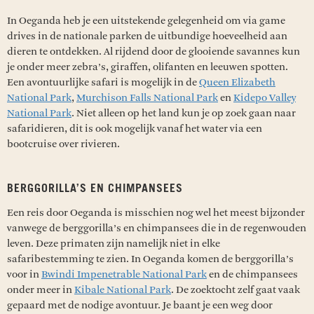
In Oeganda heb je een uitstekende gelegenheid om via game
drives in de nationale parken de uitbundige hoeveelheid aan
dieren te ontdekken. Al rijdend door de glooiende savannes kun
je onder meer zebra’s, giraffen, olifanten en leeuwen spotten.
Een avontuurlijke safari is mogelijk in de
Queen Elizabeth
National Park
,
Murchison Falls National Park
en
Kidepo Valley
National Park
. Niet alleen op het land kun je op zoek gaan naar
safaridieren, dit is ook mogelijk vanaf het water via een
bootcruise over rivieren.
BERGGORILLA’S EN CHIMPANSEES
Een reis door Oeganda is misschien nog wel het meest bijzonder
vanwege de berggorilla’s en chimpansees die in de regenwouden
leven. Deze primaten zijn namelijk niet in elke
safaribestemming te zien. In Oeganda komen de berggorilla’s
voor in
Bwindi Impenetrable National Park
en de chimpansees
onder meer in
Kibale National Park
. De zoektocht zelf gaat vaak
gepaard met de nodige avontuur. Je baant je een weg door