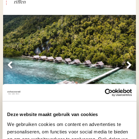
riffen
Vorige
Vol
Deze website maakt gebruik van cookies
We gebruiken cookies om content en advertenties te
8/ CAPE KRI
personaliseren, om functies voor social media te bieden
en om ons websiteverkeer te analyseren. Ook delen we