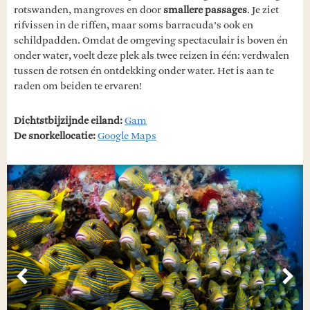
rotswanden, mangroves en door
smallere passages
. Je ziet
rifvissen in de riffen, maar soms barracuda’s ook en
schildpadden. Omdat de omgeving spectaculair is boven én
onder water, voelt deze plek als twee reizen in één: verdwalen
tussen de rotsen én ontdekking onder water. Het is aan te
raden om beiden te ervaren!
Dichtstbijzijnde eiland:
Gam
De snorkellocatie:
Google Maps
Vorige
Vol