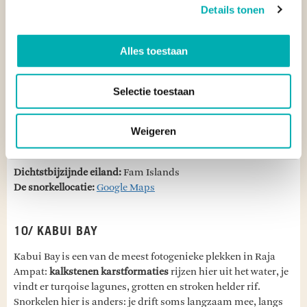
Details tonen
stroming vaak minder heftig is en de zichtbaarheid hoog
blijft. Hier zwerven tropische vissen tussen koraaltakken, je
vindt er kleine schuilgrotten, kleurrijke anemonen én
Alles toestaan
macroleven.
Selectie toestaan
Melissa’s Garden is ideaal voor snorkelaars die nét iets meer
willen dan alleen de standaard snorkelspots. Veel reizigers
combineren snorkelen bij Melissa's Garden met het
Weigeren
bekende
uitzichtpunt Piaynemo
, dat dichtbij ligt.
Dichtstbijzijnde eiland:
Fam Islands
De snorkellocatie:
Google Maps
10/ KABUI BAY
Kabui Bay is een van de meest fotogenieke plekken in Raja
Ampat:
kalkstenen karstformaties
rijzen hier uit het water, je
vindt er turqoise lagunes, grotten en stroken helder rif.
Snorkelen hier is anders: je drift soms langzaam mee, langs