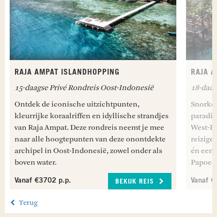
RAJA AMPAT ISLANDHOPPING
RAJA A
15-daagse Privé Rondreis Oost-Indonesië
18-daag
Ontdek de iconische uitzichtpunten,
Snorkel
kleurrijke koraalriffen en idyllische strandjes
paradij
van Raja Ampat. Deze rondreis neemt je mee
West-Pa
naar alle hoogtepunten van deze onontdekte
reiziger
archipel in Oost-Indonesië, zowel onder als
én een 
boven water.
Papoea 
Vanaf €3702 p.p.
Vanaf €
BEKIJK REIS
Terug