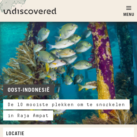
Ga naar inhoud
Undiscovered
MENU
OOST-INDONESIË
De 10 mooiste plekken om te snorkelen
in Raja Ampat
LOCATIE