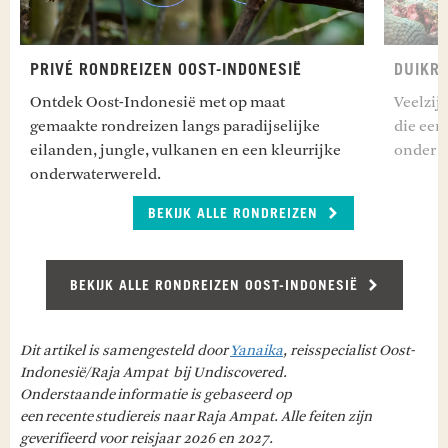
PRIVÉ RONDREIZEN OOST-INDONESIË
DUIKRE
Ontdek Oost-Indonesië met op maat
Veelzij
gemaakte rondreizen langs paradijselijke
die een
eilanden, jungle, vulkanen en een kleurrijke
onder é
onderwaterwereld.
BEKIJK ALLE RONDREIZEN
BEKIJK ALLE RONDREIZEN OOST-INDONESIË
Dit artikel is samengesteld door
Yanaika
, reisspecialist Oost-
Indonesië/Raja Ampat bij Undiscovered.
Onderstaande informatie is gebaseerd op
een recente studiereis naar Raja Ampat. Alle feiten zijn
geverifieerd voor reisjaar 2026 en 2027.