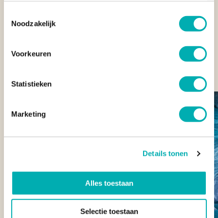
eeuwenoude tradities.
Toestemmingsselectie
Noodzakelijk
GOED VOORBEREID OP REIS NAAR CHILI
Een goede voorbereiding zorgt ervoor dat je ontspannen en
Voorkeuren
zorgeloos door Chili reist. Hieronder tref je praktische
informatie over onder andere de beste reistijd, veiligheid en
valuta.
Statistieken
Marketing
Details tonen
Alles toestaan
Selectie toestaan