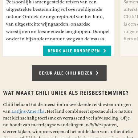
Persoonlijk samengestelde reizen van een
Samen 
uitgestrekte bestemming vol overweldigende
uiters
natuur. Ontdek de ongereptheid van het land,
Chili!
van uitgestrekte wijngaarden, onaardse
is een
woestijnen en besneeuwde bergtoppen. Dompel
ruige n
onder in bijzondere natuur, weg van de massa.
fiets o
BEKIJK ALLE RONDREIZEN
BEKIJK ALLE CHILI REIZEN
WAT MAAKT CHILI UNIEK ALS REISBESTEMMING?
Chili behoort tot de meest indrukwekkende reisbestemmingen
van
Latijns-Amerika
. Het land combineert spectaculaire natuur
met kleinschalig toerisme en verrassend veel afwisseling. Of je
nu houdt van meerdaagse wandelingen,
wildlife
spotten,
sterrenkijken, wijnproeverijen of het ontdekken van authentieke