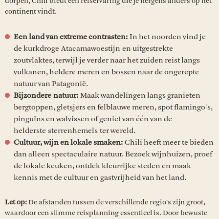
dorpen, Chili biedt een reiservaring die je nergens anders op het
continent vindt.
Een land van extreme contrasten:
In het noorden vind je
de kurkdroge Atacamawoestijn en uitgestrekte
zoutvlaktes, terwijl je verder naar het zuiden reist langs
vulkanen, heldere meren en bossen naar de ongerepte
natuur van Patagonië.
Bijzondere natuur:
Maak wandelingen langs granieten
bergtoppen, gletsjers en felblauwe meren, spot flamingo's,
pinguïns en walvissen of geniet van één van de
helderste sterrenhemels ter wereld.
Cultuur, wijn en lokale smaken:
Chili heeft meer te bieden
dan alleen spectaculaire natuur. Bezoek wijnhuizen, proef
de lokale keuken, ontdek kleurrijke steden en maak
kennis met de cultuur en gastvrijheid van het land.
Let op:
De afstanden tussen de verschillende regio's zijn groot,
waardoor een slimme reisplanning essentieel is. Door bewuste