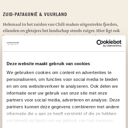
ZUID-PATAGONIË & VUURLAND
Helemaal in het zuiden van Chili maken uitgestrekte fjorden,
eilanden en gletsjers het landschap steeds ruiger. Hier ligt ook
het Torres del Paine National Park, bekend om zijn granieten
bergpieken, helderblauwe meren en indrukwekkende gletsjers.
Kies hier voor een meerdaagse trekking of een dagwandeling
door één van de mooiste natuurgebieden ter wereld.
Deze website maakt gebruik van cookies
Torres del Paine National Park
We gebruiken cookies om content en advertenties te
personaliseren, om functies voor social media te bieden
en om ons websiteverkeer te analyseren. Ook delen we
PAASEILAND (RAPA NUI)
informatie over uw gebruik van onze site met onze
Op ruim 3.500 kilometer van het Chileense vasteland ligt
partners voor social media, adverteren en analyse. Deze
Paaseiland (Rapa Nui), een van de meest afgelegen bewoonde
partners kunnen deze gegevens combineren met andere
eilanden ter wereld. Het eiland staat bekend om de
informatie die u aan ze heeft verstrekt of die ze hebben
indrukwekkende Moai-beelden en de rijke Polynesische cultuur,
verzameld op basis van uw gebruik van hun services.
die je terugziet in de archeologische vindplaatsen en