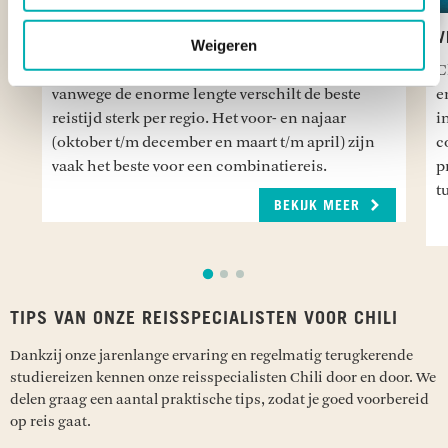
Vo
BESTE REISTIJD
V
Weigeren
Je kunt Chili het hele jaar door bezoeken, maar
C
vanwege de enorme lengte verschilt de beste
e
reistijd sterk per regio. Het voor- en najaar
i
(oktober t/m december en maart t/m april) zijn
c
vaak het beste voor een combinatiereis.
p
t
BEKIJK MEER
TIPS VAN ONZE REISSPECIALISTEN VOOR CHILI
Dankzij onze jarenlange ervaring en regelmatig terugkerende
studiereizen kennen onze reisspecialisten Chili door en door. We
delen graag een aantal praktische tips, zodat je goed voorbereid
op reis gaat.