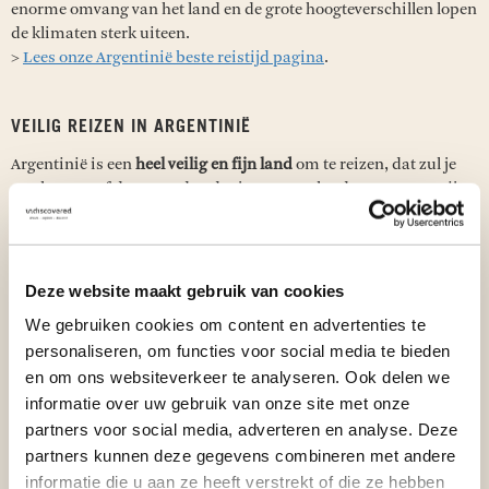
enorme omvang van het land en de grote hoogteverschillen lopen
de klimaten sterk uiteen.
>
Lees onze Argentinië beste reistijd pagina
.
VEILIG REIZEN IN ARGENTINIË
Argentinië is een
heel veilig en fijn land
om te reizen, dat zul je
merken vanaf de eerste dag dat je voet aan land zet. Maar er zijn
wel gebieden waar je niet naartoe moet reizen. We hebben alle
belangrijke info over veiligheid, inreisregels en
visumvereisten voor je op een rijtje gezet.
>
Lees onze Argentinië reisinformatie pagina
.
Deze website maakt gebruik van cookies
We gebruiken cookies om content en advertenties te
personaliseren, om functies voor social media te bieden
ARGENTINIË MET KINDEREN
en om ons websiteverkeer te analyseren. Ook delen we
Wist je dat Argentinië bekend staat als zeer geschikt en veilig
informatie over uw gebruik van onze site met onze
land voor een gezinsreis? Je kunt er
ontzettend veel leuke
partners voor social media, adverteren en analyse. Deze
activiteiten
voor kinderen ondernemen, waaronder pinguïns
partners kunnen deze gegevens combineren met andere
spotten in het wild en met een bootje vlak langs de enorme
informatie die u aan ze heeft verstrekt of die ze hebben
Iguazú watervallen varen.