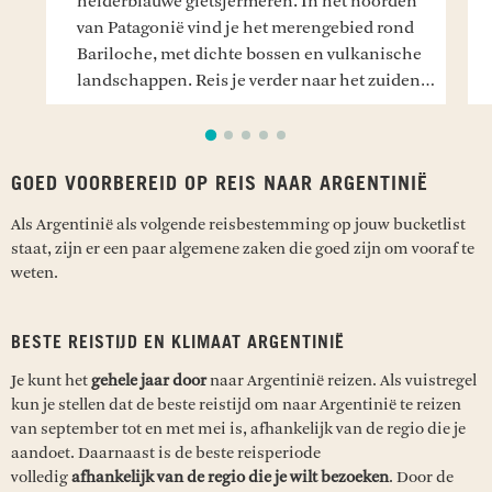
helderblauwe gletsjermeren. In het noorden
van Patagonië vind je het merengebied rond
Bariloche, met dichte bossen en vulkanische
landschappen. Reis je verder naar het zuiden,
dan kom je in Los Glaciares National Park,
waar de imposante Perito Moreno gletsjer zich
langzaam in het water stort. Langs de
GOED VOORBEREID OP REIS NAAR ARGENTINIË
Atlantische kust verandert het landschap
opnieuw en maak je kans om walvissen,
Als Argentinië als volgende reisbestemming op jouw bucketlist
zeeleeuwen en pinguïns te spotten. Patagonië
staat, zijn er een paar algemene zaken die goed zijn om vooraf te
is groots, ruig en perfect voor wie houdt van
weten.
wandelen en uitgestrekte natuur.
BESTE REISTIJD EN KLIMAAT ARGENTINIË
Je kunt het
gehele jaar door
naar Argentinië reizen. Als vuistregel
kun je stellen dat de beste reistijd om naar Argentinië te reizen
van september tot en met mei is, afhankelijk van de regio die je
aandoet. Daarnaast is de beste reisperiode
volledig
afhankelijk van de regio die je wilt bezoeken
. Door de