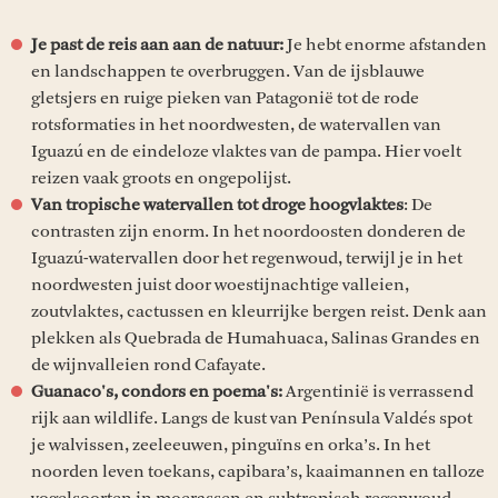
Je past de reis aan aan de natuur:
Je hebt enorme afstanden
en landschappen te overbruggen. Van de ijsblauwe
gletsjers en ruige pieken van Patagonië tot de rode
rotsformaties in het noordwesten, de watervallen van
Iguazú en de eindeloze vlaktes van de pampa. Hier voelt
reizen vaak groots en ongepolijst.
Van tropische watervallen tot droge hoogvlaktes
: De
contrasten zijn enorm. In het noordoosten donderen de
Iguazú-watervallen door het regenwoud, terwijl je in het
noordwesten juist door woestijnachtige valleien,
zoutvlaktes, cactussen en kleurrijke bergen reist. Denk aan
plekken als Quebrada de Humahuaca, Salinas Grandes en
de wijnvalleien rond Cafayate.
Guanaco's, condors en poema's:
Argentinië is verrassend
rijk aan wildlife. Langs de kust van Península Valdés spot
je walvissen, zeeleeuwen, pinguïns en orka’s. In het
noorden leven toekans, capibara’s, kaaimannen en talloze
vogelsoorten in moerassen en subtropisch regenwoud.