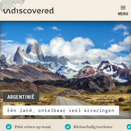
Ga naar inhoud
Undiscovered
MENU
ARGENTINIË
Eén land, ontelbaar veel ervaringen
Privé reizen op maat
Kleinschalig toerisme