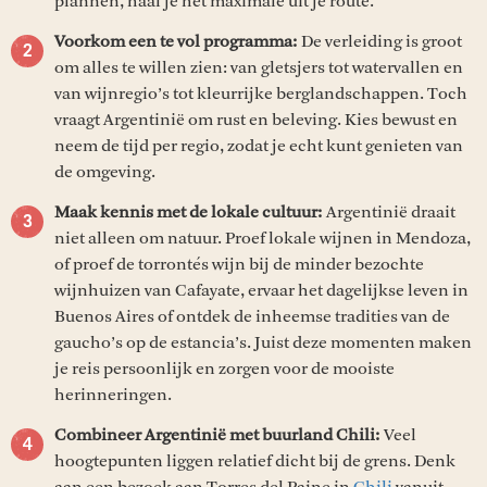
plannen, haal je het maximale uit je route.
Voorkom een te vol programma:
De verleiding is groot
om alles te willen zien: van gletsjers tot watervallen en
van wijnregio’s tot kleurrijke berglandschappen. Toch
vraagt Argentinië om rust en beleving. Kies bewust en
neem de tijd per regio, zodat je echt kunt genieten van
de omgeving.
Maak kennis met de lokale cultuur:
Argentinië draait
niet alleen om natuur. Proef lokale wijnen in Mendoza,
of proef de torrontés wijn bij de minder bezochte
wijnhuizen van Cafayate, ervaar het dagelijkse leven in
Buenos Aires of ontdek de inheemse tradities van de
gaucho’s op de estancia’s. Juist deze momenten maken
je reis persoonlijk en zorgen voor de mooiste
herinneringen.
Combineer Argentinië met buurland Chili:
Veel
hoogtepunten liggen relatief dicht bij de grens. Denk
aan een bezoek aan Torres del Paine in
Chili
vanuit