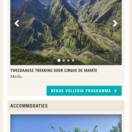
Vorige
Volge
TWEEDAAGSE TREKKING DOOR CIRQUE DE MAFATE
Marla
BEKIJK VOLLEDIG PROGRAMMA
ACCOMMODATIES
B
M