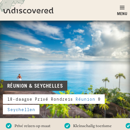
Ga naar inhoud
Undiscovered
MENU
RÉUNION & SEYCHELLES
18-daagse Privé Rondreis
Réunion
&
Seychellen
Privé reizen op maat
Kleinschalig toerisme