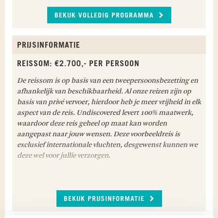
BEKIJK VOLLEDIG PROGRAMMA
PRIJSINFORMATIE
REISSOM: €2.700,- PER PERSOON
TWEEDAAGSE TREKKING CIRQUE DE MAFATE
De reissom is op basis van een tweepersoonsbezetting en
Vandaag begint je tweedaagse trekking door
afhankelijk van beschikbaarheid. Al onze reizen zijn op
Cirque de Mafate
. Cirque de Mafate is een waar
basis van privé vervoer, hierdoor heb je meer vrijheid in elk
paradijs voor wandelaars en biedt de meest
aspect van de reis. Undiscovered levert 100% maatwerk,
inspirerende trektochten op Réunion. Je rijdt
waardoor deze reis geheel op maat kan worden
naar de parkeerplaats nabij Col des Boeuf om de
aangepast naar jouw wensen. Deze voorbeeldreis is
auto voor een nacht te parkeren. Vanaf hier start
exclusief internationale vluchten, desgewenst kunnen we
de wandeling naar het pittoreske Marla, gelegen
deze wel voor jullie verzorgen.
op 1.640 meter, het hoogstgelegen dorp van
Réunion. Onderweg doorkruis je groene valleien,
steile bergpaden en kabbelende beekjes, terwijl je
WAT IS INBEGREPEN IN DEZE REIS
wordt omringd door indrukwekkende kliffen en
BEKIJK PRIJSINFORMATIE
Meet & greet bij aankomst op beide luchthavens;
bijzondere vegetatie. Je passeert kleine
Autohuur voor 7 dagen op Réunion, cat. Y (Renault
vlakteachtige openingen en misschien zelfs