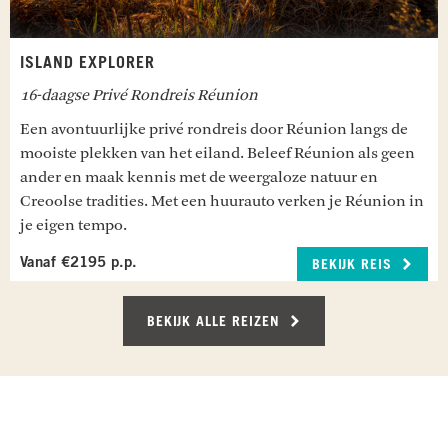
Stap vandaag aan boord van een catamaran en
ontdek de prachtige eilanden rondom Praslin. De
catamarantocht begint op Cousin Island, een
ISLAND EXPLORER
beschermd natuurreservaat waar je tijdens een
16-daagse Privé Rondreis Réunion
begeleide wandeling zeldzame vogels en
schildpadnesten spot. Vervolgens vaar je door
Een avontuurlijke privé rondreis door Réunion langs de
naar Curieuse Island, de thuisbasis van
mooiste plekken van het eiland. Beleef Réunion als geen
indrukwekkende reuzenschildpadden en geniet
ander en maak kennis met de weergaloze natuur en
je van een ontspannen moment op het strand. Na
Creoolse tradities. Met een huurauto verken je Réunion in
een smakelijke Creoolse lunch aan boord, sluit je
je eigen tempo.
de dag af bij het idyllische St. Pierre Island, waar
je kunt snorkelen tussen kleurrijke tropische
Vanaf €2195 p.p.
BEKIJK REIS
vissen in kristalhelder water.
Maaltijden inbegrepen: Ontbijt & lunch
BEKIJK ALLE REIZEN
PRASLIN
Vandaag heb je nog een dag ter vrije besteding
om het tropische Praslin verder te gaan
RECENSIES OVER UNDISCOVERED
ontdekken. Kom tot rust op de prachtige
stranden, ontdek de onderwaterwereld of