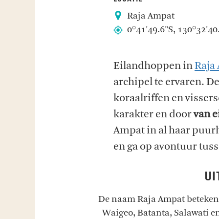
Raja Ampat
0°41'49.6"S, 130°32'40
Eilandhoppen in
Raja
archipel te ervaren. De
koraalriffen en vissersd
karakter en door
van e
Ampat in al haar puurh
en ga op avontuur tuss
UI
De naam Raja Ampat betekent l
Waigeo, Batanta, Salawati e