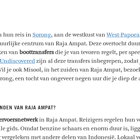
n hun reis in
Sorong
, aan de westkust van
West-Papoea
stuurlijke centrum van Raja Ampat. Deze overtocht duur
ken van
boottransfers
die je van tevoren regelt, per spe
n Undiscovered
zijn al deze transfers inbegrepen, zodat 
Wil je ook Misool, in het zuiden van Raja Ampat, bez
orong, een tocht van ongeveer negen uur die je diep de
ANDEN VAN RAJA AMPAT?
ervoersnetwerk
in Raja Ampat. Reizigers regelen hun 
e gids. Omdat benzine schaars en enorm duur is, ligg
g vergeleken met andere delen van Indonesië. Lokaal ve