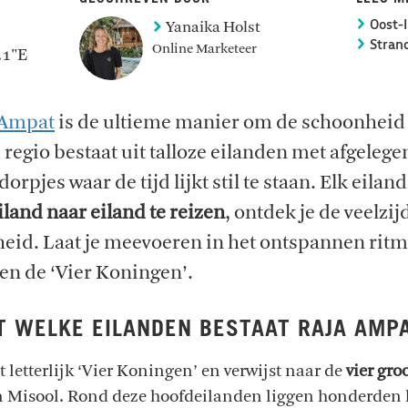
Yanaika Holst
Oost-I
Strand
Online Marketeer
.1"E
 Ampat
is de ultieme manier om de schoonheid 
 regio bestaat uit talloze eilanden met afgelege
orpjes waar de tijd lijkt stil te staan. Elk eiland
iland naar eiland te reizen
, ontdek je de veelzi
eid. Laat je meevoeren in het ontspannen ritm
en de ‘Vier Koningen’.
T WELKE EILANDEN BESTAAT RAJA AMP
etterlijk ‘Vier Koningen’ en verwijst naar de
vier gro
n Misool. Rond deze hoofdeilanden liggen honderden kl