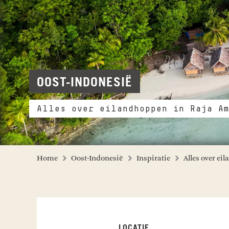
OOST-INDONESIË
Alles over eilandhoppen in Raja Am
Home
Oost-Indonesië
Inspiratie
Alles over e
LOCATIE