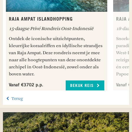
RAJA AMPAT ISLANDHOPPING
RAJA A
15-daagse Privé Rondreis Oost-Indonesië
18-daag
Ontdek de iconische uitzichtpunten,
Snorkel
kleurrijke koraalriffen en idyllische strandjes
paradij
van Raja Ampat. Deze rondreis neemt je mee
West-Pa
naar alle hoogtepunten van deze onontdekte
reiziger
archipel in Oost-Indonesië, zowel onder als
én een 
boven water.
Papoea 
Vanaf €3702 p.p.
Vanaf €
BEKIJK REIS
Terug