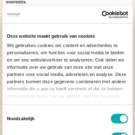
souvenirs
.
SNORKEL IN HET MOOIE WATER
Snorkel bij de Arborek Jetty in een beschermd
Deze website maakt gebruik van cookies
onderwaterparadijs. De wereldberoemde pier van Arborek
biedt direct onder de aankomststeiger een spectaculair rif vol
We gebruiken cookies om content en advertenties te
glasvisjes, anemonen en murenes. Omdat de lokale
personaliseren, om functies voor social media te bieden
gemeenschap dit zeeleven streng beschermt, zwem je hier in
en om ons websiteverkeer te analyseren. Ook delen we
kraakhelder water langs koraal dat in topconditie verkeert.
informatie over uw gebruik van onze site met onze
Voor de beste ervaring snorkel je
tussen de palen van de pier
;
partners voor social media, adverteren en analyse. Deze
daar is het ecosysteem het meest indrukwekkend en divers.
partners kunnen deze gegevens combineren met andere
informatie die u aan ze heeft verstrekt of die ze hebben
verzameld op basis van uw gebruik van hun services.
Toestemmingsselectie
Noodzakelijk