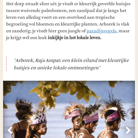
Het dorp straalt sfeer uit: je vindt er kleurrijk geverfde huisjes
tussen wuivende palmbomen, een zandpad dat je langs het
leven van alledag voert en een overvloed aan tropische
begroeiing vol bloemen en kleurrijke planten. Arborek is vlak
en zanderig; je vindt hier geen jungle of
paradijsvogels
, maar
je krijgt wél een leuk
inkijkje in het lokale leven.
"Arborek, Raja Ampat: een klein eiland met kleurrijke
huisjes en unieke lokale ontmoetingen"
Vorige
Vol