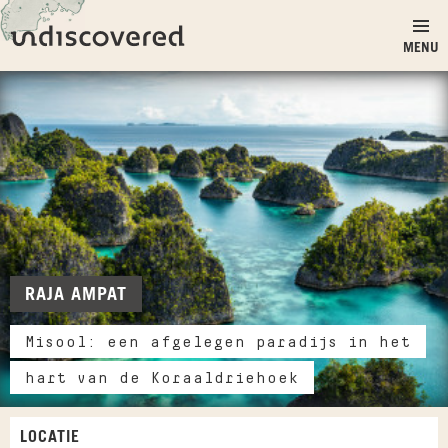
Ga naar inhoud
Undiscovered
MENU
RAJA AMPAT
Misool: een afgelegen paradijs in het
hart van de Koraaldriehoek
LOCATIE