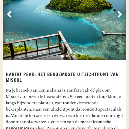
Vorige
Vol
HARFAT PEAK: HET BEROEMDSTE UITZICHTPUNT VAN
MISOOL
Na je bezoek aan Lenmakana is Harfat Peak dé plek om
Misool van boven te bewonderen. Via een houten trap klim je
langs bijzondere planten, waaronder vleesetende
bekerplanten, naar een uitzichtpunt dat ronduit spectaculair
is. Vanaf de top zie je een wirwar van kleine eilanden omringd
door turquoise water. Het is een van de
meest iconische
panorama’s
van heel Raja Ampat, en de perfecte plek om de