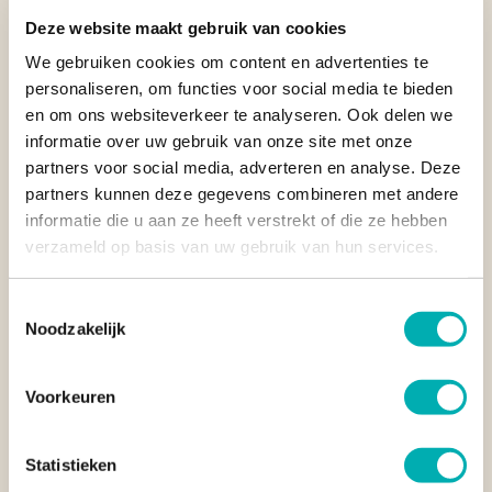
Deze website maakt gebruik van cookies
SNORKELEN IN MISOOL
We gebruiken cookies om content en advertenties te
Misool ligt midden in het
meest biodiverse mariene gebied
personaliseren, om functies voor social media te bieden
ter wereld. Onder water vind je wuivende zachte koralen,
en om ons websiteverkeer te analyseren. Ook delen we
neonblauwe rifvissen, schildpadden, walking sharks en
informatie over uw gebruik van onze site met onze
talloze macrosoorten. Populaire snorkelplekken zijn de
partners voor social media, adverteren en analyse. Deze
huisriffen bij Yillet en Puri Pinnacle, waar het water zo helder
is dat zelfs snorkelaars soms manta’s voorbij zien zweven.
partners kunnen deze gegevens combineren met andere
informatie die u aan ze heeft verstrekt of die ze hebben
verzameld op basis van uw gebruik van hun services.
DUIKEN IN MISOOL
Duiken in Misool is een belevenis die diep in je geheugen
Toestemmingsselectie
verankerd blijft. Bekende duikplekken zoals Magic Mountain,
Noodzakelijk
Boo Window en Nudi Rock behoren tot de absolute top van
Azië
. Je ziet hier pygmeezeepaardjes, walking sharks,
Voorkeuren
kleurrijke koralen, jacks, wahoo’s en in het juiste seizoen
mantaroggen. De stromingen zijn wisselend en kunnen hevig
zijn, maar maken dit gebied juist zo ongelooflijk rijk. Als je
Statistieken
wil
duiken in Misool
, verken je het gebied het beste per