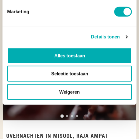
liveaboard in Raja Ampat
. Een duikreis door Misool is één
van de hoogtepunten van
duikreizen in Oost-Indonesië
.
Marketing
Details tonen
Alles toestaan
Vorige
Vol
Selectie toestaan
Weigeren
OVERNACHTEN IN MISOOL, RAJA AMPAT