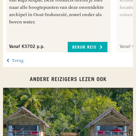
van Raja Ampat. Deze rondreis neemt je mee
kristal
naar alle hoogtepunten van deze onontdekte
locaties
archipel in Oost-Indonesië, zowel onder als
concess
boven water.
Vanaf €3702 p.p.
Vanaf €
BEKIJK REIS
Terug
ANDERE REIZIGERS LEZEN OOK