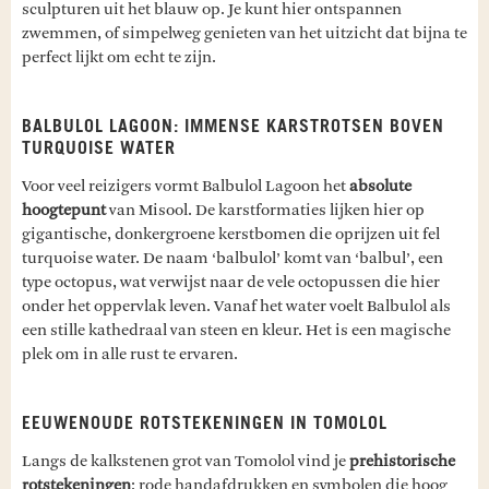
sculpturen uit het blauw op. Je kunt hier ontspannen
zwemmen, of simpelweg genieten van het uitzicht dat bijna te
perfect lijkt om echt te zijn.
BALBULOL LAGOON: IMMENSE KARSTROTSEN BOVEN
TURQUOISE WATER
Voor veel reizigers vormt Balbulol Lagoon het
absolute
hoogtepunt
van Misool. De karstformaties lijken hier op
gigantische, donkergroene kerstbomen die oprijzen uit fel
turquoise water. De naam ‘balbulol’ komt van ‘balbul’, een
type octopus, wat verwijst naar de vele octopussen die hier
onder het oppervlak leven. Vanaf het water voelt Balbulol als
een stille kathedraal van steen en kleur. Het is een magische
plek om in alle rust te ervaren.
EEUWENOUDE ROTSTEKENINGEN IN TOMOLOL
Langs de kalkstenen grot van Tomolol vind je
prehistorische
rotstekeningen
: rode handafdrukken en symbolen die hoog