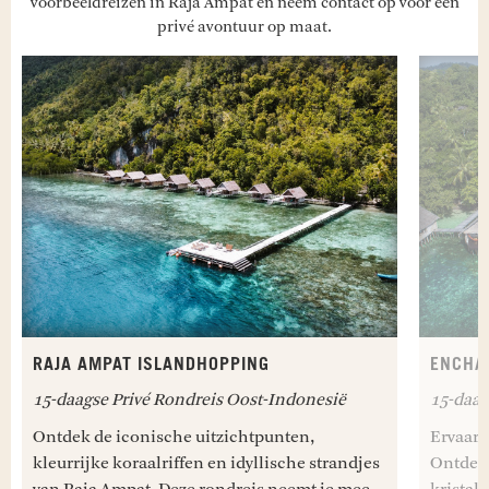
voorbeeldreizen in Raja Ampat en neem contact op voor een
privé avontuur op maat.
RAJA AMPAT ISLANDHOPPING
ENCHA
15-daagse Privé Rondreis Oost-Indonesië
15-daag
Ontdek de iconische uitzichtpunten,
Ervaar 
kleurrijke koraalriffen en idyllische strandjes
Ontdek 