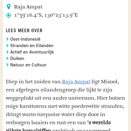
Raja Ampat
1°59'16.4"S, 130°23'13.9"E
LEES MEER OVER
Oost-Indonesië
Stranden en Eilanden
Actief en Avontuurlijk
Duiken
Natuur en Cultuur
Diep in het zuiden van
Raja Ampat
ligt Misool,
een afgelegen eilandengroep die lijkt te zijn
weggeplukt uit een ander universum. Hier botsen
ruige karsttorens met witte poederwitte stranden,
dringt warm turquoise water diep door in
verborgen baaien en rust een van
’s werelds
rijkste koraalriffen
praktisch onaangeroerd