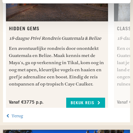
HIDDEN GEMS
CLASS
18-daagse Privé Rondreis Guatemala & Belize
18-daag
Een avontuurlijke rondreis door onontdekt
Een com
Guatemala en Belize. Maak kennis met de
Guatema
Maya's, ga op verkenning in Tikal, kom oog in
laat je
oog met apen, kleurrijke vogels en haaien en
land en
geef je adrenaline een boost. Eindig de reis
ongerep
ontspannen af op tropisch Caye Caulker.
ruïnes. 
Vanaf €3775 p.p.
Vanaf €
BEKIJK REIS
Terug