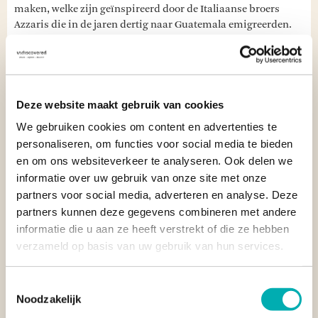
maken, welke zijn geïnspireerd door de Italiaanse broers
Azzaris die in de jaren dertig naar Guatemala emigreerden.
"Reis terug in de tijd in de Ixil Driehoek in Guatemala
en ervaar eeuwenoude Maya-tradities en kleurrijke
dorpjes."
Deze website maakt gebruik van cookies
We gebruiken cookies om content en advertenties te
Een bezoek aan de Ixil Driehoek is als een reis terug in de tijd.
personaliseren, om functies voor social media te bieden
Eeuwenoude tradities, bonte kleding en vriendelijke inwoners
en om ons websiteverkeer te analyseren. Ook delen we
zorgen voor een interessante onderdompeling in de Maya
informatie over uw gebruik van onze site met onze
cultuur tijdens je rondreis door Guatemala.
partners voor social media, adverteren en analyse. Deze
partners kunnen deze gegevens combineren met andere
Tip van reisspecialist Léonie:
"Vergeet hier zeker niet om
informatie die u aan ze heeft verstrekt of die ze hebben
enkele marktjes te bezoeken die je zintuigen laten prikkelen.
Verder leent de omgeving zich uitstekend voor
verzameld op basis van uw gebruik van hun services.
indrukwekkende wandeltochten in afgelegen plekken met
adembenemende vergezichten."
Toestemmingsselectie
Noodzakelijk
Ben je al beniewd naar je
rondreis naar Guatemala
? Bereid je