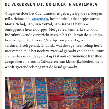
DE VERBORGEN IXIL DRIEHOEK IN GUATEMALA
Omgeven door het Cuchumatanes gebergte ligt de verborgen
Ixil Driehoek in
Guatemala
, bestaande uit de dorpjes
Santa
Maria Nebaj, San Juan Cotzal, San Gaspar Chajul
en
omliggende heuveldorpjes. Het gebied kenmerkt zich door
indrukwekkende vergezichten en is het thuis van de Ixil Maya
bevolking die tijdens de 36-jarige burgeroorlog veel te
verduren heeft gehad. Ondanks wat deze gemeenschap heeft
meegemaakt, is het nooit vervreemd geraakt van haar cultuur
en houden ze vandaag de dag
vast aan eeuwenoude tradities
.
Ze spreken vol trots de
Ixil-taal
en hun kleurrijke klederdracht
wordt grotendeels nog met de hand gemaakt.