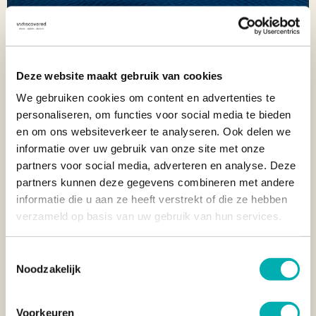
Deze website maakt gebruik van cookies
7. DAUIN
We gebruiken cookies om content en advertenties te
personaliseren, om functies voor social media te bieden
Dauin
staat in de Filipijnen bekend als een van de
beste
en om ons websiteverkeer te analyseren. Ook delen we
duiklocaties
van het land. Door de vulkanische oorsprong van
informatie over uw gebruik van onze site met onze
het eiland Negros, tref je voor de kustlijn
rijke riffen
waar je
partners voor social media, adverteren en analyse. Deze
kunt snorkelen. Ga op zoek naar de zeepaardjes of
partners kunnen deze gegevens combineren met andere
hengelaarsvissen die je hier met een scherp oog ook kunt
informatie die u aan ze heeft verstrekt of die ze hebben
spotten!
verzameld op basis van uw gebruik van hun services.
Toestemmingsselectie
Noodzakelijk
Voorkeuren