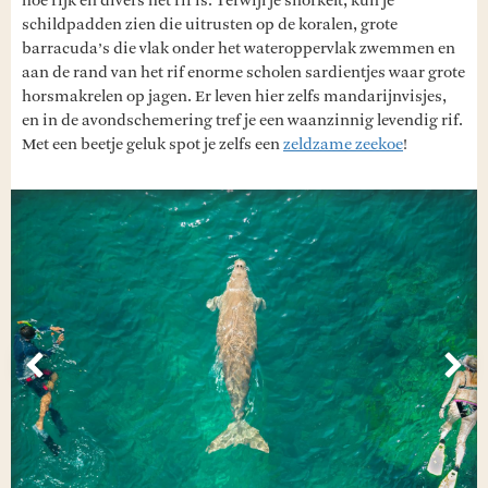
hoe rijk en divers het rif is. Terwijl je snorkelt, kun je
schildpadden zien die uitrusten op de koralen, grote
barracuda’s die vlak onder het wateroppervlak zwemmen en
aan de rand van het rif enorme scholen sardientjes waar grote
horsmakrelen op jagen. Er leven hier zelfs mandarijnvisjes,
en in de avondschemering tref je een waanzinnig levendig rif.
Met een beetje geluk spot je zelfs een
zeldzame zeekoe
!
Vorige
Vol