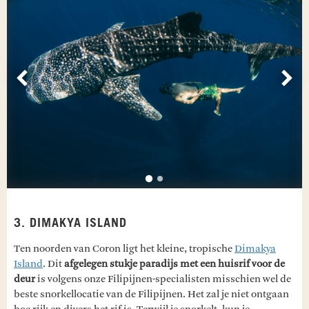
Vorige
Vol
3. DIMAKYA ISLAND
Ten noorden van Coron ligt het kleine, tropische
Dimakya
Island
. Dit
afgelegen stukje paradijs met een huisrif voor de
deur
is volgens onze Filipijnen-specialisten misschien wel de
beste snorkellocatie van de Filipijnen. Het zal je niet ontgaan