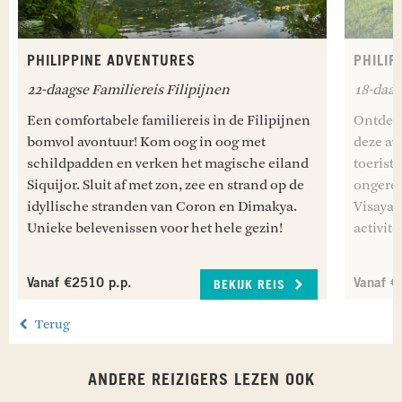
PHILIPPINE ADVENTURES
PHILIP
22-daagse Familiereis Filipijnen
18-daag
Een comfortabele familiereis in de Filipijnen
Ontdek 
bomvol avontuur! Kom oog in oog met
deze avo
schildpadden en verken het magische eiland
toeristi
Siquijor. Sluit af met zon, zee en strand op de
ongerep
idyllische stranden van Coron en Dimakya.
Visayas
Unieke belevenissen voor het hele gezin!
activit
Vanaf €2510 p.p.
Vanaf €
BEKIJK REIS
Terug
ANDERE REIZIGERS LEZEN OOK