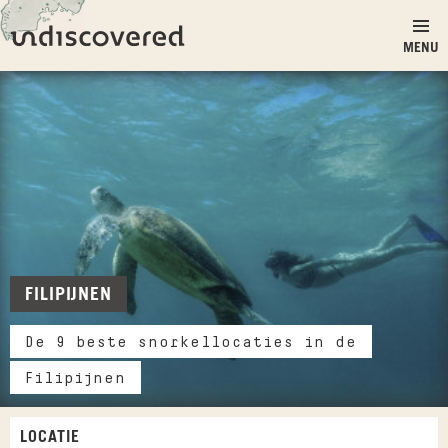
Ga naar inhoud
Undiscovered
MENU
FILIPIJNEN
De 9 beste snorkellocaties in de
Filipijnen
LOCATIE