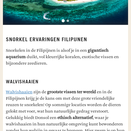
SNORKEL ERVARINGEN FILIPIJNEN
Snorkelen in de Filipijnen is alsof je in een
gigantisch
aquarium
duikt, vol kleurrijke koralen, exotische vissen en
bijzondere zeedieren.
WALVISHAAIEN
Walvishaaien
zijn de
grootste vissen ter wereld
en in de
Filipijnen krijg je de kans om met deze grote vriendelijke
reuzen te snorkelen! Op sommige locaties worden de dieren
gelokt met voer, wat hun natuurlijke gedrag verstoort.
Gelukkig biedt Donsol een
ethisch alternatief
, waar je
walvishaaien in hun natuurlijke omgeving kunt bewonderen
zonder hun welzijn in gevaar te brengen. Hier zwem je op hun