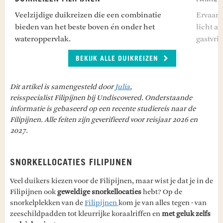
Veelzijdige duikreizen die een combinatie
Ervaar 
bieden van het beste boven én onder het
licht a
wateroppervlak.
gastvrij
BEKIJK ALLE DUIKREIZEN
Dit artikel is samengesteld door
Julia
,
reisspecialist Filipijnen bij Undiscovered. Onderstaande
informatie is gebaseerd op een recente studiereis naar de
Filipijnen. Alle feiten zijn geverifieerd voor reisjaar 2026 en
2027.
SNORKELLOCATIES FILIPIJNEN
Veel duikers kiezen voor de Filipijnen, maar wist je dat je in de
Filipijnen ook
geweldige snorkellocaties
hebt? Op de
snorkelplekken van de
Filipijnen
kom je van alles tegen - van
zeeschildpadden tot kleurrijke koraalriffen en
met geluk zelfs