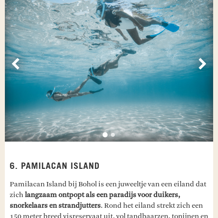
Vorige
Vol
6. PAMILACAN ISLAND
Pamilacan Island bij Bohol is een juweeltje van een eiland dat
zich
langzaam ontpopt als een paradijs voor duikers,
snorkelaars en strandjutters
. Rond het eiland strekt zich een
150 meter breed visreservaat uit, vol tandbaarzen, tonijnen en