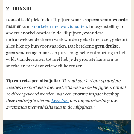
2. DONSOL
Donsol is dé plek in de Filipijnen waar je
op een verantwoorde
manier
kunt
snorkelen met walvishaaien
. In tegenstelling tot
andere snorkellocaties in de Filipijnen, waar deze
indrukwekkende dieren vaak worden gelokt met voer, gebeurt
alles hier op hun voorwaarden. Dat betekent:
geen drukte,
geen verstoring
, maar een pure, magische ontmoeting in het
wild. Van december tot mei heb je de grootste kans om te
snorkelen met deze vriendelijke reuzen.
Tip van reisspecialist Julia:
"Ik raad sterk af om op andere
locaties te snorkelen met walvishaaien in de Filipijnen, omdat
ze direct gevoerd worden, wat een enorme impact heeft op
deze bedreigde dieren.
Lees hier
ons uitgebreide blog over
zwemmen met walvishaaien in de Filipijnen."