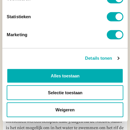
Statistieken
Marketing
Details tonen
8. TUBOD MARINE SANCTUARY IN SIQUIJOR
Alles toestaan
Direct voor het strand van Coco Grove Beach Resort en het
zusterresort Coco Sunset Beach Resort tref je het Tubod
Selectie toestaan
Marine Sanctuary;
een beschermde koraaltuin
met
verrassend veel
onderwaterleven
. Zet je snorkel op en spring
hier 's ochtends vroeg rond zonsopgang het water in en je ziet
Weigeren
de mooiste dingen, waaronder schildpadden, roggen en
misschien wel een octopus. Elke 3 dagen na de Nieuwe Maan
is het niet mogelijk om in het water te zwemmen om het rif de