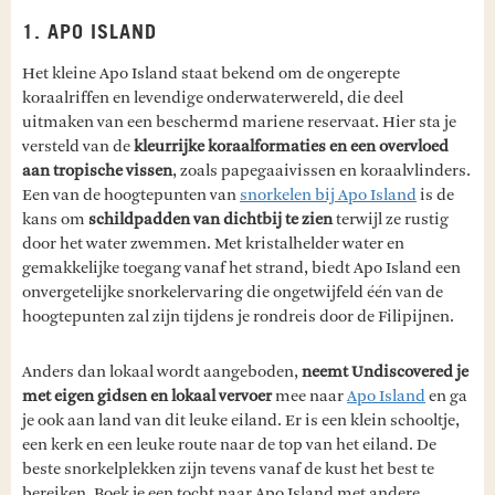
1. APO ISLAND
Het kleine Apo Island staat bekend om de ongerepte
koraalriffen en levendige onderwaterwereld, die deel
uitmaken van een beschermd mariene reservaat. Hier sta je
versteld van de
kleurrijke koraalformaties en een overvloed
aan tropische vissen
, zoals papegaaivissen en koraalvlinders.
Een van de hoogtepunten van
snorkelen bij Apo Island
is de
kans om
schildpadden van dichtbij te zien
terwijl ze rustig
door het water zwemmen. Met kristalhelder water en
gemakkelijke toegang vanaf het strand, biedt Apo Island een
onvergetelijke snorkelervaring die ongetwijfeld één van de
hoogtepunten zal zijn tijdens je rondreis door de Filipijnen.
Anders dan lokaal wordt aangeboden,
neemt Undiscovered je
met eigen gidsen en lokaal vervoer
mee naar
Apo Island
en ga
je ook aan land van dit leuke eiland. Er is een klein schooltje,
een kerk en een leuke route naar de top van het eiland. De
beste snorkelplekken zijn tevens vanaf de kust het best te
bereiken. Boek je een tocht naar Apo Island met andere