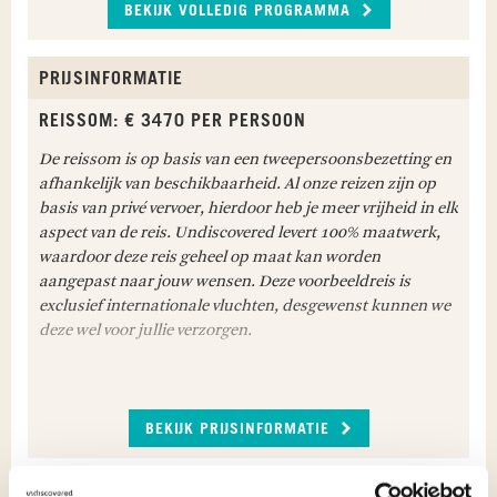
BEKIJK VOLLEDIG PROGRAMMA
CEBU - BOHOL
PRIJSINFORMATIE
Na aankomst op de luchthaven van Cebu word je
opgewacht door onze lokale vertegenwoordiging
REISSOM: € 3470 PER PERSOON
en volgt een transfer naar de pier van Cebu. Hier
stap je op de ferry naar Bohol. Na aankomst in
De reissom is op basis van een tweepersoonsbezetting en
Bohol en transfer naar Panglao Island is de rest
afhankelijk van beschikbaarheid. Al onze reizen zijn op
van de dag ter vrije besteding. Geniet van de zon,
basis van privé vervoer, hierdoor heb je meer vrijheid in elk
zee en een hagelwit zandstrand!
aspect van de reis. Undiscovered levert 100% maatwerk,
waardoor deze reis geheel op maat kan worden
Maaltijden inbegrepen: Ontbijt
aangepast naar jouw wensen. Deze voorbeeldreis is
exclusief internationale vluchten, desgewenst kunnen we
BOHOL
deze wel voor jullie verzorgen.
Dag ter vrije besteding op
Bohol
. Naast de
geweldig mooie stranden van Bohol zijn er ook
vele eilanden voor de kust die je kunt bezoeken.
WAT IS INBEGREPEN IN DEZE REIS
Breng bijvoorbeeld een bezoek aan
Balicasag
BEKIJK PRIJSINFORMATIE
Binnenlandse vlucht Bohol - Coron;
Island
, een klein tropisch eiland omringd door
kleurrijke koraaltuinen en een rijke biodiversiteit.
Binnenlandse vlucht Coron - El Nido;
Een andere aanrader is Pamilacan Island, een
Alle luchthavenbelastingen;