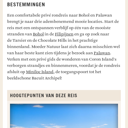
BESTEMMINGEN
Een comfortabele privé rondreis naar Bohol en Palawan
brengt je naar drie adembenemend mooie locaties. Start de
reis met een ontspannen verblijf op één van de mooiste
stranden van
Bohol
in de
Filipijnen
en ga op zoek naar
de Tarsier en de Chocolate Hills in het prachtige
binnenland. Moeder Natuur laat zich daarna misschien wel
van haar beste kant zien tijdens je bezoek aan
Palawan
.
Verken met een privé gids de wonderen van Coron Island's
verborgen strandjes en binnenmeren, voordat je de rondreis
afsluit op
Miniloc Island
, de toegangspoort tot het
beeldschone Bacuit Archipel!
HOOGTEPUNTEN VAN DEZE REIS
G
C
C