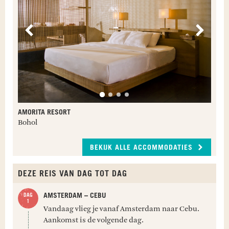
Vorige
Volge
AMORITA RESORT
Bohol
BEKIJK ALLE ACCOMMODATIES
DEZE REIS VAN DAG TOT DAG
AMSTERDAM – CEBU
Vandaag vlieg je vanaf Amsterdam naar Cebu.
Aankomst is de volgende dag.