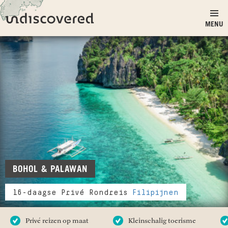
Ga naar inhoud
Undiscovered
MENU
BOHOL & PALAWAN
16-daagse Privé Rondreis
Filipijnen
Privé reizen op maat
Kleinschalig toerisme