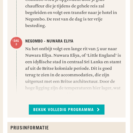
chauffeur die je tijdens de gehele reis zal
begeleiden en volgt een transfer naar je hotel in
Negombo. De rest van de dag is ter vrije
besteding.
NEGOMBO - NUWARA ELIYA
Na het ontbijt volgt een lange rit van 5 uur naar
Nuwara Eliya. Nuwara Eliya, of ‘Little England’ is
een idyllische stad in centraal Sri Lanka en stamt
af uit de Britse koloniale periode. Dit is goed
terug te zien in de accommodaties, die zijn
uitgerust met een Britse architectuur. Door de
hoge ligging zijn de temperaturen hier lager, wat
voor een aangenaam klimaat zorgt om
activiteiten in de omgeving te ondernemen. De
stad kenmerkt zich door uitgestrekte groene
BEKIJK VOLLEDIG PROGRAMMA
theeplantages zo ver het oog reikt en de vele
theefabrieken. Nuwara Eliya leent zich uitstekend
voor wandelingen langs watervallen naar
PRIJSINFORMATIE