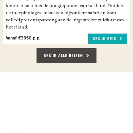
voor de vlucht naar Amsterdam. Aankomst is de
kennismaakt met de hoogtepunten van het land. Ontdek
volgende dag.
de theeplantages, maak een bijzondere safari en kom
Maaltijden inbegrepen: Ontbijt
volledig tot ontspanning aan de uitgestrekte zuidkust van
het eiland.
AMSTERDAM
Vanaf €3350 p.p.
Aankomst in Amsterdam.
BEKIJK REIS
BEKIJK ALLE REIZEN
RECENSIES OVER UNDISCOVERED