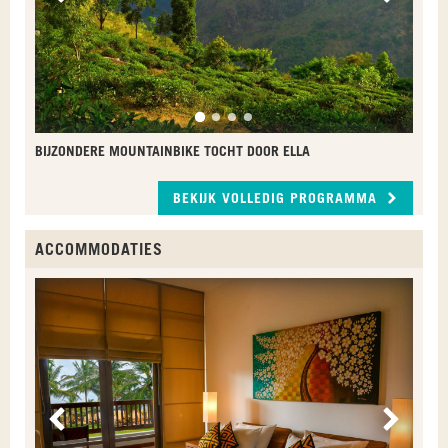
BIJZONDERE MOUNTAINBIKE TOCHT DOOR ELLA
BEKIJK VOLLEDIG PROGRAMMA
ACCOMMODATIES
O
N
Vorige
Volge