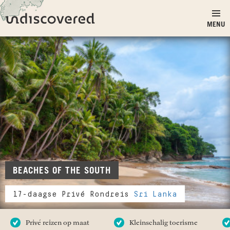
Ga naar inhoud
Undiscovered
MENU
BEACHES OF THE SOUTH
17-daagse Privé Rondreis
Sri Lanka
Privé reizen op maat
Kleinschalig toerisme