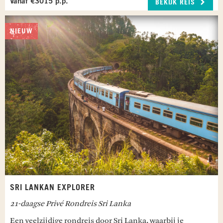
Vanaf €3015 p.p.
BEKIJK REIS
glamping verblijf staat centraal; je overnacht in
een bungalow direct op het strand met de oceaan
NIEUW
vrijwel direct aan je voeten.
Maaltijden inbegrepen: Ontbijt
AHUNGALLA
Een dag ter vrije besteding in Ahungalla.
Maaltijden inbegrepen: Ontbijt
AHUNGALLA - NEGOMBO
In de morgen reis je in 2,5 uur naar je
accommodatie in Negombo. De rest van de
middag is vrij te besteden.
Maaltijden inbegrepen: Ontbijt
SRI LANKAN EXPLORER
NEGOMBO - COLOMBO - AMSTERDAM
21-daagse Privé Rondreis Sri Lanka
Vandaag word je opgehaald en volgt een rit naar
de luchthaven van Colombo, waar je incheckt
Een veelzijdige rondreis door Sri Lanka, waarbij je