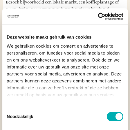
Bezoek bijvoorbeeld een lokale markt, een koffieplantage of
neem deel aan een community walk met een lokale gids.
ACCOMMODATIE IN QUEEN ELIZABETH NATIONAL
PARK
Deze website maakt gebruik van cookies
THE BUSH LODGE
We gebruiken cookies om content en advertenties te
Midden in het Queen Elizabeth National Park ligt
The Bush
personaliseren, om functies voor social media te bieden
Lodge
. Deze lodge is een
plek waar comfort en natuur
en om ons websiteverkeer te analyseren. Ook delen we
moeiteloos samenkomen
. De lodge beschikt over
twaalf
informatie over uw gebruik van onze site met onze
rustieke tenten
, elk gebouwd op een
verhoogd houten
partners voor social media, adverteren en analyse. Deze
platform
en ontworpen met oog voor privacy en uitzicht op de
partners kunnen deze gegevens combineren met andere
omringende wildernis. De inrichting is eenvoudig maar
informatie die u aan ze heeft verstrekt of die ze hebben
sfeervol, met comfortabele bedden en een eigen (deels open)
verzameld op basis van uw gebruik van hun services.
badkamer. Vanaf je eigen veranda geniet je van de geluiden en
geuren van de natuur om je heen.
Toestemmingsselectie
Noodzakelijk