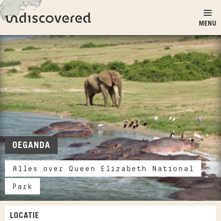
Ga naar inhoud
Undiscovered
MENU
OEGANDA
Alles over Queen Elizabeth National
Park
LOCATIE