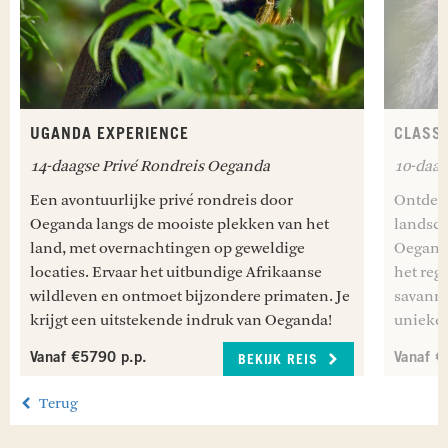
UGANDA EXPERIENCE
CLASS
14-daagse Privé Rondreis Oeganda
10-daag
Een avontuurlijke privé rondreis door
Ontdek 
Oeganda langs de mooiste plekken van het
landsch
land, met overnachtingen op geweldige
Oeganda
locaties. Ervaar het uitbundige Afrikaanse
het reg
wildleven en ontmoet bijzondere primaten. Je
savanne
krijgt een uitstekende indruk van Oeganda!
unieke 
Vanaf €5790 p.p.
Vanaf €
BEKIJK REIS
Terug