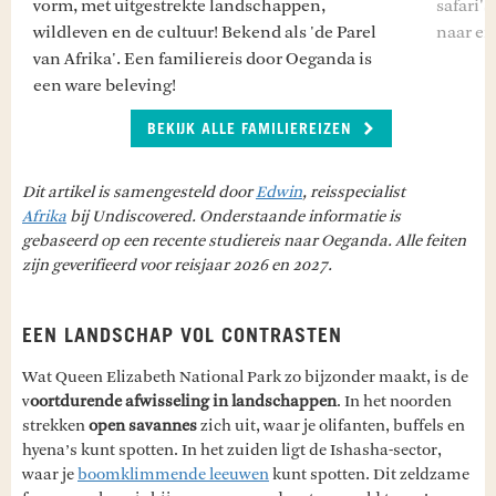
vorm, met uitgestrekte landschappen,
safari's
wildleven en de cultuur! Bekend als 'de Parel
naar ei
van Afrika'. Een familiereis door Oeganda is
een ware beleving!
BEKIJK ALLE FAMILIEREIZEN
Dit artikel is samengesteld door
Edwin
, reisspecialist
Afrika
bij Undiscovered. Onderstaande informatie is
gebaseerd op een recente studiereis naar Oeganda. Alle feiten
zijn geverifieerd voor reisjaar 2026 en 2027.
EEN LANDSCHAP VOL CONTRASTEN
Wat Queen Elizabeth National Park zo bijzonder maakt, is de
v
oortdurende afwisseling in landschappen
. In het noorden
strekken
open savannes
zich uit, waar je olifanten, buffels en
hyena’s kunt spotten. In het zuiden ligt de Ishasha-sector,
waar je
boomklimmende leeuwen
kunt spotten. Dit zeldzame