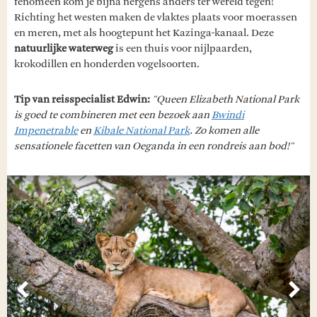
fenomeen kom je bijna nergens anders ter wereld tegen!
Richting het westen maken de vlaktes plaats voor moerassen
en meren, met als hoogtepunt het Kazinga-kanaal. Deze
natuurlijke waterweg
is een thuis voor nijlpaarden,
krokodillen en honderden vogelsoorten.
Tip van reisspecialist Edwin:
"Queen Elizabeth National Park
is goed te combineren met een bezoek aan
Bwindi
Impenetrable
en
Kibale National Park
. Zo komen alle
sensationele facetten van Oeganda in een rondreis aan bod!"
Vorige
Vol