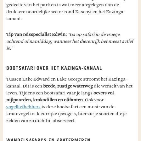
gedeelte van het park en is wat meer afegelegen dan de
drukkere noordelijke sector rond Kasenyi en het Kazinga-
kanaal.
Tip van reisspecialist Edwin:
"Ga op safari in de vroege
ochtend of namiddag, wanneer het dierenrijk het meest actief
is."
BOOTSAFARI OVER HET KAZINGA-KANAAL
Tussen Lake Edward en Lake George stroomt het Kazinga-
kanaal. Dit is een
brede, rustige waterweg
die wemelt van het
leven. Tijdens een bootsafari vaar je langs
oevers vol
nijlpaarden, krokodillen en olifanten
. Ook voor
vogelliefhebbers
is deze bootsafari een must: van de
kraanvogel tot kleurrijke ijsvogels, hier zie je soorten die je
zelden van zo dichtbij observeert.
WANDELSAFARI’S EN KRATERMEREN