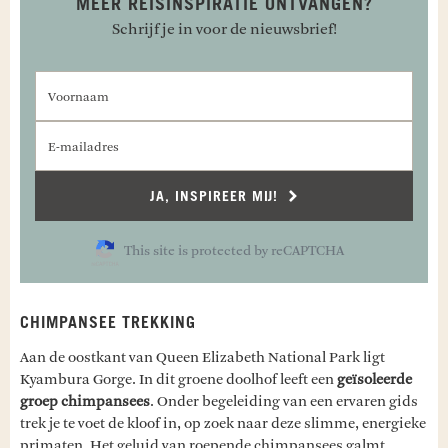
MEER REISINSPIRATIE ONTVANGEN?
Schrijf je in voor de nieuwsbrief!
Voornaam
E-mailadres
JA, INSPIREER MIJ!
This site is protected by reCAPTCHA
CHIMPANSEE TREKKING
Aan de oostkant van Queen Elizabeth National Park ligt
Kyambura Gorge. In dit groene doolhof leeft een
geïsoleerde
groep chimpansees
. Onder begeleiding van een ervaren gids
trek je te voet de kloof in, op zoek naar deze slimme, energieke
primaten. Het geluid van roepende chimpansees galmt