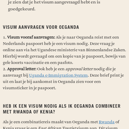
je zien dat je het visum aangevraagd hebt en is
goedgekeurd.
VISUM AANVRAGEN VOOR OEGANDA
1.
Visum vooraf aanvragen:
Als je naar Oeganda reist met een
Nederlands paspoort heb je een visum nodig. Deze vraag je
online aan via het Ugandese ministerie van Binnenlandse Zaken.
Hierbij wordt gevraagd om een kopie van je paspoort, bewijs van
gele koorts vaccinatie en een pasfoto.
2.
Approval letter:
Ook heb je een
approval letter
nodig die je
aanvraagt bij
Uganda e-Immigration System
. Deze brief print je
uit en laat je bij aankomst in Oeganda zien voor een
visumsticker in je paspoort.
HEB IK EEN VISUM NODIG ALS IK OEGANDA COMBINEER
MET RWANDA OF KENIA?
Als je een combinatiereis maakt van Oeganda met
Rwanda
of
Kenia vraag je een
East African Tourist
visum aan. Dit visum