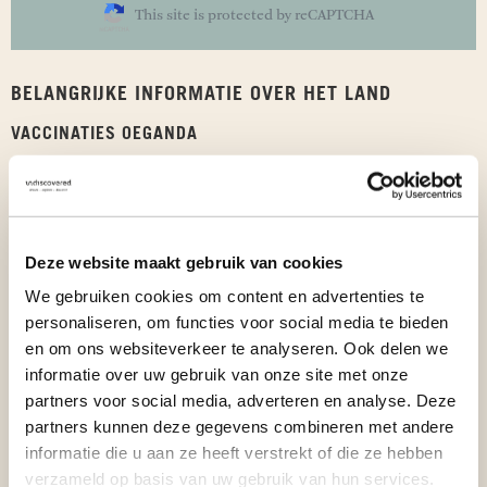
This site is protected by reCAPTCHA
BELANGRIJKE INFORMATIE OVER HET LAND
VACCINATIES OEGANDA
Bekijk het vaccinatieadvies voor Oeganda op de website
van
LCR
. Voor de vaccinaties raden we je aan om ruim van
tevoren een afspraak in te plannen bij de
GGD
of
Reisprik.nl
.
Deze website maakt gebruik van cookies
REISTIJDEN
We gebruiken cookies om content en advertenties te
personaliseren, om functies voor social media te bieden
Oeganda is een land waar je op sommige dagen
grote afstanden
en om ons websiteverkeer te analyseren. Ook delen we
moet overbruggen
om op je volgende bestemming aan te komen.
Vervoer per auto is een wezenlijk onderdeel van reizen in
informatie over uw gebruik van onze site met onze
Oeganda en wordt soms onderschat. Door omstandigheden op
partners voor social media, adverteren en analyse. Deze
de weg (denk aan een slecht wegdek, het weer, verkeer etc.) is de
partners kunnen deze gegevens combineren met andere
reistijd onvoorspelbaar en kan een reisdag meevallen of
informatie die u aan ze heeft verstrekt of die ze hebben
tegenvallen. Dagbeschrijvingen proberen we zo realistisch
verzameld op basis van uw gebruik van hun services.