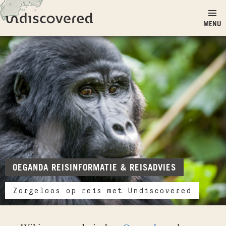
Ga naar inhoud
Undiscovered
MENU
OEGANDA REISINFORMATIE & REISADVIES
Zorgeloos op reis met Undiscovered