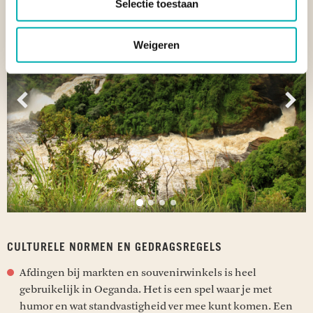
Selectie toestaan
Weigeren
Vorige
Vol
CULTURELE NORMEN EN GEDRAGSREGELS
Afdingen bij markten en souvenirwinkels is heel
gebruikelijk in Oeganda. Het is een spel waar je met
humor en wat standvastigheid ver mee kunt komen. Een