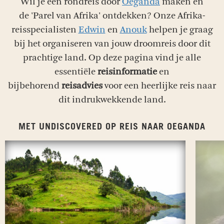
Wil je een rondreis door
Oeganda
maken en
de 'Parel van Afrika' ontdekken? Onze Afrika-
reisspecialisten
Edwin
en
Anouk
helpen je graag
bij het organiseren van jouw droomreis door dit
prachtige land. Op deze pagina vind je alle
essentiële
reisinformatie
en
bijbehorend
reisadvies
voor een heerlijke reis naar
dit indrukwekkende land.
MET UNDISCOVERED OP REIS NAAR OEGANDA