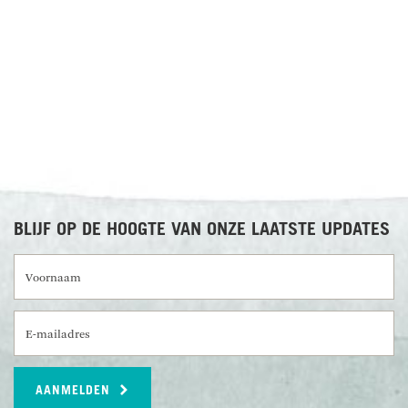
De komende dagen zijn ter vrije besteding in
RECENSIES OVER UNDISCOVERED
Cayo District. Cayo District is het meest
avontuurlijke gebied van Belize. De omgeving
kenmerkt zich door weelderige jungle, doorkruist
met rivieren, kletterende watervallen met
azuurblauwe poeltjes, indrukwekkende
grottenstelsels en mysterieuze Maya ruïnes. Dat
maakt het een perfecte bestemming voor diverse
activiteiten. Ga
kajakken
,
tuben
, paardrijden,
mountainbiken, vogels spotten of breng een
bezoek aan een van de vele botanische tuinen vol
BLIJF OP DE HOOGTE VAN ONZE LAATSTE UPDATES
vlinders. Voor Maya indrukken kun je een
excursie maken naar het gemakkelijk
Voornaam
bereikbare
Xunantunich
of de verborgen ruïne
Caracol, of leer chocolade maken volgens
E-mailadres
eeuwenoude tradities. Het is in ieder geval een
bestemming waar vervelen geen optie is!
Maaltijden inbegrepen: Ontbijt
AANMELDEN