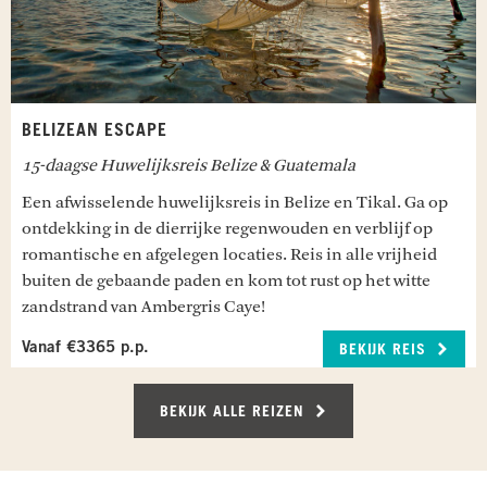
komen, maak een korte wandeling in de
omgeving of geniet simpelweg van de stilte en het
groen om je heen.
Maaltijden inbegrepen: Ontbijt
BELIZEAN ESCAPE
CARACOL & RIO ON POOLS
15-daagse Huwelijksreis Belize & Guatemala
Vandaag staat een indrukwekkende excursie op
Een afwisselende huwelijksreis in Belize en Tikal. Ga op
het programma. Je bezoekt Caracol, één van de
ontdekking in de dierrijke regenwouden en verblijf op
grootste en meest indrukwekkende Maya-steden
romantische en afgelegen locaties. Reis in alle vrijheid
van Belize, diep verscholen in de jungle. Wandel
buiten de gebaande paden en kom tot rust op het witte
langs tempels en pleinen terwijl je gids het
verleden tot leven brengt. Aansluitend rijd je
zandstrand van Ambergris Caye!
verder naar de Rio On Pools, waar je kunt
Vanaf €3365 p.p.
afkoelen in natuurlijke waterbaden. Hier geniet je
BEKIJK REIS
samen van een romantische lunch op een
bijzondere plek midden in de natuur.
BEKIJK ALLE REIZEN
Maaltijden inbegrepen: Ontbijt en lunch
CAYO DISTRICT