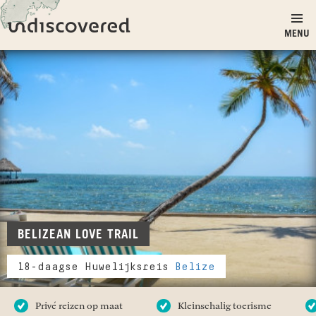
Ga naar inhoud
Undiscovered
MENU
BELIZEAN LOVE TRAIL
18-daagse Huwelijksreis
Belize
Privé reizen op maat
Kleinschalig toerisme