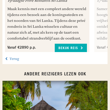
19-daagse Privé Rondreis Sri Lanka
17-daag
Maak kennis met een compleet andere wereld
Samen v
tijdens een bezoek aan de koningssteden en
hoogtep
het noorden van Sri Lanka. Tijdens deze privé
vrijhei
rondreis in Sri Lanka wisselen cultuur en
ontdekk
natuur zich af, met als kers op de taart een
afwisse
comfortabel strandverblijf aan de oostkust.
wildlev
Vanaf €2890 p.p.
Vanaf €
BEKIJK REIS
Terug
ANDERE REIZIGERS LEZEN OOK