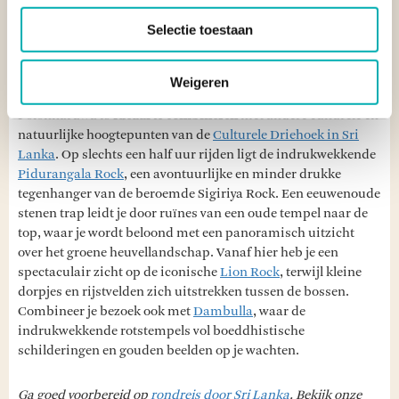
Selectie toestaan
POLONNARUWA COMBINEREN MET ANDERE
Weigeren
BESTEMMINGEN IN DE CULTURELE DRIEHOEK
Polonnaruwa is
ideaal te combineren
met andere culturele en
natuurlijke hoogtepunten van de
Culturele Driehoek in Sri
Lanka
. Op slechts een half uur rijden ligt de indrukwekkende
Pidurangala Rock
, een avontuurlijke en minder drukke
tegenhanger van de beroemde Sigiriya Rock. Een eeuwenoude
stenen trap leidt je door ruïnes van een oude tempel naar de
top, waar je wordt beloond met een panoramisch uitzicht
over het groene heuvellandschap. Vanaf hier heb je een
spectaculair zicht op de iconische
Lion Rock
, terwijl kleine
dorpjes en rijstvelden zich uitstrekken tussen de bossen.
Combineer je bezoek ook met
Dambulla
, waar de
indrukwekkende rotstempels vol boeddhistische
schilderingen en gouden beelden op je wachten.
Ga goed voorbereid op
rondreis door Sri Lanka
. Bekijk onze