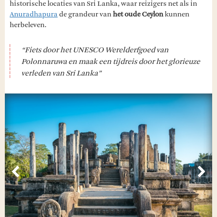
historische locaties van Sri Lanka, waar reizigers net als in
Anuradhapura
de grandeur van
het oude Ceylon
kunnen
herbeleven.
“Fiets door het UNESCO Werelderfgoed van
Polonnaruwa en maak een tijdreis door het glorieuze
verleden van Sri Lanka”
Vorige
Vol