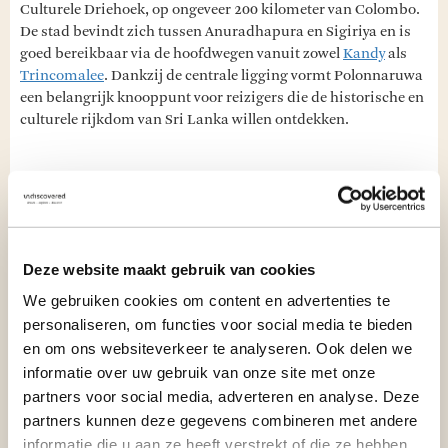
Culturele Driehoek, op ongeveer 200 kilometer van Colombo.
De stad bevindt zich tussen Anuradhapura en Sigiriya en is
goed bereikbaar via de hoofdwegen vanuit zowel
Kandy
als
Trincomalee
. Dankzij de centrale ligging vormt Polonnaruwa
een belangrijk knooppunt voor reizigers die de historische en
culturele rijkdom van Sri Lanka willen ontdekken.
HET KLIMAAT IN POLONNARUWA
Polonnaruwa heeft een tropisch klimaat met hoge
temperaturen en een hoge luchtvochtigheid gedurende het
hele jaar. Overdag kunnen de temperaturen oplopen tot boven
Deze website maakt gebruik van cookies
de 30°C, terwijl de nachten iets koeler zijn. Omdat het
We gebruiken cookies om content en advertenties te
overdag
doorgaans erg warm
is, is het slim om je bezoek aan
personaliseren, om functies voor social media te bieden
Polonnaruwa in de ochtend te plannen.
en om ons websiteverkeer te analyseren. Ook delen we
informatie over uw gebruik van onze site met onze
BESTE REISTIJD VOOR POLONNARUWA
partners voor social media, adverteren en analyse. Deze
partners kunnen deze gegevens combineren met andere
De droge periode van april tot september is de beste tijd om
informatie die u aan ze heeft verstrekt of die ze hebben
de stad te bezoeken, met veel zon en weinig neerslag. Van