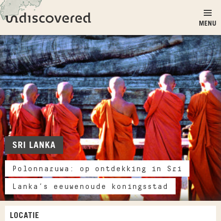
Ga naar inhoud
Undiscovered
MENU
SRI LANKA
Polonnaruwa: op ontdekking in Sri
Lanka’s eeuwenoude koningsstad
LOCATIE