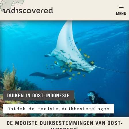
Ga naar inhoud
Undiscovered
MENU
DUIKEN IN OOST-INDONESIË
Ontdek de mooiste duikbestemmingen
DE MOOISTE DUIKBESTEMMINGEN VAN OOST-