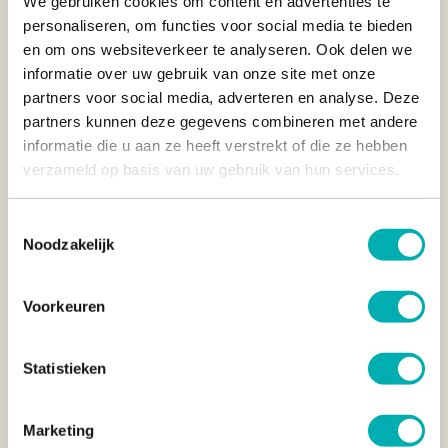
We gebruiken cookies om content en advertenties te
personaliseren, om functies voor social media te bieden
en om ons websiteverkeer te analyseren. Ook delen we
ALLES WAT JE WIL WETEN OVER MANSUAR IN RAJA
informatie over uw gebruik van onze site met onze
AMPAT
partners voor social media, adverteren en analyse. Deze
Blog
partners kunnen deze gegevens combineren met andere
informatie die u aan ze heeft verstrekt of die ze hebben
verzameld op basis van uw gebruik van hun services.
Toestemmingsselectie
Noodzakelijk
Voorkeuren
Statistieken
Marketing