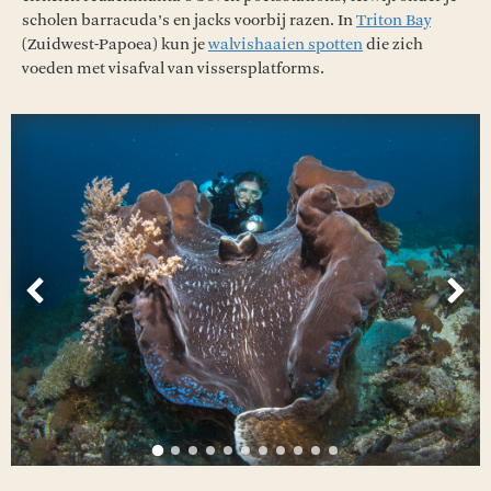
scholen barracuda’s en jacks voorbij razen. In
Triton Bay
(Zuidwest-Papoea) kun je
walvishaaien spotten
die zich
voeden met visafval van vissersplatforms.
Vorige
Vol