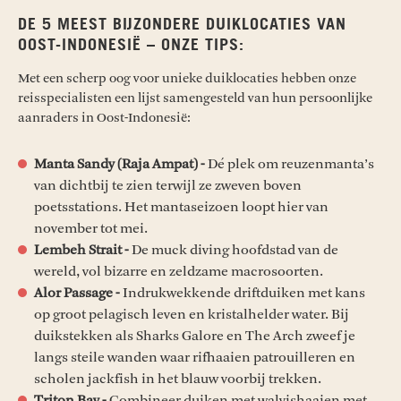
DE 5 MEEST BIJZONDERE DUIKLOCATIES VAN
OOST-INDONESIË – ONZE TIPS:
Met een scherp oog voor unieke duiklocaties hebben onze
reisspecialisten een lijst samengesteld van hun persoonlijke
aanraders in Oost-Indonesië:
Manta Sandy (Raja Ampat) -
Dé plek om reuzenmanta’s
van dichtbij te zien terwijl ze zweven boven
poetsstations. Het mantaseizoen loopt hier van
november tot mei.
Lembeh Strait -
De muck diving hoofdstad van de
wereld, vol bizarre en zeldzame macrosoorten.
Alor Passage -
Indrukwekkende driftduiken met kans
op groot pelagisch leven en kristalhelder water. Bij
duikstekken als Sharks Galore en The Arch zweef je
langs steile wanden waar rifhaaien patrouilleren en
scholen jackfish in het blauw voorbij trekken.
Triton Bay -
Combineer duiken met walvishaaien met