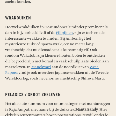
zachte koralen.
WRAKDUIKEN
Hoewel wrakduiken in Oost-Indonesië minder prominent is
dan in bijvoorbeeld Bali of de
Filipijnen
, zijn er toch enkele
interessante wrakken te vinden. Bij Ambon ligt het
mysterieuze Duke of Sparta-wrak, een 80 meter lang
vrachtschip dat nu dienstdoet als kunstmatig rif. Ook
rondom Wakatobi zijn kleinere houten boten te ontdekken
die begroeid zijn met koraal en vaak schuilplaats bieden aan
macroleven. In
Manokwari
aan de noordkust van
West-
Papoea
vind je ook meerdere Japanse wrakken uit de Tweede
Wereldoorlog, zoals het enorme vrachtschip Shinwa Maru.
PELAGICS / GROOT ZEELEVEN
Het absolute summum voor ontmoetingen met mantaroggen
is Raja Ampat, met name bij de duikstek
Manta Sandy
. Hier
cirkelen reuzenmanta’s boven poetsstations, terwijl onder je