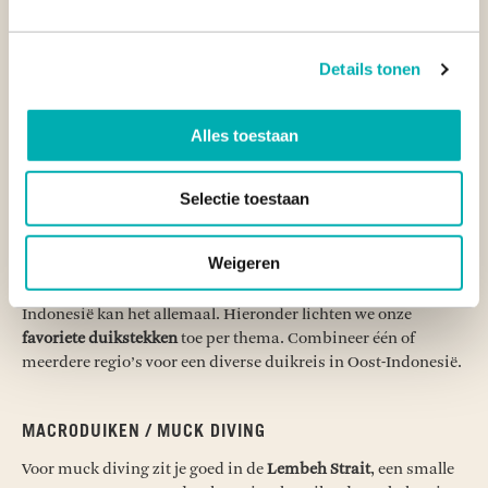
GAM OP RAJA AMPAT: ONZE TIPS, ACCOMMODATIES
EN DUIKSTEKKEN
Details tonen
Blog
Alles toestaan
Selectie toestaan
SOORTEN DUIKEN IN OOST-INDONESIË
Of je nu gek bent op het zoeken naar ongrijpbare
Weigeren
naaktslakken, het spotten van pelagisch groot leven of het
zweven langs steile wanden, als je gaat duiken in Oost-
Indonesië kan het allemaal. Hieronder lichten we onze
favoriete duikstekken
toe per thema. Combineer één of
meerdere regio’s voor een diverse duikreis in Oost-Indonesië.
MACRODUIKEN / MUCK DIVING
Voor muck diving zit je goed in de
Lembeh Strait
, een smalle