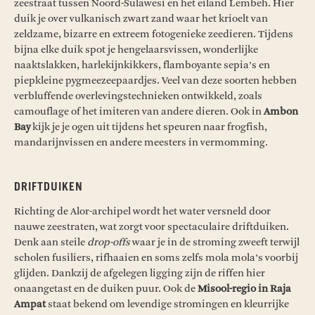
zeestraat tussen Noord-Sulawesi en het eiland Lembeh. Hier
duik je over vulkanisch zwart zand waar het krioelt van
zeldzame, bizarre en extreem fotogenieke zeedieren. Tijdens
bijna elke duik spot je hengelaarsvissen, wonderlijke
naaktslakken, harlekijnkikkers, flamboyante sepia’s en
piepkleine pygmeezeepaardjes. Veel van deze soorten hebben
verbluffende overlevingstechnieken ontwikkeld, zoals
camouflage of het imiteren van andere dieren. Ook in
Ambon
Bay
kijk je je ogen uit tijdens het speuren naar frogfish,
mandarijnvissen en andere meesters in vermomming.
DRIFTDUIKEN
Richting de Alor-archipel wordt het water versneld door
nauwe zeestraten, wat zorgt voor spectaculaire driftduiken.
Denk aan steile
drop-offs
waar je in de stroming zweeft terwijl
scholen fusiliers, rifhaaien en soms zelfs mola mola’s voorbij
glijden. Dankzij de afgelegen ligging zijn de riffen hier
onaangetast en de duiken puur. Ook de
Misool-regio in Raja
Ampat
staat bekend om levendige stromingen en kleurrijke