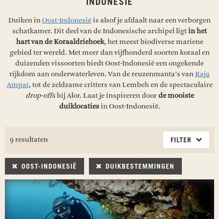
INDONESIË
Duiken in
Oost-Indonesië
is alsof je afdaalt naar een verborgen
schatkamer. Dit deel van de Indonesische archipel ligt
in het
hart van de Koraaldriehoek
, het meest biodiverse mariene
gebied ter wereld. Met meer dan vijfhonderd soorten koraal en
duizenden vissoorten biedt Oost-Indonesië een ongekende
rijkdom aan onderwaterleven. Van de reuzenmanta’s van
Raja
Ampat
, tot de zeldzame critters van Lembeh en de spectaculaire
drop-offs
bij Alor. Laat je inspireren door
de mooiste
duiklocaties
in Oost-Indonesië.
9 resultaten
FILTER
OOST-INDONESIË
DUIKBESTEMMINGEN