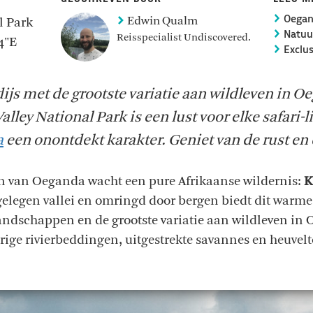
Edwin Qualm
l Park
Oegan
Natuur
Reisspecialist Undiscovered.
4"E
Exclu
js met de grootste variatie aan wildleven in O
lley National Park is een lust voor elke safari-l
a
een onontdekt karakter. Geniet van de rust en 
en van Oeganda wacht een pure Afrikaanse wildernis:
K
gelegen vallei en omringd door bergen biedt dit warme
schappen en de grootste variatie aan wildleven in 
ige rivierbeddingen, uitgestrekte savannes en heuve