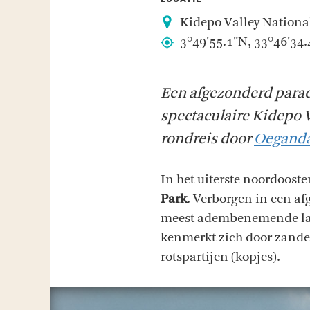
Kidepo Valley Nationa
3°49'55.1"N, 33°46'34.
Een afgezonderd paradi
spectaculaire Kidepo Va
rondreis door
Oegand
In het uiterste noordoost
Park
. Verborgen in een af
meest adembenemende land
kenmerkt zich door zander
rotspartijen (kopjes).