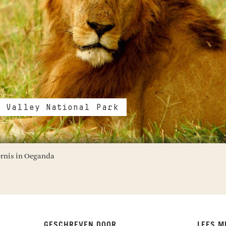
o Valley National Park
ernis in Oeganda
GESCHREVEN DOOR
LEES M