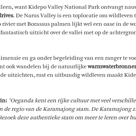
 alleen, want Kidepo Valley National Park ontvangt nau
rives
. De Narus Valley is een toplocatie om wildleven t
ivier met Borassus palmen lijkt wel een oase in de wo
fantastisch uitzicht over de vallei met op de achterg
dimensie en ga onder begeleiding van een ranger te voe
unt ook wandelen bij de natuurlijke
warmwaterbronnen
de uitzichten, rust en uitbundig wildleven maakt Kid
win:
"Oeganda kent een rijke cultuur met veel verschi
 in de regio van de Karamajong stam. De Karamajong z
zoek deze authentieke stam om meer te leren over hun 