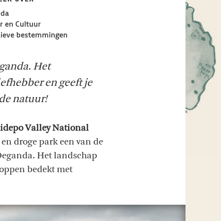
da
 en Cultuur
sieve bestemmingen
eganda. Het
iefhebber en geeft je
de natuur!
idepo Valley National
 en droge park een van de
Oeganda. Het landschap
ltoppen bedekt met