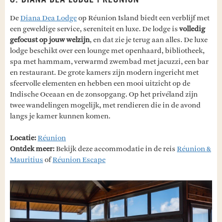
6. DIANA DEA LODGE | RÉUNION
De
Diana Dea Lodge
op Réunion Island biedt een verblijf met
een geweldige service, sereniteit en luxe. De lodge is
volledig
gefocust op jouw welzijn
, en dat zie je terug aan alles. De luxe
lodge beschikt over een lounge met openhaard, bibliotheek,
spa met hammam, verwarmd zwembad met jacuzzi, een bar
en restaurant. De grote kamers zijn modern ingericht met
sfeervolle elementen en hebben een mooi uitzicht op de
Indische Oceaan en de zonsopgang. Op het privéland zijn
twee wandelingen mogelijk, met rendieren die in de avond
langs je kamer kunnen komen.
Locatie:
Réunion
Ontdek meer:
Bekijk deze accommodatie in de reis
Réunion &
Mauritius
of
Réunion Escape