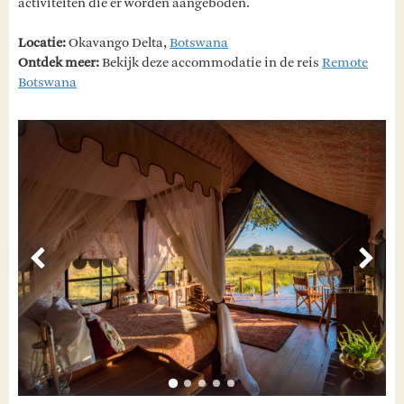
activiteiten die er worden aangeboden.
Locatie:
Okavango Delta,
Botswana
Ontdek meer:
Bekijk deze accommodatie in de reis
Remote
Botswana
Vorige
Volg