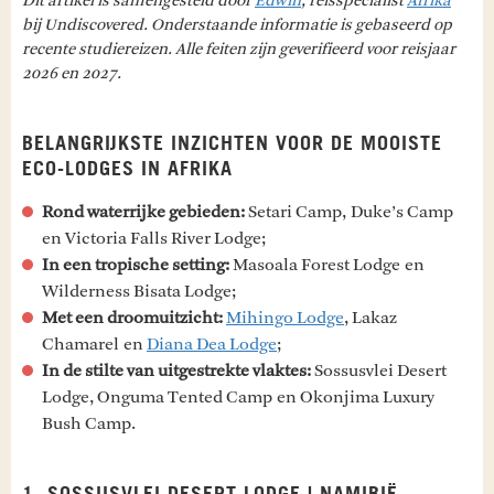
Dit artikel is samengesteld door
Edwin
, reisspecialist
Afrika
bij Undiscovered. Onderstaande informatie is gebaseerd op
recente studiereizen. Alle feiten zijn geverifieerd voor reisjaar
2026 en 2027.
BELANGRIJKSTE INZICHTEN VOOR DE MOOISTE
ECO-LODGES IN AFRIKA
Rond waterrijke gebieden:
Setari Camp, Duke’s Camp
en Victoria Falls River Lodge;
In een tropische setting:
Masoala Forest Lodge en
Wilderness Bisata Lodge;
Met een droomuitzicht:
Mihingo Lodge
, Lakaz
Chamarel en
Diana Dea Lodge
;
In de stilte van uitgestrekte vlaktes:
Sossusvlei Desert
Lodge, Onguma Tented Camp en Okonjima Luxury
Bush Camp.