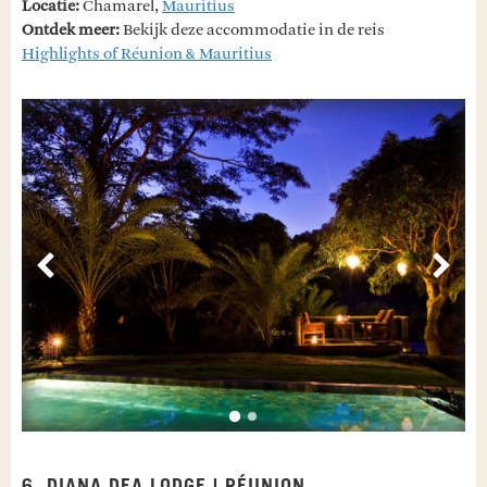
Locatie:
Chamarel,
Mauritius
Ontdek meer:
Bekijk deze accommodatie in de reis
Highlights of Réunion & Mauritius
Vorige
Volg