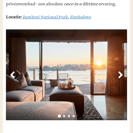
privézwembad - een absolute
once-in-a-lifetime
ervaring.
Locatie:
Zambezi National Park
,
Zimbabwe
Vorige
Volg