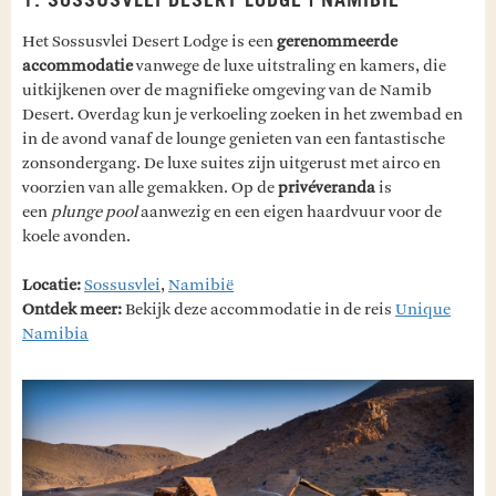
1. SOSSUSVLEI DESERT LODGE | NAMIBIË
Het Sossusvlei Desert Lodge is een
gerenommeerde
accommodatie
vanwege de luxe uitstraling en kamers, die
uitkijkenen over de magnifieke omgeving van de Namib
Desert. Overdag kun je verkoeling zoeken in het zwembad en
in de avond vanaf de lounge genieten van een fantastische
zonsondergang. De luxe suites zijn uitgerust met airco en
voorzien van alle gemakken. Op de
privéveranda
is
een
plunge pool
aanwezig en een eigen haardvuur voor de
koele avonden.
Locatie:
Sossusvlei
,
Namibië
Ontdek meer:
Bekijk deze accommodatie in de reis
Unique
Namibia