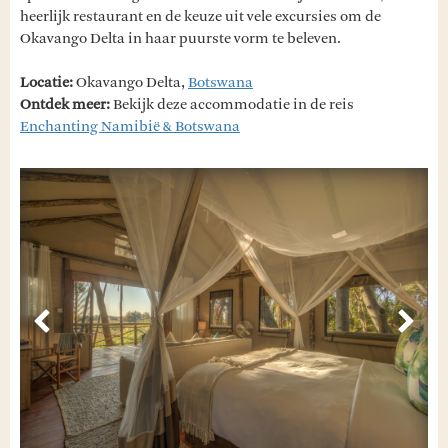
heerlijk restaurant en de keuze uit vele excursies om de
Okavango Delta in haar puurste vorm te beleven.
Locatie:
Okavango Delta,
Botswana
Ontdek meer:
Bekijk deze accommodatie in de reis
Enchanting Namibië & Botswana
Vorige
Volg