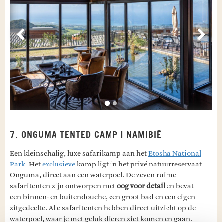
Vorige
Volg
7. ONGUMA TENTED CAMP | NAMIBIË
Een kleinschalig, luxe safarikamp aan het
Etosha National
Park
. Het
exclusieve
kamp ligt in het privé natuurreservaat
Onguma, direct aan een waterpoel. De zeven ruime
safaritenten zijn ontworpen met
oog voor detail
en bevat
een binnen- en buitendouche, een groot bad en een eigen
zitgedeelte. Alle safaritenten hebben direct uitzicht op de
waterpoel, waar je met geluk dieren ziet komen en gaan.