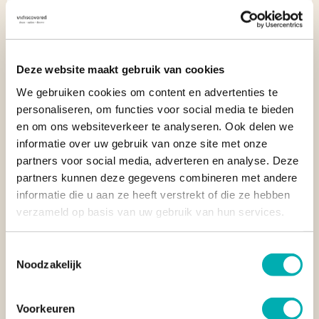
Locatie:
Onguma Game Reserve
,
Namibië
Deze website maakt gebruik van cookies
We gebruiken cookies om content en advertenties te
personaliseren, om functies voor social media te bieden
en om ons websiteverkeer te analyseren. Ook delen we
informatie over uw gebruik van onze site met onze
partners voor social media, adverteren en analyse. Deze
Vorige
Volg
partners kunnen deze gegevens combineren met andere
informatie die u aan ze heeft verstrekt of die ze hebben
verzameld op basis van uw gebruik van hun services.
Toestemmingsselectie
Noodzakelijk
Voorkeuren
8. WILDERNESS BISATA LODGE | RWANDA