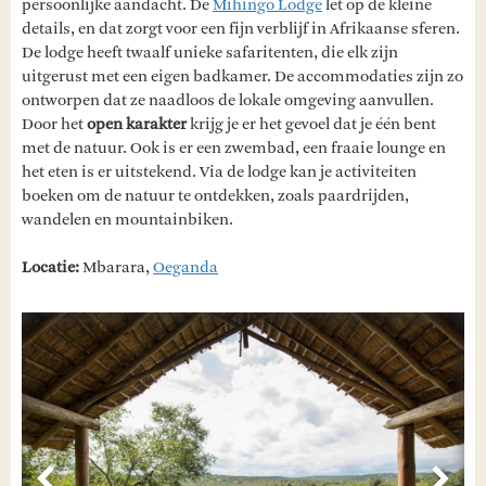
persoonlijke aandacht. De
Mihingo Lodge
let op de kleine
details, en dat zorgt voor een fijn verblijf in Afrikaanse sferen.
De lodge heeft twaalf unieke safaritenten, die elk zijn
uitgerust met een eigen badkamer. De accommodaties zijn zo
ontworpen dat ze naadloos de lokale omgeving aanvullen.
Door het
open karakter
krijg je er het gevoel dat je één bent
met de natuur. Ook is er een zwembad, een fraaie lounge en
het eten is er uitstekend. Via de lodge kan je activiteiten
boeken om de natuur te ontdekken, zoals paardrijden,
wandelen en mountainbiken.
Locatie:
Mbarara,
Oeganda
Vorige
Volg