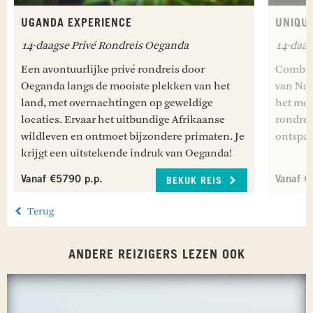
UGANDA EXPERIENCE
UNIQUE
14-daagse Privé Rondreis Oeganda
14-daag
Een avontuurlijke privé rondreis door
Combine
Oeganda langs de mooiste plekken van het
van Nam
land, met overnachtingen op geweldige
het moo
locaties. Ervaar het uitbundige Afrikaanse
rondrei
wildleven en ontmoet bijzondere primaten. Je
ontspan
krijgt een uitstekende indruk van Oeganda!
Vanaf €5790 p.p.
Vanaf €
BEKIJK REIS
Terug
ANDERE REIZIGERS LEZEN OOK