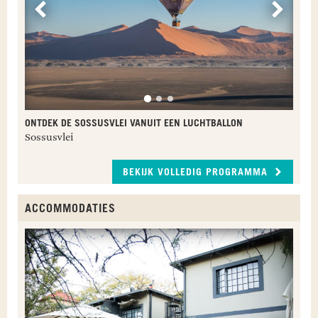
Vorige
Volge
ONTDEK DE SOSSUSVLEI VANUIT EEN LUCHTBALLON
Sossusvlei
BEKIJK VOLLEDIG PROGRAMMA
ACCOMMODATIES
K
S