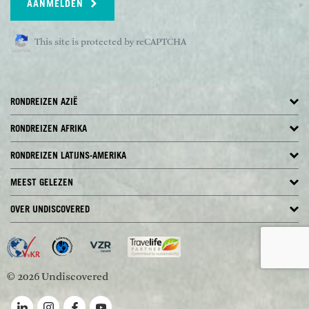
spotten. De route gaat langs Andersson Gate,
AANMELDEN
Okaukeujo en verschillende waterpoelen.
Maaltijden inbegrepen: Ontbijt en diner
This site is protected by reCAPTCHA
ETOSHA NATIONAL PARK - OKONJIMA NATURE RESERVE
Je verlaat het Etosha National Park en vervolgd de
reis zuidwaarts door een groot gebied met open
RONDREIZEN AZIË
vlaktes. Dit gebied kenmerkt zich met name door
RONDREIZEN AFRIKA
landbouw en een groot aantal veeboerderijen.
Onderweg kom je lange de stad Otjiwarong, wat
RONDREIZEN LATIJNS-AMERIKA
een van de snelst groeiende plaatsen van het land
is. Je komt aan in het Okonjima Nature Reserve,
MEEST GELEZEN
wat bekend geworden is door het AfriCat
Foundation. Dit is een non-profit organisatie
OVER UNDISCOVERED
die zich volledig inzet in het behoud van
bedreigde diersoorten, waaronder de luipaard,
hyena, het aardvarken en het schubdier of ook wel
termieteneter genoemd. Laat je informeren over
© 2026 Undiscovered
het bijzondere project en bezoek het
onderzoekscentrum om meer te weten te komen