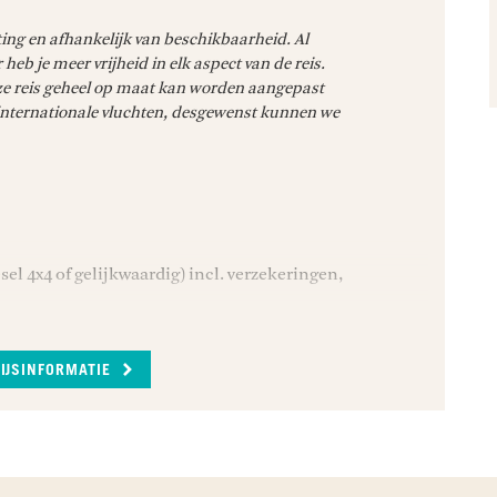
 landing is terug
ne ontbijt klaar
ing en afhankelijk van beschikbaarheid. Al
gst neemt. In de
 heb je meer vrijheid in elk aspect van de reis.
ossusvlei. Beklim
e reis geheel op maat kan worden aangepast
ig Daddy) te
 internationale vluchten, desgewenst kunnen we
l van de duin
derop ligt de
er een zeer
ig omringd door
ode
e bomen steken
i, de rode duinen
el 4x4 of gelijkwaardig) incl. verzekeringen,
voer;
ccommodaties zoals vermeld in het
RIJSINFORMATIE
d, gelegen aan de
anderd het
champagne) ontbijt en certificaat (op
de Gaub Canyon,
, droge
usief Engelssprekende gids;
de oceaan.