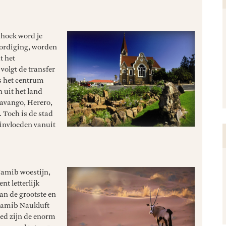
hoek word je
ordiging, worden
t het
olgt de transfer
s het centrum
 uit het land
vango, Herero,
 Toch is de stad
e invloeden vanuit
 Namib woestijn,
nt letterlijk
van de grootste en
 Namib Naukluft
ed zijn de enorm