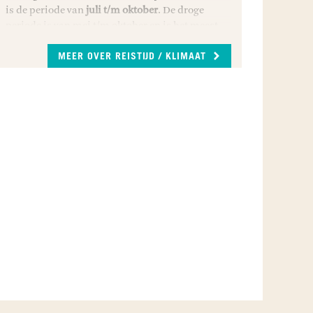
is de periode van
juli t/m oktober
. De droge
periode is van mei t/m oktober en is het meest
geschikt voor het spotten van wildlife. In de
maanden december t/m maart valt er meer
MEER OVER REISTIJD / KLIMAAT
regen en veranderen sommige droge gebieden in
oases van kleurige bloemen en struiken.
JAN
FEB
MAA
APR
MEI
JUN
JUL
AUG
SEP
OKT
NOV
DEC
beste reistijd
goede reistijd
beter niet
reizen