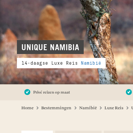
UNIQUE NAMIBIA
14-daagse Luxe Reis
Namibië
Privé reizen op maat
Home
Bestemmingen
Namibië
Luxe Reis