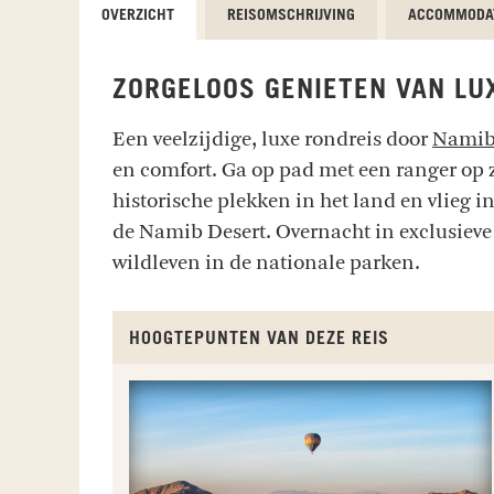
OVERZICHT
REISOMSCHRIJVING
ACCOMMODA
ZORGELOOS GENIETEN VAN LU
Een veelzijdige, luxe rondreis door
Namib
en comfort. Ga op pad met een ranger op z
historische plekken in het land en vlieg 
de Namib Desert. Overnacht in exclusieve
wildleven in de nationale parken.
HOOGTEPUNTEN VAN DEZE REIS
N AANSCHOUW DE
OKONJIMA LUXURY BUSH CAMP
Okonjima Nature Reserve