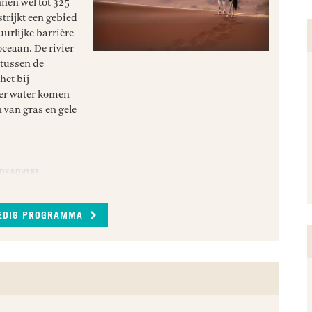
nen wel tot 325
trijkt een gebied
uurlijke barrière
ceaan. De rivier
 tussen de
het bij
der water komen
n van gras en gele
DEADVLEI
ag, een
nder een
LEDIG PROGRAMMA
e tocht door de
voor zonsopkomst
rd heb je
omliggende
 Park en de
oor ongeveer een