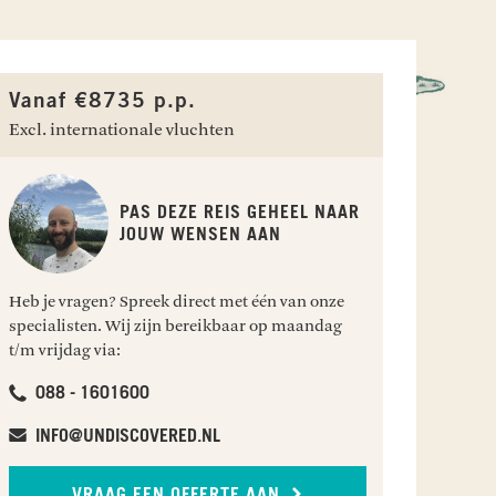
Vanaf €8735 p.p.
Excl. internationale vluchten
PAS DEZE REIS GEHEEL NAAR
JOUW WENSEN AAN
Heb je vragen? Spreek direct met één van onze
specialisten. Wij zijn bereikbaar op maandag
t/m vrijdag via:
088 - 1601600
P MAGNIFIEKE LOCATIES EN AANSCHOUW DE
A DESERT LODGE
ZWEEF OVER HOOGSTE DUIN
VILLA MARGHERITA
STERRENHEMEL BIJ NACHT
svlei
EEN FANTASTISCHE BALLON
Swakopmund
INFO@UNDISCOVERED.NL
Sossusvlei
VRAAG EEN OFFERTE AAN