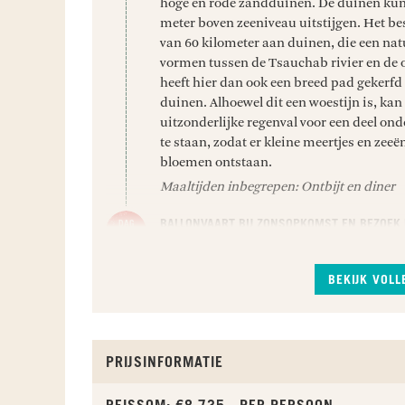
hoge en rode zandduinen. De duinen kun
meter boven zeeniveau uitstijgen. Het bes
van 60 kilometer aan duinen, die een nat
vormen tussen de Tsauchab rivier en de o
heeft hier dan ook een breed pad gekerfd
duinen. Alhoewel dit een woestijn is, kan 
uitzonderlijke regenval voor een deel on
te staan, zodat er kleine meertjes en zeeë
bloemen ontstaan.
Maaltijden inbegrepen: Ontbijt en diner
BALLONVAART BIJ ZONSOPKOMST EN BEZOEK 
Je beleeft een spectaculair begin van de d
ballonvaart bij zonsopkomst. Hangend o
BEKIJK VOL
heteluchtballon maak je een onvergetelijk
lucht. Je wordt ongeveer 30-45 minuten 
opgehaald bij de lodge. Eenmaal aan boo
spectaculaire uitzicht op de oceaan, de 
PRIJSINFORMATIE
bergen van het Namib Naukluft National
beroemde zandduinen van
Sossusvlei
. V