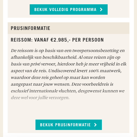
BEKIJK VOLLEDIG PROGRAMMA
PRIJSINFORMATIE
REISSOM: VANAF €2.985,- PER PERSOON
De reissom is op basis van een tweepersoonsbezetting en
afhankelijk van beschikbaarheid. Al onze reizen zijn op
TULEAR - ISALO NATIONAL PARK
basis van privé vervoer, hierdoor heb je meer vrijheid in elk
In de ochtend reis je naar
Isalo National Park
, een
aspect van de reis. Undiscovered levert 100% maatwerk,
verbluffend landschap van bizarre rotsformaties,
waardoor deze reis geheel op maat kan worden
kloven en ravijnen. Je maakt onderweg een stop
aangepast naar jouw wensen. Deze voorbeeldreis is
bij Antsokay Arboretum, waar je een goede indruk
exclusief internationale vluchten, desgewenst kunnen we
krijgt van de unieke lokale vegetatie. Vervolgens
deze wel voor jullie verzorgen.
maak je ook een stop bij Zombitse National Park,
waar naast moerassen en savannes een van de
laatste droge loofbossen in Madagascar te vinden
WAT IS INBEGREPEN IN DEZE REIS
zijn. In de middag check je in bij je lodge en kun
BEKIJK PRIJSINFORMATIE
Binnenlandse vlucht Antananarivo - Tulear;
je de rest van de dag ontspannen.
Alle luchthavenbelastingen;