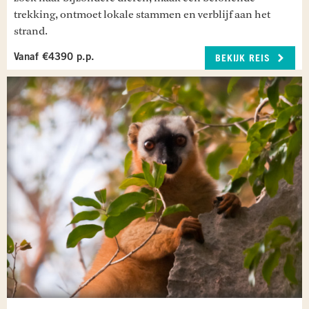
je een nachtsafari in het VOI MMA reservaat. Ga
trekking, ontmoet lokale stammen en verblijf aan het
bewapend met je zaklamp op zoek naar de
strand.
fonkelende oogjes van nachtlemuren.
Maaltijden inbegrepen: Ontbijt en diner
Vanaf €4390 p.p.
BEKIJK REIS
ANDASIBE - ANTANANARIVO
Vandaag reis je terug naar Antananarivo. Bij
Andasibe bezoek je nog Lemur Island, een klein
eilandje waar vier soorten lemuren voorkomen
die je van dichtbij kunt zien. Na aankomst in
Antananarivo kun je de rest van de dag
ontspannen.
Maaltijden inbegrepen: Ontbijt
ANTANANARIVO - MAHÉ
Vandaag word je na het ontbijt naar de
luchthaven gebracht van Antananarivo. Hier
maak je je klaar voor de vlucht naar
Mahé
, de
toegangspoort tot de Seychellen. Na aankomst