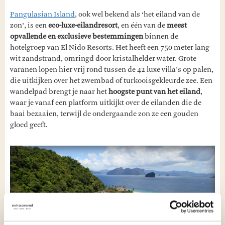
Pangulasian Island
, ook wel bekend als ‘het eiland van de
zon’, is een
eco-luxe-eilandresort
, en één van de
meest
opvallende en exclusieve bestemmingen
binnen de
hotelgroep van El Nido Resorts. Het heeft een 750 meter lang
wit zandstrand, omringd door kristalhelder water. Grote
varanen lopen hier vrij rond tussen de 42 luxe villa’s op palen,
die uitkijken over het zwembad of turkooisgekleurde zee. Een
wandelpad brengt je naar het
hoogste punt van het eiland
,
waar je vanaf een platform uitkijkt over de eilanden die de
baai bezaaien, terwijl de ondergaande zon ze een gouden
gloed geeft.
Vorige
Volg