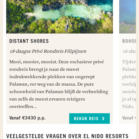
DISTANT SHORES
BOHOL
18-daagse Privé Rondreis Filipijnen
16-daag
Mooi, mooier, mooist. Deze exclusieve privé
Tijdens
rondreis brengt je naar de meest
Palawan
indrukwekkende plekken van ongerept
plekken
Palawan, ver weg van de massa. De pure
veelzij
schoonheid van Palawan blijft de verbeelding
unieke 
van zelfs de meest ervaren reizigers
je af o
overtreffen…
Nido.
Vanaf €3430 p.p.
Vanaf €
BEKIJK REIS
VEELGESTELDE VRAGEN OVER EL NIDO RESORTS