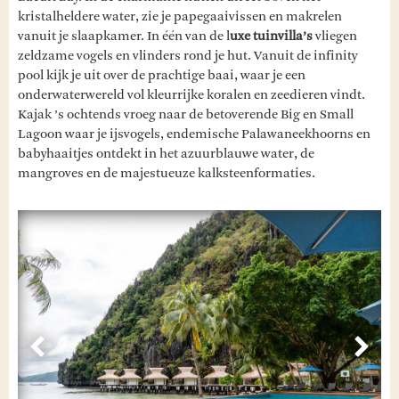
kristalheldere water, zie je papegaaivissen en makrelen
vanuit je slaapkamer. In één van de l
uxe tuinvilla’s
vliegen
zeldzame vogels en vlinders rond je hut. Vanuit de infinity
pool kijk je uit over de prachtige baai, waar je een
onderwaterwereld vol kleurrijke koralen en zeedieren vindt.
Kajak ’s ochtends vroeg naar de betoverende Big en Small
Lagoon waar je ijsvogels, endemische Palawaneekhoorns en
babyhaaitjes ontdekt in het azuurblauwe water, de
mangroves en de majestueuze kalksteenformaties.
Vorige
Volg