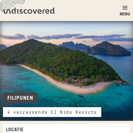
Ga naar inhoud
Undiscovered
MENU
FILIPIJNEN
4 verrassende El Nido Resorts
LOCATIE