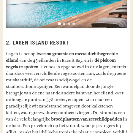
2. LAGEN ISLAND RESORT
Lagen is het op
twee na grootste en meest dichtbegroeide
eiland
van de 45 eilanden in Bacuit Bay, en is
dé plek om
vogels te spotten
. Het bos is opgebouwd in drie lagen, en trekt
daardoor veel verschillende vogelsoorten aan, zoals de groene
muskaatduif, de ooievaarsbekijsvogel en de
staalborsthoningzuiger. Een wandelpad door de jungle
brengt je van de ene naar de andere kant van het eiland, over
de hoogste punt van 378 meter, en opent zich naar een
paradijselijk wit zandstrand omgeven door kalkstenen
kliffen, waar gierzwaluwen omheen vliegen. Dit strand is een
van de vele belangrijke
broedplaatsen van zeeschildpadden
in
de baai. Een privélunch op het strand, waar je je vingers bij
aflikt, maakt het idyllische tropische plaatje compleet. Verblijf