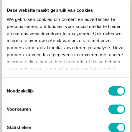
Deze website maakt gebruik van cookies
We gebruiken cookies om content en advertenties te
personaliseren, om functies voor social media te bieden
en om ons websiteverkeer te analyseren. Ook delen we
informatie over uw gebruik van onze site met onze
partners voor social media, adverteren en analyse. Deze
partners kunnen deze gegevens combineren met andere
4. APULIT ISLAND RESORT
informatie die u aan ze heeft verstrekt of die ze hebben
verzameld op basis van uw gebruik van hun services.
Avontuur lonkt op
Apulit Island Resort
, dat
momenteel helaas
gesloten
is en naar verwachting rond 2027 opnieuw de deuren
opent. Net als de andere resorts ligt het op een afgelegen
Toestemmingsselectie
privé-eiland en is het een paradijs voor liefhebbers van
Noodzakelijk
avontuur. Beklim de 60 meter hoge kalkstenen klif en daal af
met een panoramisch uitzicht over het hele eiland, duik met
zeldzame zeedieren bij een Japans scheepswrak vlak bij het
Voorkeuren
strand, ga met een koplamp op pad in de verschillende
grotten van Apulit, of spring op de banca om langs
Statistieken
verschillende eilanden te hoppen en te snorkelen. De 50