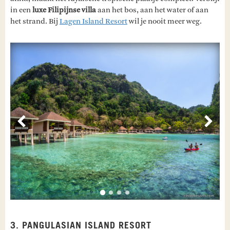
in een
luxe Filipijnse villa
aan het bos, aan het water of aan
het strand. Bij
Lagen Island Resort
wil je nooit meer weg.
Vorige
Volg
3. PANGULASIAN ISLAND RESORT