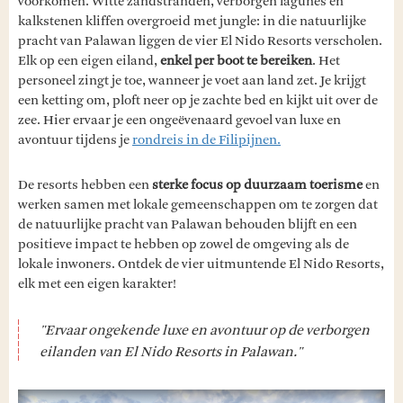
voorkomen. Witte zandstranden, verborgen lagunes en
kalkstenen kliffen overgroeid met jungle: in die natuurlijke
pracht van Palawan liggen de vier El Nido Resorts verscholen.
Elk op een eigen eiland,
enkel per boot te bereiken
. Het
personeel zingt je toe, wanneer je voet aan land zet. Je krijgt
een ketting om, ploft neer op je zachte bed en kijkt uit over de
zee. Hier ervaar je een ongeëvenaard gevoel van luxe en
avontuur tijdens je
rondreis in de Filipijnen.
De resorts hebben een
sterke focus op duurzaam toerisme
en
werken samen met lokale gemeenschappen om te zorgen dat
de natuurlijke pracht van Palawan behouden blijft en een
positieve impact te hebben op zowel de omgeving als de
lokale inwoners. Ontdek de vier uitmuntende El Nido Resorts,
elk met een eigen karakter!
"Ervaar ongekende luxe en avontuur op de verborgen
eilanden van El Nido Resorts in Palawan."