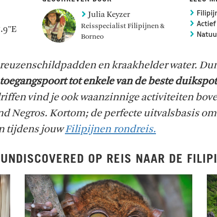
Julia Keyzer
Filipi
Actief
Reisspecialist Filipijnen &
7.9"E
Natuur
Borneo
 reuzenschildpadden en kraakhelder water. D
toegangspoort tot enkele van de beste duikspo
riffen vind je ook waanzinnige activiteiten bove
and Negros. Kortom; de perfecte uitvalsbasis om
n tijdens jouw
Filipijnen rondreis.
UNDISCOVERED OP REIS NAAR DE FILIP