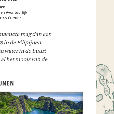
jnen
 en Avontuurlijk
 en Cultuur
umaguete mag dan een
ts
in de Filipijnen.
n water in de buurt
 al het moois van de
IJNEN