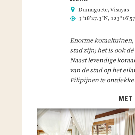
Dumaguete, Visayas
9°18'27.3"N, 123°16'5
Enorme koraaltuinen,
stad zijn; het is ook dé
Naast levendige koraal
van de stad op het eil
Filipijnen te ontdekke
MET 