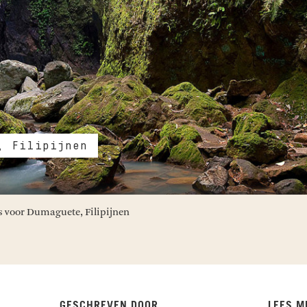
, Filipijnen
s voor Dumaguete, Filipijnen
GESCHREVEN DOOR
LEES M