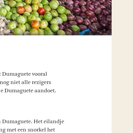
aat Dumaguete vooral
og niet alle rezigers
j je Dumaguete aandoet.
n Dumaguete. Het eilandje
ng met een snorkel het