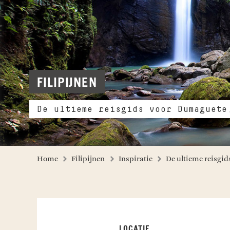
FILIPIJNEN
De ultieme reisgids voor Dumaguete
Home
Filipijnen
Inspiratie
De ultieme reisgid
LOCATIE