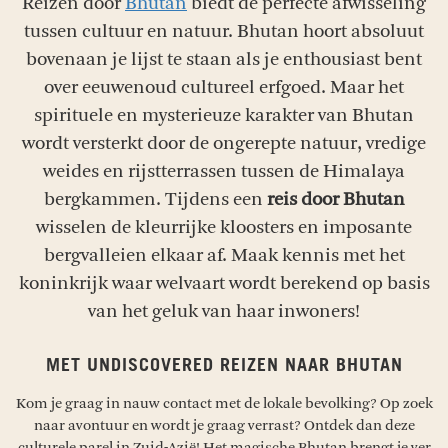
Reizen door
Bhutan
biedt de perfecte afwisseling
tussen cultuur en natuur. Bhutan hoort absoluut
bovenaan je lijst te staan als je enthousiast bent
over eeuwenoud cultureel erfgoed. Maar het
spirituele en mysterieuze karakter van Bhutan
wordt versterkt door de ongerepte natuur, vredige
weides en rijstterrassen tussen de Himalaya
bergkammen. Tijdens een
reis door Bhutan
wisselen de kleurrijke kloosters en imposante
bergvalleien elkaar af. Maak kennis met het
koninkrijk waar welvaart wordt berekend op basis
van het geluk van haar inwoners!
MET UNDISCOVERED REIZEN NAAR BHUTAN
Kom je graag in nauw contact met de lokale bevolking? Op zoek
naar avontuur en wordt je graag verrast? Ontdek dan deze
culturele parel in Zuid-Azië! Het magische Bhutan brengt je ver