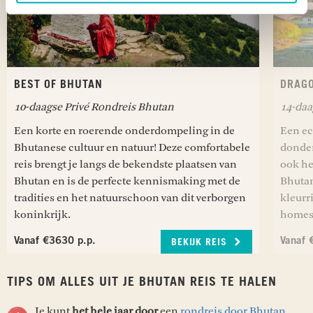
BEST OF BHUTAN
DRAG
10-daagse Privé Rondreis Bhutan
14-daa
Een korte en roerende onderdompeling in de
Een ec
Bhutanese cultuur en natuur! Deze comfortabele
donder
reis brengt je langs de bekendste plaatsen van
ook he
Bhutan en is de perfecte kennismaking met de
Bhutan
tradities en het natuurschoon van dit verborgen
kleurr
koninkrijk.
homest
Vanaf €3630 p.p.
Vanaf 
BEKIJK REIS
TIPS OM ALLES UIT JE BHUTAN REIS TE HALEN
Je kunt
het hele jaar door
een
rondreis door Bhutan