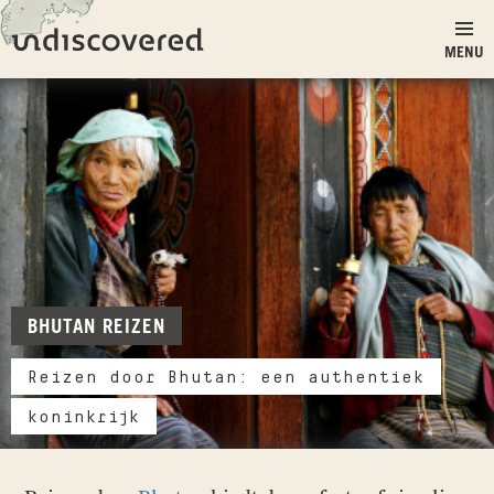
Ga naar inhoud
Undiscovered
MENU
BHUTAN REIZEN
Reizen door Bhutan: een authentiek
koninkrijk