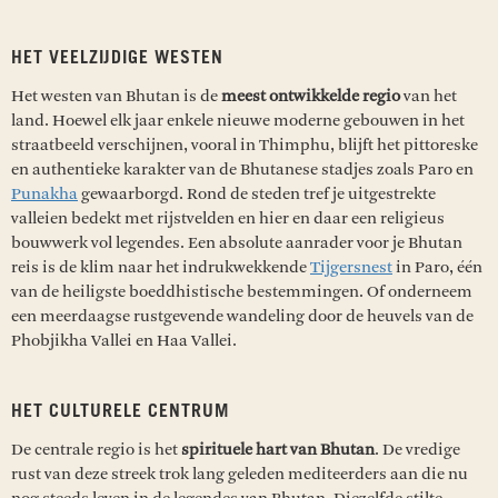
HET VEELZIJDIGE WESTEN
Het westen van Bhutan is de
meest ontwikkelde regio
van het
land. Hoewel elk jaar enkele nieuwe moderne gebouwen in het
straatbeeld verschijnen, vooral in Thimphu, blijft het pittoreske
en authentieke karakter van de Bhutanese stadjes zoals Paro en
Punakha
gewaarborgd. Rond de steden tref je uitgestrekte
valleien bedekt met rijstvelden en hier en daar een religieus
bouwwerk vol legendes. Een absolute aanrader voor je Bhutan
reis is de klim naar het indrukwekkende
Tijgersnest
in Paro, één
van de heiligste boeddhistische bestemmingen. Of onderneem
een meerdaagse rustgevende wandeling door de heuvels van de
Phobjikha Vallei en Haa Vallei.
HET CULTURELE CENTRUM
De centrale regio is het
spirituele hart van Bhutan
. De vredige
rust van deze streek trok lang geleden mediteerders aan die nu