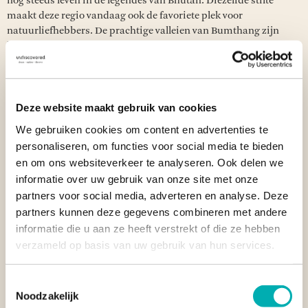
nog steeds leven in de legendes van Bhutan. Diezelfde stilte
maakt deze regio vandaag ook de favoriete plek voor
natuurliefhebbers. De prachtige valleien van Bumthang zijn
kenmerkend voor Centraal-Bhutan. Het rurale gebied leent zich
uitstekend voor korte en lange wandelingen langs authentieke
bergdorpjes en eeuwenoude kloosters. Terwijl je door de enorme
glooiende weides trekt, kom je nu en dan een grazende yak tegen.
Als je meer afzakt naar het Royal Manas National Park in het
Deze website maakt gebruik van cookies
zuiden, kun je nog meer bijzondere dieren spotten zoals de
We gebruiken cookies om content en advertenties te
Bengaalse tijger en de gouden langoeraap.
personaliseren, om functies voor social media te bieden
en om ons websiteverkeer te analyseren. Ook delen we
informatie over uw gebruik van onze site met onze
HET ONBEKENDE OOSTEN
partners voor social media, adverteren en analyse. Deze
Het oosten van Bhutan is voor velen
een onbekende regio
, wat het
partners kunnen deze gegevens combineren met andere
perfect maakt voor reizigers die Bhutan in haar puurste vorm
informatie die u aan ze heeft verstrekt of die ze hebben
willen verkennen. In het oosten draait het dagelijkse leven vooral
verzameld op basis van uw gebruik van hun services.
rond rijstproductie en weefkunst. Beleef het Bhutanese leven als
geen ander tijdens een overnachting in een boerderijtje van een
lokale familie. Voor de wandelaars onder ons zijn de
Toestemmingsselectie
spectaculaire onherbergzame landschappen van Mongar en
Noodzakelijk