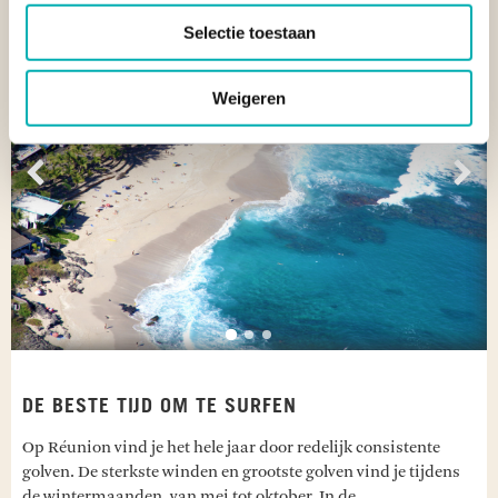
Selectie toestaan
Weigeren
Vorige
Vol
DE BESTE TIJD OM TE SURFEN
Op Réunion vind je het hele jaar door redelijk consistente
golven. De sterkste winden en grootste golven vind je tijdens
de wintermaanden, van mei tot oktober. In de