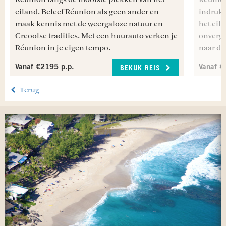
eiland. Beleef Réunion als geen ander en
indrukw
maak kennis met de weergaloze natuur en
het eil
Creoolse tradities. Met een huurauto verken je
onverge
Réunion in je eigen tempo.
naar de
Vanaf €2195 p.p.
Vanaf €
BEKIJK REIS
Terug