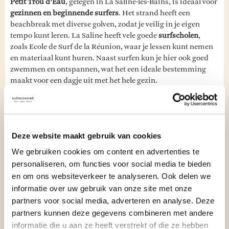
Petit Trou d’Eau
, gelegen in La Saline-les-Bains, is ideaal voor
gezinnen en beginnende surfers
. Het strand heeft een
beachbreak met diverse golven, zodat je veilig in je eigen
tempo kunt leren. La Saline heeft vele goede
surfscholen
,
zoals Ecole de Surf de la Réunion, waar je lessen kunt nemen
en materiaal kunt huren. Naast surfen kun je hier ook goed
zwemmen en ontspannen, wat het een ideale bestemming
maakt voor een dagje uit met het hele gezin.
BELANGRIJKE MAATREGELEN
Surfen is op Réunion alleen toegestaan in de zogenaamde
Deze website maakt gebruik van cookies
ZONEX-gebieden
(Zone de Navigation et d'Exercice), die
We gebruiken cookies om content en advertenties te
specifiek bedoeld zijn voor watersportactiviteiten. Deze zones
personaliseren, om functies voor social media te bieden
zorgen ervoor dat surfers, zwemmers, boten en andere
en om ons websiteverkeer te analyseren. Ook delen we
watersporters veilig van het water kunnen genieten zonder
informatie over uw gebruik van onze site met onze
elkaar in de weg te zitten, en helpen ook om kwetsbare
mariene ecosystemen, zoals koraalriffen, te beschermen
partners voor social media, adverteren en analyse. Deze
tegen aantasting door watersport. De bovengenoemde
partners kunnen deze gegevens combineren met andere
surfspots liggen allemaal in ZONEX-gebieden.
informatie die u aan ze heeft verstrekt of die ze hebben