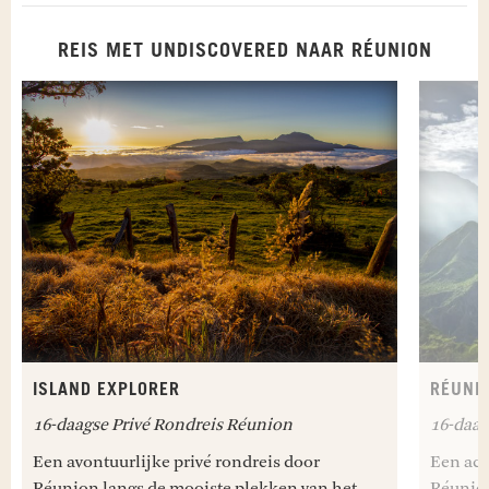
REIS MET UNDISCOVERED NAAR RÉUNION
ISLAND EXPLORER
RÉUNI
16-daagse Privé Rondreis Réunion
16-daag
Een avontuurlijke privé rondreis door
Een act
Réunion langs de mooiste plekken van het
Réunion