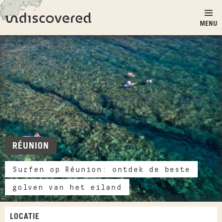
Ga naar inhoud
Undiscovered
MENU
RÉUNION
Surfen op Réunion: ontdek de beste
golven van het eiland
LOCATIE