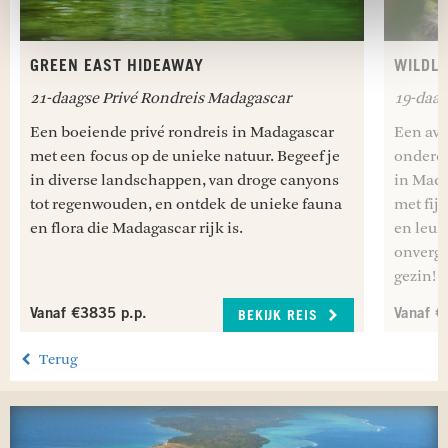
GREEN EAST HIDEAWAY
WILDLI
21-daagse Privé Rondreis Madagascar
19-daag
Een boeiende privé rondreis in Madagascar
Een avon
met een focus op de unieke natuur. Begeef je
onderdo
in diverse landschappen, van droge canyons
in Mada
tot regenwouden, en ontdek de unieke fauna
met fij
en flora die Madagascar rijk is.
en leuk
onverge
gezin!
Vanaf €3835 p.p.
Vanaf €
BEKIJK REIS
Terug