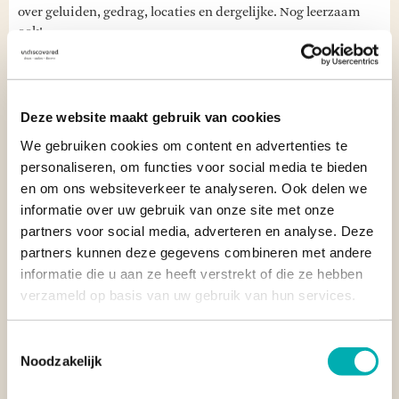
over geluiden, gedrag, locaties en dergelijke. Nog leerzaam
ook!
"Oog in oog met bultrugwalvissen én bijdragen aan
onderzoek. Een onvergetelijke, unieke ervaring!"
Deze website maakt gebruik van cookies
We gebruiken cookies om content en advertenties te
LOCATIE VAN DE BULTRUGWALVISSEN
personaliseren, om functies voor social media te bieden
en om ons websiteverkeer te analyseren. Ook delen we
In een reis door Madagascar kunnen bultrugwalvissen
bij
Ifaty
en
Nosy Be
worden gezien, maar de beste
informatie over uw gebruik van onze site met onze
mogelijkheden zijn bij
Ile Sainte Marie
en
Masoala National
partners voor social media, adverteren en analyse. Deze
Park
. Vraag ons naar de mogelijkheden voor een
partners kunnen deze gegevens combineren met andere
walvisexcursie.
informatie die u aan ze heeft verstrekt of die ze hebben
verzameld op basis van uw gebruik van hun services.
Tip van onze reisspecialisten:
"Wij raden aan om een
walvisexcursie te ondernemen vanuit Ile Sainte Marie waar je
Toestemmingsselectie
de beste kans hebt om bultrugwalvissen te spotten. Wat ons
Noodzakelijk
daarnaast aanspreekt, is dat de excursies hier aan strenge
protocollen voldoen om de walvissen niet te storen in hun