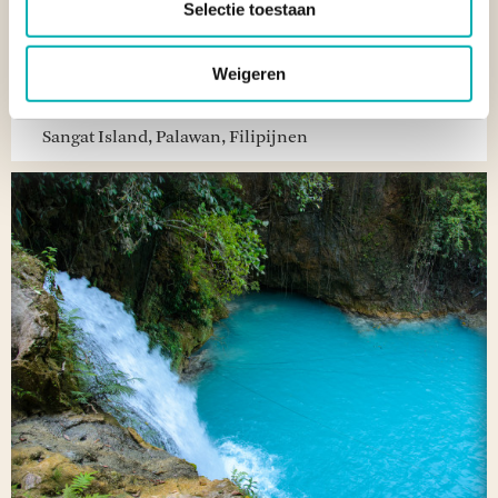
Selectie toestaan
Weigeren
ONTDEK SANGAT ISLAND DIVE RESORT: EEN
DUURZAAM PRIVÉPARADIJS IN CORON
Sangat Island, Palawan, Filipijnen