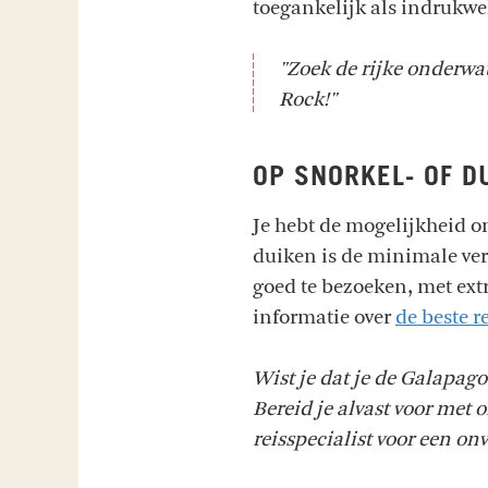
toegankelijk als indrukwe
"Zoek de rijke onderwa
Rock!"
OP SNORKEL- OF D
Je hebt de mogelijkheid o
duiken is de minimale vere
goed te bezoeken, met ex
informatie over
de beste r
Wist je dat je de Galapag
Bereid je alvast voor met 
reisspecialist voor een on