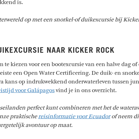
kkend is.
terwereld op met een snorkel-of duikexcursie bij Kicke
UIKEXCURSIE NAAR KICKER ROCK
m te kiezen voor een bootexcursie van een halve dag of
iste een Open Water Certificering. De duik- en snorkel
tra kans op indrukwekkend onderwaterleven tussen ju
eistijd voor Galápagos
vind je in ons overzicht.
oseilanden perfect kunt combineren met het de watera
onze praktische
reisinformatie voor Ecuador
of neem di
vergetelijk avontuur op maat.