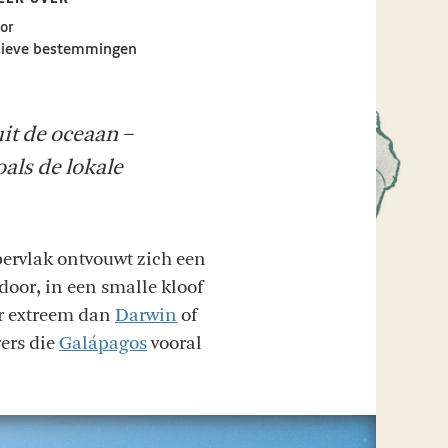
or
sieve bestemmingen
uit de oceaan –
zoals de lokale
pervlak ontvouwt zich een
 door, in een smalle kloof
r extreem dan
Darwin
of
gers die
Galápagos
vooral