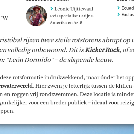
Léonie Uijttewaal
Ecuad
Exclu
Reisspecialist Latijns-
.7"W
Amerika en Azië
istóbal rijzen twee steile rotstorens abrupt op 
en volledig onbewoond. Dit is
Kicker Rock
, of 
 "León Dormido" – de slapende leeuw.
s deze rotsformatie indrukwekkend, maar ónder het op
erwaterwereld
. Hier zwem je letterlijk tussen de kliffen
n en roggen vrij rondzwemmen. Deze locatie is minde
ankelijker voor een breder publiek – ideaal voor reizi
oppen.