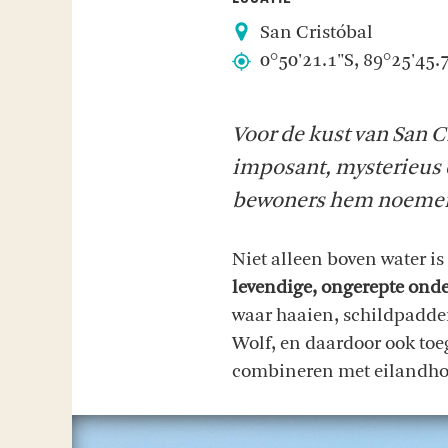
San Cristóbal
0°50'21.1"S, 89°25'45
Voor de kust van San Cr
imposant, mysterieus 
bewoners hem noemen:
Niet alleen boven water i
levendige, ongerepte ond
waar haaien, schildpadde
Wolf, en daardoor ook toeg
combineren met eilandh