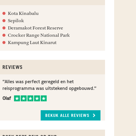
Kota Kinabalu
Sepilok
Deramakot Forest Reserve
Crocker Range National Park
Kampung Laut Kinarut
REVIEWS
“De reis van ons leven! We hebben een
“Reizen met Undiscovered geeft je het gevoel
“Je merkt dat de mensen achter Undiscovered
“Alles was perfect geregeld en het
prachtige reiservaring achter de rug die we
dat je iets speciaals aan het doen bent.”
écht willen dat je een onvergetelijke vakantie
reisprogramma was uitstekend opgebouwd.”
nooit zullen vergeten.”
hebt.”
Ad
Olaf
Glennys en Brent
Jessie
BEKIJK ALLE REVIEWS