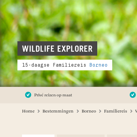
WILDLIFE EXPLORER
15-daagse Familiereis
Borneo
Privé reizen op maat
Home
Bestemmingen
Borneo
Familiereis