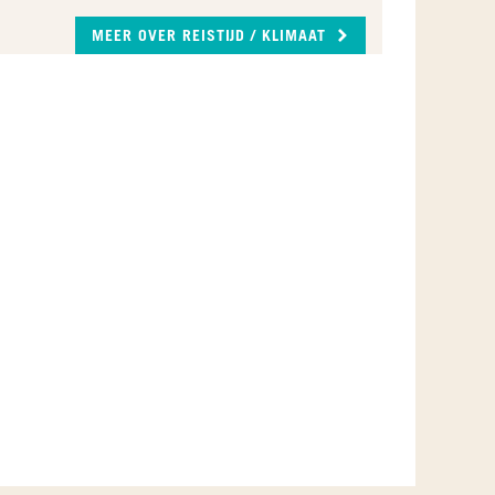
kan er het hele jaar door een regenbui vallen. De
noordoost moesson zorgt voor natte periodes
MEER OVER REISTIJD / KLIMAAT
met soms hevige regenval van november t/m
maart.
JAN
FEB
MAA
APR
MEI
JUN
JUL
AUG
SEP
OKT
NOV
DEC
Beste reistijd
Goede reistijd
Beter niet
reizen