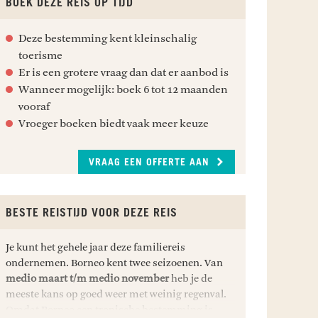
BOEK DEZE REIS OP TIJD
Deze bestemming kent kleinschalig
toerisme
Er is een grotere vraag dan dat er aanbod is
Wanneer mogelijk: boek 6 tot 12 maanden
vooraf
Vroeger boeken biedt vaak meer keuze
VRAAG EEN OFFERTE AAN
BESTE REISTIJD VOOR DEZE REIS
Je kunt het gehele jaar deze familiereis
ondernemen. Borneo kent twee seizoenen. Van
medio maart t/m medio november
heb je de
meeste kans op goed weer met weinig regenval.
Omdat Borneo een tropische bestemming is,