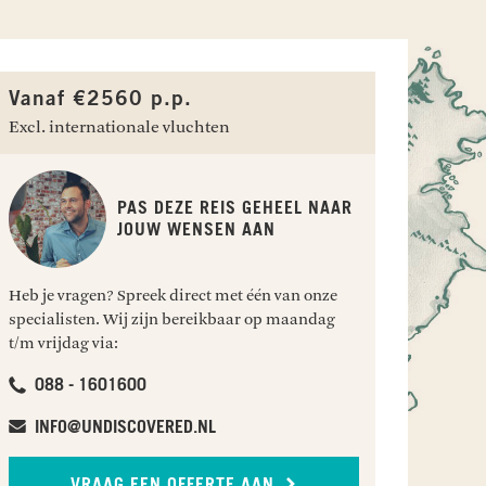
Vanaf €2560 p.p.
Excl. internationale vluchten
PAS DEZE REIS GEHEEL NAAR
JOUW WENSEN AAN
Heb je vragen? Spreek direct met één van onze
specialisten. Wij zijn bereikbaar op maandag
t/m vrijdag via:
088 - 1601600
TREKKING DOOR NEVELWOUDEN
OK FOREST EDGE RESORT
GENIET VAN ZON, ZEE EN S
DERAMAKOT FOREST R
INFO@UNDISCOVERED.NL
nge National Park
ok
Kampung Laut Kinarut
Deramakot Forest R
VRAAG EEN OFFERTE AAN