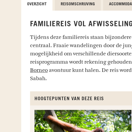
OVERZICHT
REISOMSCHRIJVING
ACCOMMODA
FAMILIEREIS VOL AFWISSELIN
Tijdens deze familiereis staan bijzonder
centraal. Fraaie wandelingen door de jung
mogelijkheid om verschillende diersoorten
reisprogramma wordt rekening gehouden me
Borneo
avontuur kunt halen. De reis word
Sabah.
HOOGTEPUNTEN VAN DEZE REIS
LANGKAH SYABAS RESORT
Kampung Laut Kinarut