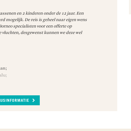
 een bezoek aan
e. Het centrum
wassenen en 2 kinderen onder de 12 jaar. Een
isie Beer, ook wel
d mogelijk. De reis is geheel naar eigen wens
k heb je de
orneo specialisten voor een offerte op
rlijke habitat te
ale vluchten, desgewenst kunnen we deze wel
4 uur naar
t Forest Reserve
kan;
onterecht vaak
alu;
orneo. Het park
spotten van het
ccommodaties zoals vermeld in het
-oetans,
lpanter. Na
RIJSINFORMATIE
omgeving te
on Centre en Sunbear Project;
oor een
e;
 fantastische
 Park;
ullen vergeten!