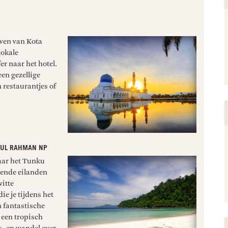
ven van Kota
lokale
er naar het hotel.
en gezellige
 restaurantjes of
DUL RAHMAN NP
aar het Tunku
ende eilanden
itte
ie je tijdens het
 fantastische
 een tropisch