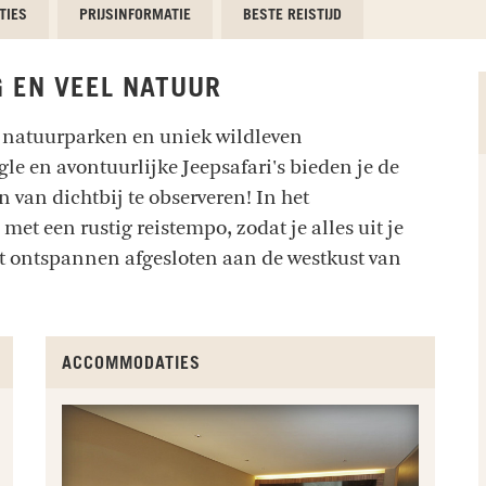
TIES
PRIJSINFORMATIE
BESTE REISTIJD
G EN VEEL NATUUR
e natuurparken en uniek wildleven
le en avontuurlijke Jeepsafari's bieden je de
 van dichtbij te observeren! In het
t een rustig reistempo, zodat je alles uit je
t ontspannen afgesloten aan de westkust van
ACCOMMODATIES
SPOT DE ZELDZAME NEVELPANTER
MAAK EEN 
SEPIL
Deramakot Forest Reserve
Crocker Ra
Sepil