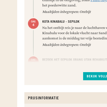
eilandje in de omgeving, zoals
Pulau Gay
het poederwitte zand.
Maaltijden inbegrepen: Ontbijt
KOTA KINABALU - SEPILOK
Na het ontbijt reis je naar de luchthaven
Kinabalu voor de lokale vlucht naar San
aankomst is de middag ter vrije bestedin
Maaltijden inbegrepen: Ontbijt
BEZOEK HET SEPILOK ORANG UTAN REHABILI
Vandaag bezoek je het
Sepilok Orang Uta
Centre
, één van de vier beroemde orang-
opvangplaatsen in de wereld. Een bezoek
BEKIJK VOL
een geweldige ervaring! Het centrum hel
die eens gevangen zaten en verlaten zijn 
leren om voor zichzelf te zorgen met als d
in de natuur. De orang-oetans worden tw
PRIJSINFORMATIE
gevoederd met melk en bananen gedure