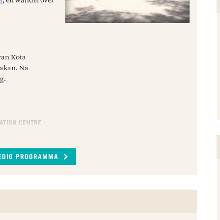
a
, en wandel over
 van Kota
dakan. Na
g.
TATION CENTRE
n Rehabilitation
oetan
 aan de opvang is
LEDIG PROGRAMMA
pt orang-oetans
geweest, weer te
oel terug te keren
ee keer per dag
nde hun