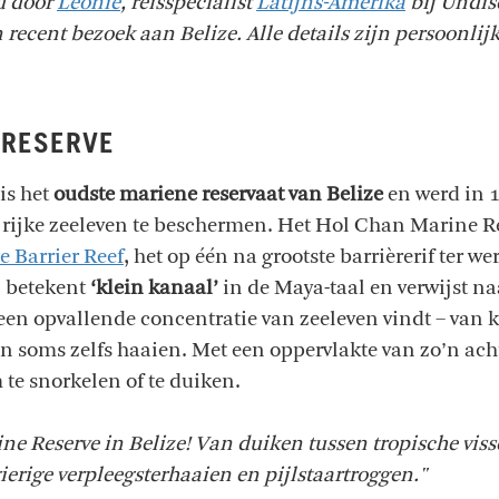
ld door
Léonie
, reisspecialist
Latijns-Amerika
bij Undisc
 recent bezoek aan Belize. Alle details zijn persoonlijk
 RESERVE
is het
oudste mariene reservaat van Belize
en werd in 
t rijke zeeleven te beschermen. Het Hol Chan Marine R
e Barrier Reef
, het op één na grootste barrièrerif ter w
’ betekent
‘klein kanaal’
in de Maya-taal en verwijst na
 een opvallende concentratie van zeeleven vindt – van k
n soms zelfs haaien. Met een oppervlakte van zo’n ach
 te snorkelen of te duiken.
e Reserve in Belize! Van duiken tussen tropische viss
erige verpleegsterhaaien en pijlstaartroggen."