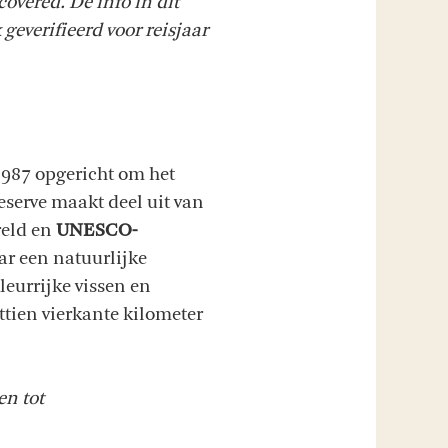
overed. De info in dit
 geverifieerd voor reisjaar
1987 opgericht om het
eserve maakt deel uit van
ereld en
UNESCO-
ar een natuurlijke
leurrijke vissen en
ttien vierkante kilometer
en tot