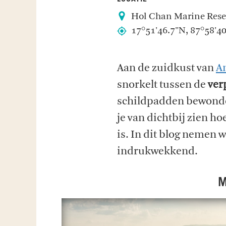
Hol Chan Marine Rese
17°51'46.7"N, 87°58'4
Aan de zuidkust van
A
snorkelt tussen de
ver
schildpadden bewonder
je van dichtbij zien h
is. In dit blog nemen 
indrukwekkend.
M