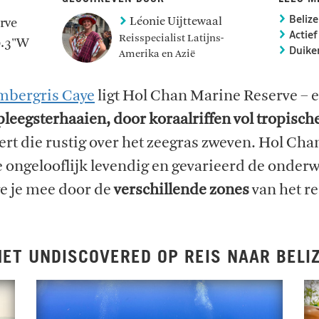
Léonie Uijttewaal
rve
Belize
Actief
Reisspecialist Latijns-
0.3"W
Duike
Amerika en Azië
mbergris Caye
ligt Hol Chan Marine Reserve – e
pleegsterhaaien, door koraalriffen vol tropisch
t die rustig over het zeegras zweven. Hol Cha
oe ongelooflijk levendig en gevarieerd de onde
we je mee door de
verschillende zones
van het r
ET UNDISCOVERED OP REIS NAAR BELI