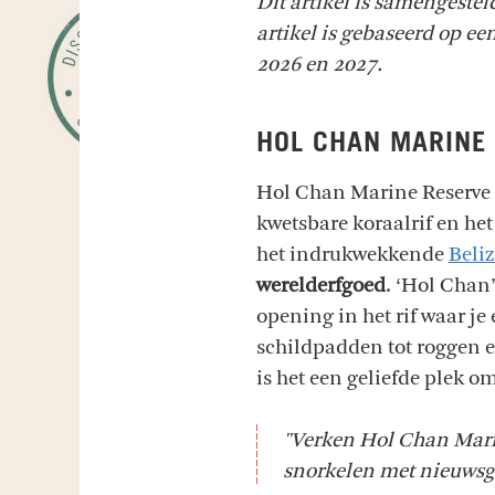
Dit artikel is samengeste
artikel is gebaseerd op een
2026 en 2027.
HOL CHAN MARINE
Hol Chan Marine Reserve 
kwetsbare koraalrif en he
het indrukwekkende
Beliz
werelderfgoed
. ‘Hol Chan
opening in het rif waar je
schildpadden tot roggen e
is het een geliefde plek om
"Verken Hol Chan Marin
snorkelen met nieuwsgi