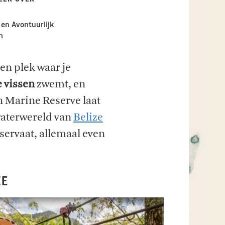
 en Avontuurlijk
n
en plek waar je
e vissen
zwemt, en
n Marine Reserve laat
rwaterwereld van
Belize
eservaat, allemaal even
ZE