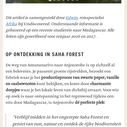
Dit artikel is samengesteld door
Edwin
, reisspecialist
Afrika
bij Undiscovered. Onderstaande informatie is
gebaseerd op een recente studiereis naar Madagascar. Alle
feiten zijn geverifieerd voor reisjaar 2026 en 2027.
OP ONTDEKKING IN SAHA FOREST
De weg van Antananarivo naar Anjozorobe is op zichzelf al
een belevenis. Je passeert groene rijstvelden, bezoekt een
fabriek waar je het
productieproces van zwarte peper, vanille
en cashewnoten
kunt bekijken, en komt door
charmante
dorpjes
waar je het lokale leven van dichtbij ervaart. Voor wie
op zoek is naar ontspanning in het regenwoud tijdens een
reis door Madagascar, is Anjozorobe
dé perfecte plek
!
"Verblijf midden in het ongerepte Saha Forest en
geniet van rust, natuur en ontdek de rijke biodiversiteit