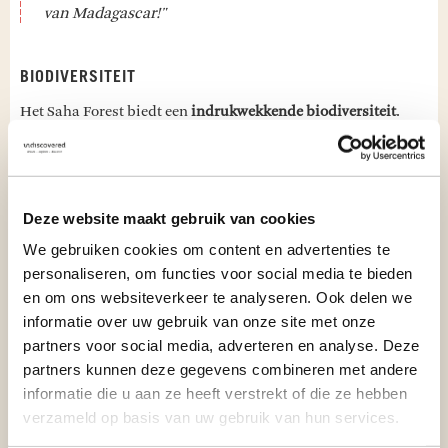
van Madagascar!"
BIODIVERSITEIT
Het Saha Forest biedt een
indrukwekkende biodiversiteit
.
Lemuren slingeren door de bomen, en talloze vogelsoorten
vliegen rond. In de vroege ochtend hoor je de
roep van de Indri
door het regenwoud, en met wat geluk spot je deze bijzondere
dieren tijdens een wandeling. Je kunt verschillende
Deze website maakt gebruik van cookies
avontuurlijke wandelingen maken, zowel overdag als 's
avonds in het donker.
We gebruiken cookies om content en advertenties te
personaliseren, om functies voor social media te bieden
en om ons websiteverkeer te analyseren. Ook delen we
SAHA FOREST CAMP
informatie over uw gebruik van onze site met onze
Je verblijft in een
sfeervolle lodge
, omgeven door regenwoud
partners voor social media, adverteren en analyse. Deze
en rijstvelden, waar
rust en comfort
samenkomen. De
ruime
partners kunnen deze gegevens combineren met andere
bungalows
, ingericht in authentieke stijl, hebben een eigen
informatie die u aan ze heeft verstrekt of die ze hebben
veranda met uitzicht op het groene landschap. In de ochtend
verzameld op basis van uw gebruik van hun services.
word je wakker door de roep van de Indri, wat de dag meteen