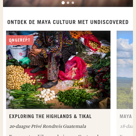
ONTDEK DE MAYA CULTUUR MET UNDISCOVERED
ONGEREPT
EXPLORING THE HIGHLANDS & TIKAL
MAYA F
20-daagse Privé Rondreis Guatemala
18-daag