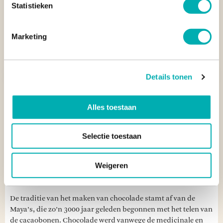
Statistieken
Marketing
Vorige
Vol
Details tonen
Alles toestaan
Selectie toestaan
Weigeren
5. CHOCOLA ALS HANDELSMIDDEL
De traditie van het maken van chocolade stamt af van de
Maya’s, die zo’n 3000 jaar geleden begonnen met het telen van
de cacaobonen. Chocolade werd vanwege de medicinale en