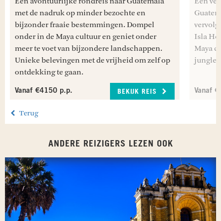
Een avontuurlijke rondreis naar Guatemala
Een vee
met de nadruk op minder bezochte en
Guatema
bijzonder fraaie bestemmingen. Dompel
vervolge
onder in de Maya cultuur en geniet onder
Isla Ho
meer te voet van bijzondere landschappen.
Maya cu
Unieke belevingen met de vrijheid om zelf op
jungle 
ontdekking te gaan.
Vanaf €4150 p.p.
Vanaf €
BEKIJK REIS
Terug
ANDERE REIZIGERS LEZEN OOK