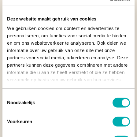
ceremonies worden vaak bijzondere plekken uitgekozen die
door
de Maya’s als heilig
worden beschouwd. Eén daarvan is
Lake Atitlan, gelegen in het zuiden van Guatemala. Het
Deze website maakt gebruik van cookies
kratermeer is ontstaan als gevolg van een vulkanische
We gebruiken cookies om content en advertenties te
uitbarsting, zo’n 85.000 jaar geleden. De Maya cultuur geeft
personaliseren, om functies voor social media te bieden
een mythische betekenis aan de geboorte van het meer en
en om ons websiteverkeer te analyseren. Ook delen we
deze bovennatuurlijke gebeurtenissen staan beschreven in
informatie over uw gebruik van onze site met onze
een historisch document over de schepping van de aarde
partners voor social media, adverteren en analyse. Deze
(vanuit het perspectief van de Maya’s).
partners kunnen deze gegevens combineren met andere
informatie die u aan ze heeft verstrekt of die ze hebben
Aan de oevers van het meer vind je 12 inheemse dorpjes,
verzameld op basis van uw gebruik van hun services.
vernoemd naar
12 apostelen
. Elk dorp vertelt een eigen
verhaal en heeft zijn eigen kenmerken. Tot op de dag van
vandaag worden hier spirituele ceremonies gehouden door
Toestemmingsselectie
de lokale bevolking, zoals
cacao ceremonies of
Noodzakelijk
vuurreinigingsceremonies
in de Heilige Grotten van Lake
Atitlan. Ook als reiziger ben je welkom om zo’n ceremonie bij
te wonen.
Voorkeuren