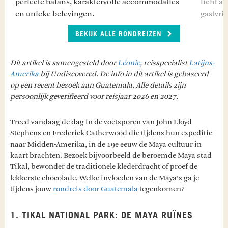
perfecte balans, karaktervolle accommodaties
licht a
en unieke belevingen.
gastvrij
BEKIJK ALLE RONDREIZEN
Dit artikel is samengesteld door
Léonie
, reisspecialist
Latijns-
Amerika
bij Undiscovered. De info in dit artikel is gebaseerd
op een recent bezoek aan Guatemala. Alle details zijn
persoonlijk geverifieerd voor reisjaar 2026 en 2027.
Treed vandaag de dag in de voetsporen van John Lloyd
Stephens en Frederick Catherwood die tijdens hun expeditie
naar Midden-Amerika, in de 19e eeuw de Maya cultuur in
kaart brachten. Bezoek bijvoorbeeld de beroemde Maya stad
Tikal, bewonder de traditionele klederdracht of proef de
lekkerste chocolade. Welke invloeden van de Maya’s ga je
tijdens jouw
rondreis door Guatemala
tegenkomen?
1. TIKAL NATIONAL PARK: DE MAYA RUÏNES