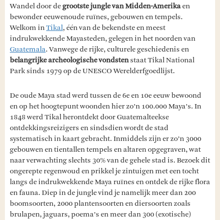
Wandel door de
grootste jungle van Midden-Amerika
en
bewonder eeuwenoude ruïnes, gebouwen en tempels.
Welkom in
Tikal
, één van de bekendste en meest
indrukwekkende Mayasteden, gelegen in het noorden van
Guatemala
. Vanwege de rijke, culturele geschiedenis en
belangrijke archeologische vondsten
staat Tikal National
Park sinds 1979 op de UNESCO Werelderfgoedlijst.
De oude Maya stad werd tussen de 6e en 10e eeuw bewoond
en op het hoogtepunt woonden hier zo’n 100.000 Maya’s. In
1848 werd Tikal herontdekt door Guatemalteekse
ontdekkingsreizigers en sindsdien wordt de stad
systematisch in kaart gebracht. Inmiddels zijn er zo’n 3000
gebouwen en tientallen tempels en altaren opgegraven, wat
naar verwachting slechts 30% van de gehele stad is. Bezoek dit
ongerepte regenwoud en prikkel je zintuigen met een tocht
langs de indrukwekkende Maya ruïnes en ontdek de rijke flora
en fauna. Diep in de jungle vind je namelijk meer dan 200
boomsoorten, 2000 plantensoorten en diersoorten zoals
brulapen, jaguars, poema’s en meer dan 300 (exotische)