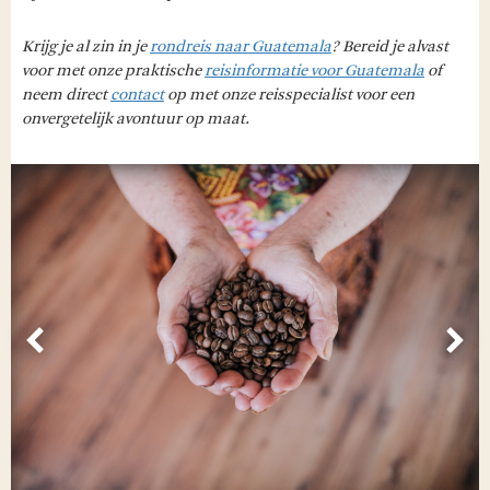
Krijg je al zin in je
rondreis naar Guatemala
? Bereid je alvast
voor met onze praktische
reisinformatie voor Guatemala
of
neem direct
contact
op met onze reisspecialist voor een
onvergetelijk avontuur op maat.
Vorige
Vol