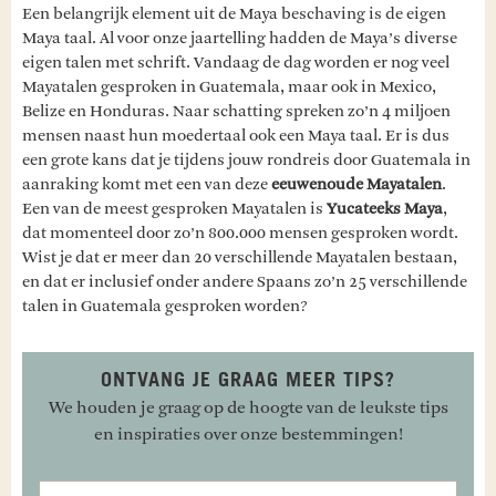
Een belangrijk element uit de Maya beschaving is de eigen
Maya taal. Al voor onze jaartelling hadden de Maya’s diverse
eigen talen met schrift. Vandaag de dag worden er nog veel
Mayatalen gesproken in Guatemala, maar ook in Mexico,
Belize en Honduras. Naar schatting spreken zo’n 4 miljoen
mensen naast hun moedertaal ook een Maya taal. Er is dus
een grote kans dat je tijdens jouw rondreis door Guatemala in
aanraking komt met een van deze
eeuwenoude Mayatalen
.
Een van de meest gesproken Mayatalen is
Yucateeks Maya
,
dat momenteel door zo’n 800.000 mensen gesproken wordt.
Wist je dat er meer dan 20 verschillende Mayatalen bestaan,
en dat er inclusief onder andere Spaans zo’n 25 verschillende
talen in Guatemala gesproken worden?
ONTVANG JE GRAAG MEER TIPS?
We houden je graag op de hoogte van de leukste tips
en inspiraties over onze bestemmingen!
Voornaam