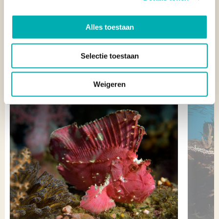
BELEEF DIT HOOGTEPUNT IN ÉÉN VAN ONZE
Alles toestaan
REIZEN
Onderstaande voorbeeldreizen bieden een basis om jouw reis
Selectie toestaan
op maat samen te stellen. Informeer bij onze reisspecialisten
naar de mogelijkheid om Apo Reef National Park in de
Filipijnen te bezoeken.
Weigeren