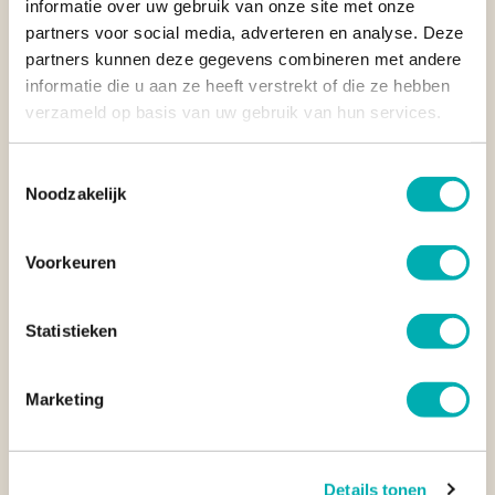
informatie over uw gebruik van onze site met onze
mee om het
indrukwekkende zeeleven
van Apo Reef vast te
partners voor social media, adverteren en analyse. Deze
leggen. Van kleurrijke koralen tot nieuwsgierige schildpadden,
partners kunnen deze gegevens combineren met andere
de beelden zullen je reis nog lang na afloop laten herleven!"
informatie die u aan ze heeft verstrekt of die ze hebben
verzameld op basis van uw gebruik van hun services.
Benieuwd naar onze Filipijnen rondreizen?
Bekijk onze
voorbeeldreizen ter inspiratie
.
Toestemmingsselectie
Noodzakelijk
VEELGESTELDE VRAGEN OVER APO REEF
NATIONAL PARK
Voorkeuren
WAT IS DE BESTE TIJD OM TE DUIKEN BIJ APO
REEF?
Statistieken
KUN JE OOK SNORKELEN IN HET APO REEF
NATIONAL PARK?
Marketing
IS APO REEF NATIONAL PARK GESCHIKT VOOR
BEGINNENDE DUIKERS?
Details tonen