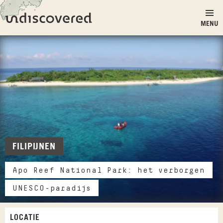
Ga naar inhoud
Undiscovered
MENU
FILIPIJNEN
Apo Reef National Park: het verborgen
UNESCO-paradijs
LOCATIE