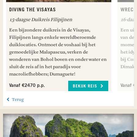
DIVING THE VISAYAS
WRECK
15-daagse Duikreis Filipijnen
16-daag
Een bijzondere duikreis in de Visayas,
Een uit
Filipijnen langs enkele wereldberoemde
van de 
duiklocaties. Ontmoet de voshaai bij het
momente
gemoedelijke Malapascua, verken de
het idy
wonderen van Bohol boven en onder water en
bij Coro
sluit de reis af in het paradijs voor
Dimakya
macroliefhebbers; Dumaguete!
Vanaf €2470 p.p.
Vanaf €
BEKIJK REIS
Terug