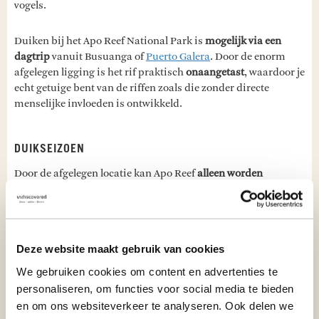
vogels.
Duiken bij het Apo Reef National Park is
mogelijk via een
dagtrip
vanuit Busuanga of
Puerto Galera
. Door de enorm
afgelegen ligging is het rif praktisch
onaangetast
, waardoor je
echt getuige bent van de riffen zoals die zonder directe
menselijke invloeden is ontwikkeld.
DUIKSEIZOEN
Door de afgelegen locatie kan Apo Reef
alleen worden
aangedaan bij goede weersvoorspellingen
. De beste kans op
een dagtocht naar Apo Reef heb je dan ook in de periode
buiten het tyfoonseizoen, grofweg van december tot en met
mei, waarbij
maart en april de beste maanden
zijn.
Deze website maakt gebruik van cookies
Zeetemperatuur varieert tussen de
25°C en 31°C
, en
stromingen kunnen aanwezig zijn. Het zicht varieert
We gebruiken cookies om content en advertenties te
gemiddeld tussen de
20 en 40 meter
.
personaliseren, om functies voor social media te bieden
en om ons websiteverkeer te analyseren. Ook delen we
Tip van reisspecialist Julia:
"
Neem een onderwatercamera