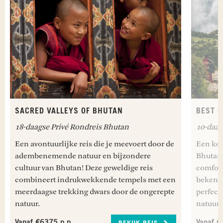
SACRED VALLEYS OF BHUTAN
BEST 
18-daagse Privé Rondreis Bhutan
10-daag
Een avontuurlijke reis die je meevoert door de
Een kor
adembenemende natuur en bijzondere
Bhutane
cultuur van Bhutan! Deze geweldige reis
comfort
combineert indrukwekkende tempels met een
bekends
meerdaagse trekking dwars door de ongerepte
perfect
natuur.
natuurs
Vanaf €6375 p.p.
Vanaf €