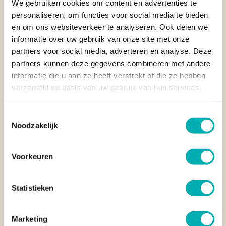
We gebruiken cookies om content en advertenties te
de perfect gestoomde momo’s en de geurige rode rijst. De
personaliseren, om functies voor social media te bieden
familie vertelt over de ingrediënten die ze gebruiken, veelal
en om ons websiteverkeer te analyseren. Ook delen we
afkomstig uit hun eigen tuin of boerderij.
informatie over uw gebruik van onze site met onze
partners voor social media, adverteren en analyse. Deze
HET BHUTAANSE DORPSLEVEN
partners kunnen deze gegevens combineren met andere
informatie die u aan ze heeft verstrekt of die ze hebben
Homestays en farmhouses zijn verspreid over verschillende
verzameld op basis van uw gebruik van hun services.
regio’s, maar komen vooral voor in
landelijke gebieden en
dorpjes
, zoals de Haa-vallei en de omgeving van
Bumthang
.
Tijdens je verblijf in een homestay ervaar je hoe het leven in
Toestemmingsselectie
een Bhutaanse gemeenschap écht is. Je kunt meehelpen op de
Noodzakelijk
boerderij, samen met de kinderen de dieren verzorgen of een
wandeling maken door het dorp. Vaak nemen de gastfamilies
Voorkeuren
je mee naar lokale bezienswaardigheden, zoals tempels,
kloosters of markten.
Statistieken
Tip van reisspecialist Edwin:
"Toon respect voor je gastfamilie
door beleefd te zijn en een paar woorden Dzongkha te leren.
Woorden als 'kuzuzangpo la' (hallo) en 'kadrin chhe la'
Marketing