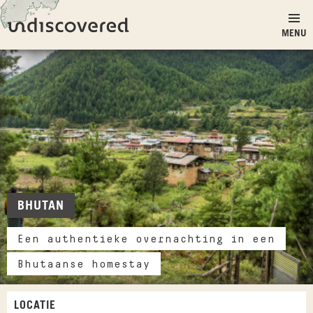
Ga naar inhoud
Undiscovered
MENU
BHUTAN
Een authentieke overnachting in een
Bhutaanse homestay
LOCATIE