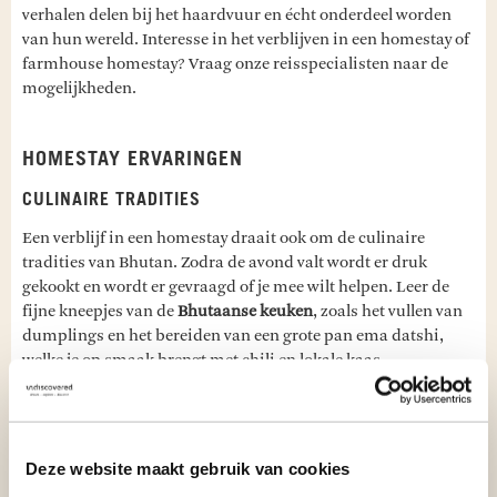
verhalen delen bij het haardvuur en écht onderdeel worden
van hun wereld. Interesse in het verblijven in een homestay of
farmhouse homestay? Vraag onze reisspecialisten naar de
mogelijkheden.
HOMESTAY ERVARINGEN
CULINAIRE TRADITIES
Een verblijf in een homestay draait ook om de culinaire
tradities van Bhutan. Zodra de avond valt wordt er druk
gekookt en wordt er gevraagd of je mee wilt helpen. Leer de
fijne kneepjes van de
Bhutaanse keuken
, zoals het vullen van
dumplings en het bereiden van een grote pan ema datshi,
welke je op smaak brengt met chili en lokale kaas.
Als alles klaar is, wordt het eten geserveerd op een lage houten
tafel. Je eet met je handen, zoals de familie ook doet, en proeft
de rijke smaken van de Bhutaanse keuken. Elke hap is een
Deze website maakt gebruik van cookies
ervaring op zich: de romige ema datshi met een pittige kick,