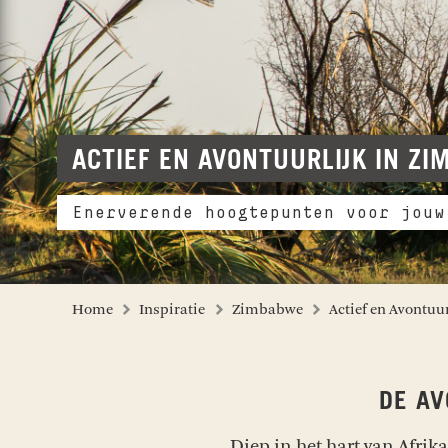
ACTIEF EN AVONTUURLIJK IN Z
Enerverende hoogtepunten voor jouw
Home
Inspiratie
Zimbabwe
Actief en Avontuur
DE A
Diep in het hart van Afrik