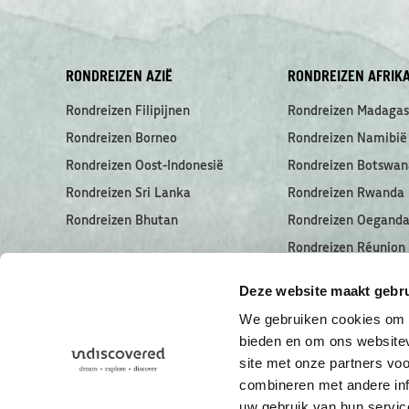
RONDREIZEN AZIË
RONDREIZEN AFRIK
Rondreizen Filipijnen
Rondreizen Madagas
Rondreizen Borneo
Rondreizen Namibië
Rondreizen Oost-Indonesië
Rondreizen Botswan
Rondreizen Sri Lanka
Rondreizen Rwanda
Rondreizen Bhutan
Rondreizen Oegand
Rondreizen Réunion
Rondreizen Seychell
Deze website maakt gebru
We gebruiken cookies om c
bieden en om ons websitev
site met onze partners vo
combineren met andere inf
uw gebruik van hun servic