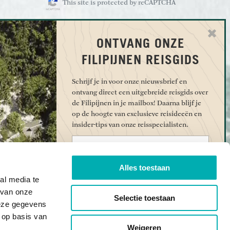
This site is protected by reCAPTCHA
ONTVANG ONZE
EN
OVER UNDISCOVERED
FILIPIJNEN REISGIDS
oiste eilanden van
Contact
In de media
Schrijf je in voor onze nieuwsbrief en
sgids voor Etosha
ontvang direct een uitgebreide reisgids over
Reviews
de Filipijnen in je mailbox! Daarna blijf je
otexpeditie met
Vacatures
op de hoogte van exclusieve reisideeën en
es in Palawan
Stichting Young Discovered
insider-tips van onze reisspecialisten.
vulkanen van
Algemene voorwaarden
Voornaam
walvishaaien in de
Privacy
E-mailadres
Alles toestaan
Cookiebeleid
hoppen in Raja
al media te
Disclaimer
 van onze
Ja, ik ontvang graag de nieuwsbrief van Undiscovered
Selectie toestaan
acuit Archipel: de
vol inspiratie voor mijn reis.*
deze gegevens
ds voor 2026
 op basis van
JA, INSPIREER MIJ
Weigeren