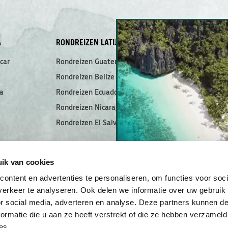
A
RONDREIZEN LATIJNS-AMERIKA
MEEST GELEZ
car
Rondreizen Guatemala
Dit zijn de mo
de Filipijnen!
Rondreizen Belize
De ultieme rei
National Park
a
Rondreizen Ecuador
Meerdaagse bo
Rondreizen Nicaragua
TAO Philippin
a
Rondreizen El Salvador
De 7 mooiste 
Guatemala
Zwemmen met 
en
Filipijnen
ik van cookies
Ontdek eiland
ontent en advertenties te personaliseren, om functies voor soci
Ampat
erkeer te analyseren. Ook delen we informatie over uw gebruik
El Nido & de B
or social media, adverteren en analyse. Deze partners kunnen 
ultieme reisgi
ormatie die u aan ze heeft verstrekt of die ze hebben verzameld
es.