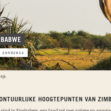
IMBABWE
 rondreis
lijk
VONTUURLIJKE HOOGTEPUNTEN VAN ZIM
a vind je Zimbabwe, een land vol met actieve en avont