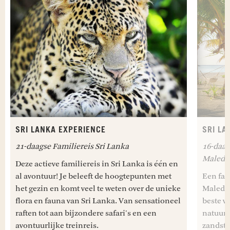
SRI LANKA EXPERIENCE
SRI LA
21-daagse Familiereis Sri Lanka
16-daag
Maledi
Deze actieve familiereis in Sri Lanka is één en
al avontuur! Je beleeft de hoogtepunten met
Een fan
het gezin en komt veel te weten over de unieke
Malediv
flora en fauna van Sri Lanka. Van sensationeel
beste v
raften tot aan bijzondere safari's en een
natuur 
avontuurlijke treinreis.
zandst