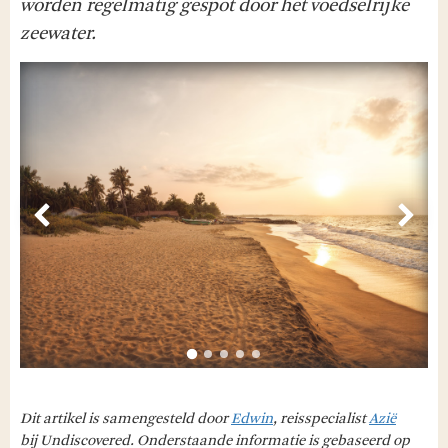
worden regelmatig gespot door het voedselrijke
zeewater.
Vorige
Volg
Dit artikel is samengesteld door
Edwin
, reisspecialist
Azië
bij Undiscovered. Onderstaande informatie is gebaseerd op