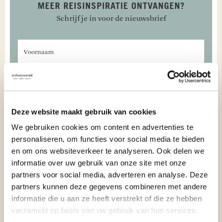
MEER REISINSPIRATIE ONTVANGEN?
Schrijf je in voor de nieuwsbrief
Voornaam
E-mailadres
JA, INSPIREER MIJ!
Deze website maakt gebruik van cookies
We gebruiken cookies om content en advertenties te
This site is protected by reCAPTCHA
personaliseren, om functies voor social media te bieden
en om ons websiteverkeer te analyseren. Ook delen we
informatie over uw gebruik van onze site met onze
VERBLIJVEN IN KALPITIYA
partners voor social media, adverteren en analyse. Deze
Verblijf in het
Elements Beach & Nature Resort
, gelegen aan de
partners kunnen deze gegevens combineren met andere
kust van Kalpitiya. Ontsnap aan de drukte en word wakker
informatie die u aan ze heeft verstrekt of die ze hebben
met de rustgevende geluiden van de Indische Oceaan.
verzameld op basis van uw gebruik van hun services.