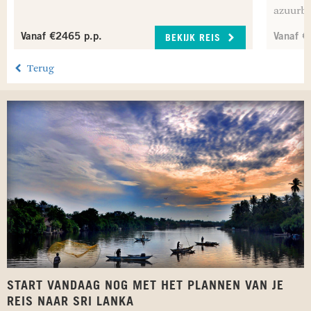
azuurbl
Vanaf €2465 p.p.
Vanaf €
BEKIJK REIS
Terug
START VANDAAG NOG MET HET PLANNEN VAN JE
REIS NAAR SRI LANKA