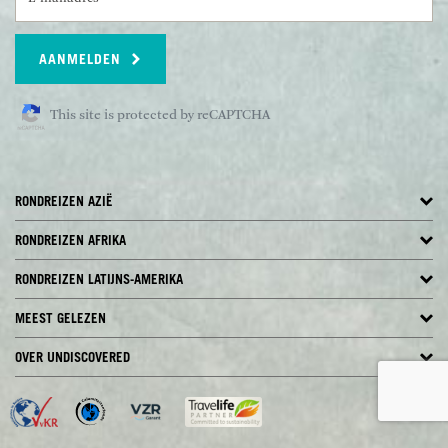
prachtige natuur van het eiland te ontdekken.
Maaltijden inbegrepen: Ontbijt en diner
AANMELDEN
MAURITIUS
This site is protected by reCAPTCHA
Vandaag word je vanuit je accomomdatie nabij
het Black River Gorges National Park naar de
westkust van Mauritius gebracht. De komende
nachten verblijf je bij Turtle Bay. De komende
RONDREIZEN AZIË
dagen zijn ter vrije besteding om te genieten van
zon, zee en strand en heerlijk te ontspannen.
RONDREIZEN AFRIKA
Mauritius is een tropisch paradijs dat vooral
bekend staat om de mooie zandstranden en
RONDREIZEN LATIJNS-AMERIKA
helderblauw water.
MEEST GELEZEN
Maaltijden inbegrepen: Ontbijt en diner
OVER UNDISCOVERED
MAURITIUS
Dagen ter vrije besteding op Mauritius.
Maaltijden inbegrepen: Ontbijt en diner