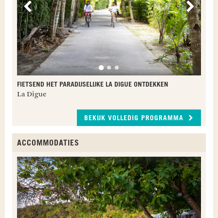
Vorige
Volge
FIETSEND HET PARADIJSELIJKE LA DIGUE ONTDEKKEN
La Digue
BEKIJK VOLLEDIG PROGRAMMA
ACCOMMODATIES
L
L