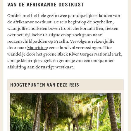
VAN DE AFRIKAANSE OOSTKUST
Ontdek met het hele gezin twee paradijselijke eilanden van
de Afrikaanse oostkust. De reis begint op de
Seychellen
,
waar jullie snorkelen boven tropische koraalriffen, fietsen
over het idyllische La Digue en op zoek gaan naar
reuzenschildpadden op Praslin. Vervolgens reizen jullie
door naar
Mauritius
: een eiland vol verrassingen. Hier
wandel je door het groene Black River Gorges National Park,
spot je kleurrijke vogels en geniet je van een ontspannen
afsluiting aan de rustige westkust.
HOOGTEPUNTEN VAN DEZE REIS
P
P