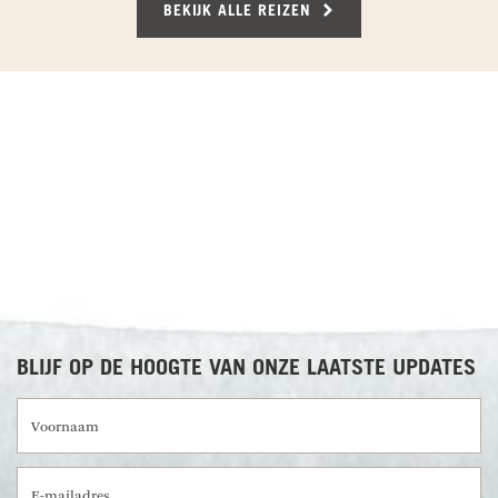
opgehaald bij de accommodatie en naar de
BEKIJK ALLE REIZEN
luchthaven van Praslin gebracht. Hier vlieg je,
met een korte overstap op Mahé, naar Mauritius.
Na aankomst wordt je opgewacht door onze
lokale vertegenwoordiger en naar je
RECENSIES OVER UNDISCOVERED
accommodatie nabij het Black River Gorges
National Park.
Maaltijden inbegrepen: Ontbijt en diner
BLACK RIVER GORGES NATIONAL PARK
Vandaag kun je een bezoek brengen aan het
groene en kleurrijke Black River Gorges National
Park. Te voet kun je het park verkennen, er zijn
verschillende wandeltochten mogelijk om te
BLIJF OP DE HOOGTE VAN ONZE LAATSTE UPDATES
maken. Verken het park en ontdek je diverse
planten- en diersoorten, waarvan sommigen nog
Voornaam
maar zeer zeldzaam voorkomen en uniek zijn in
Mauritius. Daarnaast heb je een fantastisch
uitzicht op bergen, ravijnen en de Alexandra
E-mailadres
watervallen. Kortom, een heerlijke plek om de