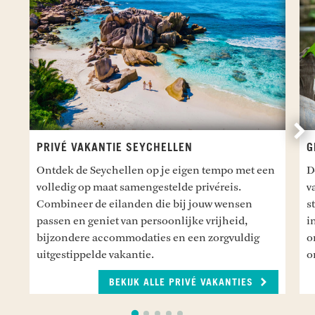
Vo
PRIVÉ VAKANTIE SEYCHELLEN
G
Ontdek de Seychellen op je eigen tempo met een
D
volledig op maat samengestelde privéreis.
v
Combineer de eilanden die bij jouw wensen
s
passen en geniet van persoonlijke vrijheid,
i
bijzondere accommodaties en een zorgvuldig
o
uitgestippelde vakantie.
o
BEKIJK ALLE PRIVÉ VAKANTIES