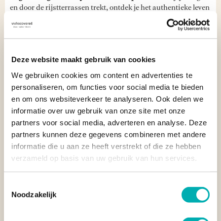
en door de rijstterrassen trekt, ontdek je het authentieke leven
van Banaue. Je bezoekt pittoreske dorpjes en maakt kennis
met de Ifugao-stam, die je met open armen ontvangt en je laat
deelnemen aan hun dagelijkse rituelen en tradities.
Deze website maakt gebruik van cookies
Tip van reisspecialist Julia:
"De nabijgelegen
We gebruiken cookies om content en advertenties te
groenteterrassen van de Benguet Provincie zijn minstens zo
indrukwekkend en volgens zeggen maar liefst tweemaal zo
personaliseren, om functies voor social media te bieden
groot! De Cordillera, de bergketen die dwars door Luzon reikt,
en om ons websiteverkeer te analyseren. Ook delen we
is gigantisch groot. Diverse dorpjes bieden elk hun eigen
informatie over uw gebruik van onze site met onze
redenen om een bezoek aan te brengen."
partners voor social media, adverteren en analyse. Deze
partners kunnen deze gegevens combineren met andere
ACCOMMODATIE IN BANAUE
informatie die u aan ze heeft verstrekt of die ze hebben
verzameld op basis van uw gebruik van hun services.
Voor een spectaculair uitzicht op de rijstterrassen van Banaue
verblijf je bij
Banaue Grand View Hotel
. Dit hotel bevindt zich
Toestemmingsselectie
op 1.500 meter hoogte, waardoor je elke ochtend wakker
Noodzakelijk
wordt met een onvergetelijk uitzicht op de groene vallei. Er is
een beperkte keuze in accommodaties in dit gebied,
waardoor Banaue Grand View Hotel een van de luxere