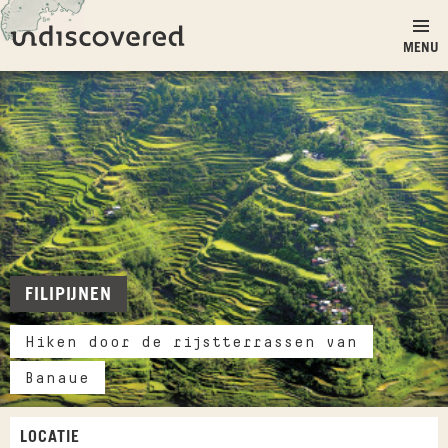
Ga naar inhoud
Undiscovered
MENU
FILIPIJNEN
Hiken door de rijstterrassen van
Banaue
LOCATIE