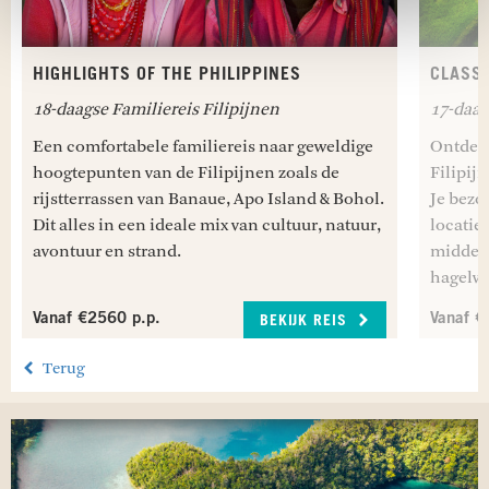
HIGHLIGHTS OF THE PHILIPPINES
CLASSI
18-daagse Familiereis Filipijnen
17-daag
Een comfortabele familiereis naar geweldige
Ontdek 
hoogtepunten van de Filipijnen zoals de
Filipij
rijstterrassen van Banaue, Apo Island & Bohol.
Je bezo
Dit alles in een ideale mix van cultuur, natuur,
locatie
avontuur en strand.
midden 
hagelwi
Vanaf €2560 p.p.
Vanaf €
BEKIJK REIS
Terug