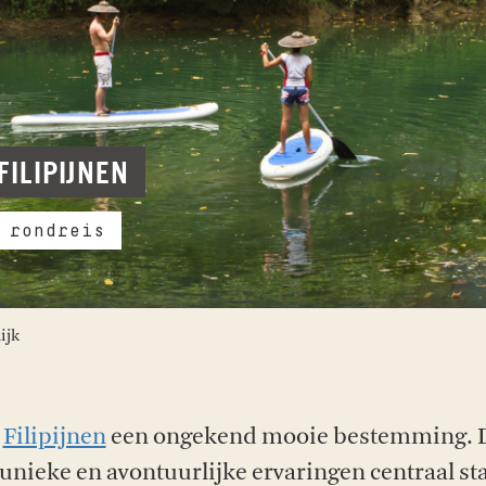
FILIPIJNEN
 rondreis
ijk
e
Filipijnen
een ongekend mooie bestemming. Do
 unieke en avontuurlijke ervaringen centraal sta