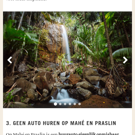
Vorige
Vol
3. GEEN AUTO HUREN OP MAHÉ EN PRASLIN
Op Mahé en Praslin is een
huurauto eigenlijk onmisbaar
.