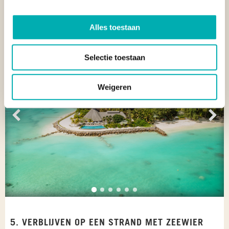
hoger segment. Daarom zijn deze eilanden niet voor iedere
reis noodzakelijk.
Alles toestaan
Selectie toestaan
Weigeren
Vorige
Vol
5. VERBLIJVEN OP EEN STRAND MET ZEEWIER