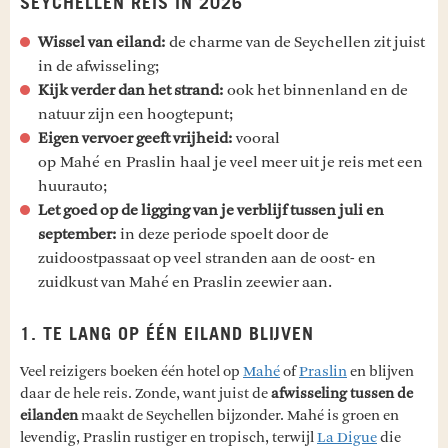
SEYCHELLEN REIS IN 2026
Wissel van eiland:
de charme van de Seychellen zit juist
in de afwisseling;
Kijk verder dan het strand:
ook het binnenland en de
natuur zijn een hoogtepunt;
Eigen vervoer geeft vrijheid:
vooral
op Mahé en Praslin haal je veel meer uit je reis met een
huurauto;
Let goed op de ligging van je verblijf tussen juli en
september:
in deze periode spoelt door de
zuidoostpassaat op veel stranden aan de oost- en
zuidkust van Mahé en Praslin zeewier aan.
1. TE LANG OP ÉÉN EILAND BLIJVEN
Veel reizigers boeken één hotel op
Mahé
of
Praslin
en blijven
daar de hele reis. Zonde, want juist de
afwisseling tussen de
eilanden
maakt de Seychellen bijzonder. Mahé is groen en
levendig, Praslin rustiger en tropisch, terwijl
La Digue
die