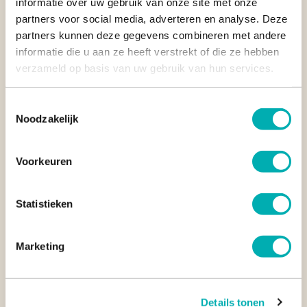
informatie over uw gebruik van onze site met onze
partners voor social media, adverteren en analyse. Deze
JA, INSPIREER MIJ!
partners kunnen deze gegevens combineren met andere
informatie die u aan ze heeft verstrekt of die ze hebben
This site is protected by reCAPTCHA
verzameld op basis van uw gebruik van hun services.
Toestemmingsselectie
4. DE MINDER BEKENDE EILANDEN OVERSLAAN
Noodzakelijk
De meeste reizigers kiezen voor Mahé, Praslin en La Digue,
terwijl juist de minder bekende eilanden zorgen voor
meer
Voorkeuren
rust, exclusiviteit en een heel andere sfeer
. Denk
aan
Silhouette Island
,
Denis Island
of
Bird Island
: met
minder drukte, verlaten stranden en mooie snorkelplekken.
Statistieken
Eén of twee nachten op een van de minder bekende eilanden
kan een rondreis nét dat beetje extra geven.
Marketing
Wel is het goed om te weten dat
deze eilanden meestal
duurder zijn
. Je bent afhankelijk van binnenlandse vluchten of
bootverbindingen en de accommodaties liggen vaak in een
Details tonen