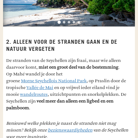
2. ALLEEN VOOR DE STRANDEN GAAN EN DE
NATUUR VERGETEN
De stranden van de Seychellen zijn fraai, maar wie alleen
daarvoor komt,
mist een groot deel van de bestemming
.
Op Mahé wandel je door het
groene
Morne Seychellois National Park
, op Praslin door de
tropische
Vallée de Mai
en op vrijwel ieder eiland vind je
mooie
wandelroutes
, uitzichtpunten en snorkelplekken. De
Seychellen zijn
veel meer dan alleen een ligbed en een
palmboom
.
Benieuwd welke plekken je naast de stranden niet mag
missen? Bekijk onze
bezienswaardigheden
van de Seychellen
voor meer inspiratie.