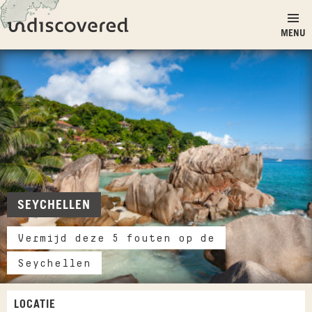
Ga naar inhoud
Undiscovered
MENU
SEYCHELLEN
Vermijd deze 5 fouten op de
Seychellen
LOCATIE