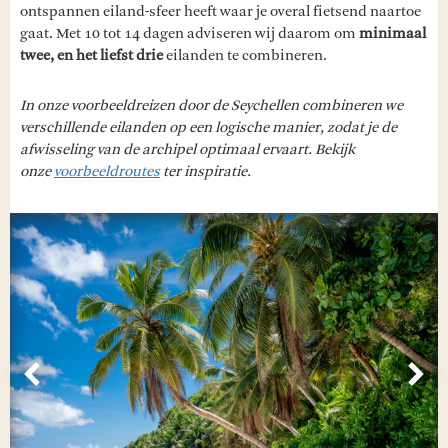
ontspannen eiland-sfeer heeft waar je overal fietsend naartoe
gaat. Met 10 tot 14 dagen adviseren wij daarom om
minimaal
twee, en het liefst drie
eilanden te combineren.
In onze voorbeeldreizen door de Seychellen combineren we
verschillende eilanden op een logische manier, zodat je de
afwisseling van de archipel optimaal ervaart. Bekijk
onze
voorbeeldroutes
ter inspiratie.
Vorige
Vol