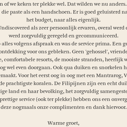
en of we keken ter plekke wel. Dat wilden we nu ander
 die paste als een handschoen. Er is goed geluisterd n
het budget, naar alles eigenlijk.
discovered als zeer persoonlijk ervaren, overal werd 
werd zorgvuldig geregeld en gecommuniceerd.
p alles volgens afspraak en was de service prima. Een ge
ontdekking voor ons gebleken. Geen 'gehossel', vriende
, comfortabele resorts, de mooiste stranden, heerlijk w
g wel even doorgaan. Ook qua duiken en snorkelen h
maakt. Voor het eerst oog in oog met een Mantrarog, V
 prachtigste koralen. De Filipijnen zijn een echt dui
ige land en haar bevolking, het zorgvuldig samengest
prettige service (ook ter plekke) hebben ons een onverge
deze nogmaals onze complimenten en dank hiervoor.
Warme groet,