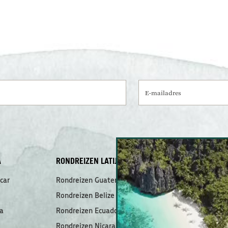
E-mailadres
A
RONDREIZEN LATIJNS-AMERIKA
MEEST GELEZ
car
Rondreizen Guatemala
Dit zijn de mo
de Filipijnen!
Rondreizen Belize
De ultieme rei
National Park
a
Rondreizen Ecuador
Meerdaagse bo
Rondreizen Nicaragua