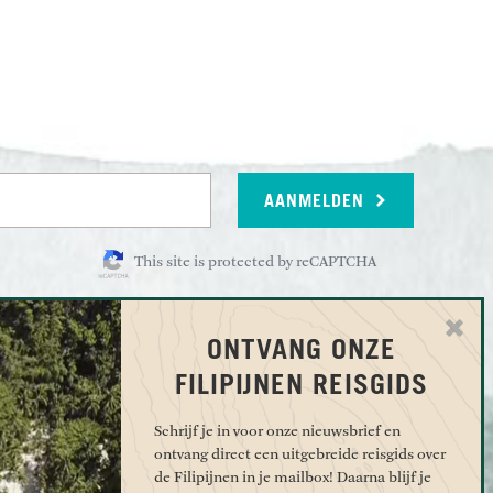
AANMELDEN
This site is protected by reCAPTCHA
ONTVANG ONZE
EN
OVER UNDISCOVERED
FILIPIJNEN REISGIDS
oiste eilanden van
Contact
In de media
Schrijf je in voor onze nieuwsbrief en
sgids voor Etosha
ontvang direct een uitgebreide reisgids over
Reviews
de Filipijnen in je mailbox! Daarna blijf je
otexpeditie met
Vacatures