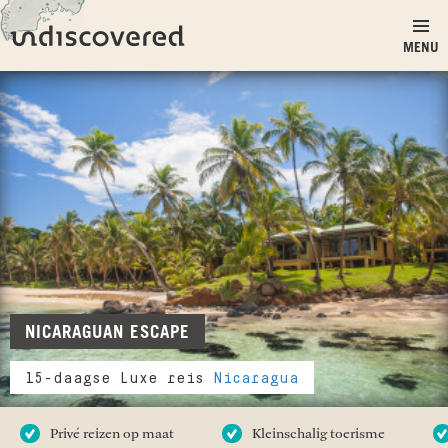
Ga naar inhoud
Undiscovered
MENU
NICARAGUAN ESCAPE
15-daagse Luxe reis
Nicaragua
Privé reizen op maat
Kleinschalig toerisme