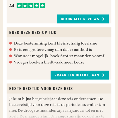
De Emerald Coast van Nicaragua is een stuk
Eventuele inentingen.
Charlotte
Ad
Familie Winters
Jessie
ongerepte kustlijn die zich uitstrekt langs de
Stille Oceaan. De stranden staan er bekend om de
BEKIJK ALLE REVIEWS
golven van wereldklasse, die kleine kustplaatsjes
als
Popoyo
langzaam veranderen in bruisende
surfbestemmingen. Hier vind je ruige
BOEK DEZE REIS OP TIJD
schoonheid, ongerepte stranden en
Deze bestemming kent kleinschalig toerisme
diepgewortelde Latijns-Amerikaanse tradities,
Er is een grotere vraag dan dat er aanbod is
die nog altijd verweven zijn in het dagelijks leven.
Ontspan op de rustige stranden, waag je aan het
Wanneer mogelijk: boek 6 tot 12 maanden vooraf
surfen, verken de dichtbeboste regenwouden,
Vroeger boeken biedt vaak meer keuze
proef de verse visvangst van de dag en ervaar de
warme, gastvrije Nica-cultuur, die moeilijk te
VRAAG EEN OFFERTE AAN
evenaren is.
Maaltijden inbegrepen: Ontbijt
BESTE REISTIJD VOOR DEZE REIS
Je kunt bijna het gehele jaar deze reis ondernemen. De
EMERALD COAST - AMSTERDAM
beste reistijd voor deze reis is de periode november t/m
In de ochtend wordt je opgehaald voor de transfer
mei. De droogste maanden zijn van januari tot en met
naar de luchthaven voor je vlucht naar
april. De maanden juni t/m augustus zijn ook prima te
Amsterdam. Aankomst is de volgende dag.