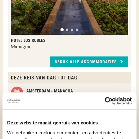
HOTEL LOS ROBLES
Managua
BEKIJK ALLE ACCOMMODATIES
DEZE REIS VAN DAG TOT DAG
AMSTERDAM - MANAGUA
Vandaag vlieg je vanaf Amsterdam naar
Managua. Na aankomst op de luchthaven van
Managua word je verwelkomd door onze lokale
vertegenwoordiger en volgt de transfer naar het
Deze website maakt gebruik van cookies
hotel in Managua voor de overnachting.
We gebruiken cookies om content en advertenties te