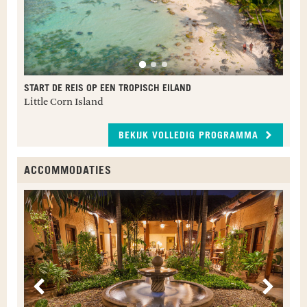
START DE REIS OP EEN TROPISCH EILAND
Little Corn Island
BEKIJK VOLLEDIG PROGRAMMA
ACCOMMODATIES
Y
L
Vorige
Volge