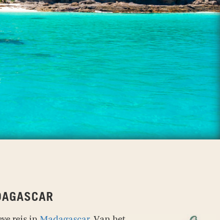
DAGASCAR
ve reis in
Madagascar
. Van het