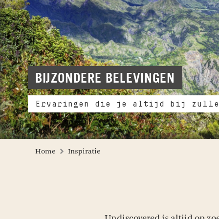
BIJZONDERE BELEVINGEN
Ervaringen die je altijd bij zull
Home
Inspiratie
Undiscovered is altijd op z