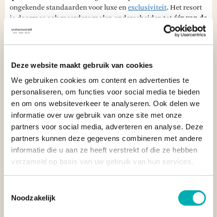
ongekende standaarden voor luxe en
exclusiviteit
. Het resort
is daarmee ook meerdere malen onderscheiden tot
één van de
beste resorts ter wereld
. Een verblijf dat je
luxe reis in de
Filipijnen
onvergetelijk maakt!
Tip van reisspecialist Julia:
"Plan je reis naar Amanpulo
Deze website maakt gebruik van cookies
Resort tijdig, want dit exclusieve resort heeft een beperkte
We gebruiken cookies om content en advertenties te
beschikbaarheid.
Vraag onze reisspecialisten
naar de
personaliseren, om functies voor social media te bieden
mogelijkheden.
Bekijk ook onze voorbeeldreizen Filipijnen
en om ons websiteverkeer te analyseren. Ook delen we
voor meer inspiratie.
"
informatie over uw gebruik van onze site met onze
partners voor social media, adverteren en analyse. Deze
"Undiscovered is een reisorganisatie met
meer dan 15
partners kunnen deze gegevens combineren met andere
jaar ervaring
in het organiseren van rondreizen naar de
informatie die u aan ze heeft verstrekt of die ze hebben
Filipijnen."
verzameld op basis van uw gebruik van hun services.
VEELGESTELDE VRAGEN OVER AMANPULO
Toestemmingsselectie
RESORT
Noodzakelijk