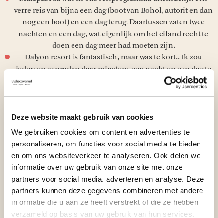
verre reis van bijna een dag (boot van Bohol, autorit en dan
nog een boot) en een dag terug. Daartussen zaten twee
nachten en een dag, wat eigenlijk om het eiland recht te
doen een dag meer had moeten zijn.
Dalyon resort is fantastisch, maar was te kort.. Ik zou
iedereen aanraden daar minstens een nacht en een dag te
verblijven. Wij kwamen door de logistiek pas laat in de
avond aan. Mooi verhaal: Bij opendoen van de voordeur
van de kamer lag er bij het ochtendgloren een witte cobra
voor de deur. Roomservice?
Deze website maakt gebruik van cookies
In Bohol was het fietsen met Bugoy supermooi. Ze hebben
We gebruiken cookies om content en advertenties te
er ook voor de kinderen iets speciaals van gemaakt. We
personaliseren, om functies voor social media te bieden
hebben uiteindelijk als volwassenen alles gefietst, de
en om ons websiteverkeer te analyseren. Ook delen we
kinderen hebben het meest van de Jeepney genoten. Naast
informatie over uw gebruik van onze site met onze
het fietsen heeft Melanie ook een trip met ASIAKAYAK
partners voor social media, adverteren en analyse. Deze
geregeld, om vuurvliegjes te kijken. Een uur rijden vanaf
partners kunnen deze gegevens combineren met andere
het resort, dan een 2 uur kayakken en daarna diner. Lijkt
informatie die u aan ze heeft verstrekt of die ze hebben
ons een mooie toevoeging aan het avonturenbestand van
verzameld op basis van uw gebruik van hun services.